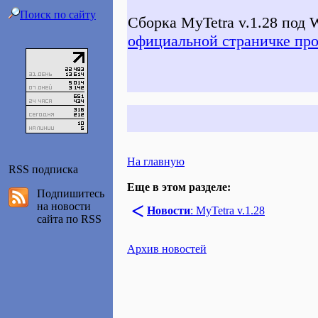
Поиск по сайту
Сборка MyTetra v.1.28 под
официальной страничке про
На главную
RSS подписка
Еще в этом разделе:
Подпишитесь
<
на новости
Новости
: MyTetra v.1.28
сайта по RSS
Архив новостей