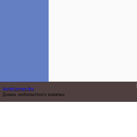
WebHamster.Ru
Домик любопытного хомячка