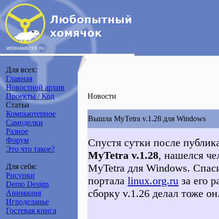
Для всех:
Главная
Новостной архив
Проекты / Код
Новости
Статьи
Компьютерное
Вышла MyTetra v.1.28 для Windows
Самоделки
Разное
Форум
Спустя сутки после публик
Это что такое?
MyTetra v.1.28
, нашелся че
MyTetra для Windows. Спас
Для себя:
Рисунки
портала
linux.org.ru
за его р
Demo Design
сборку v.1.26 делал тоже он
Анимация
Игроделанье
Гостевая книга