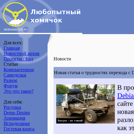
Для всех:
Главная
Новостной архив
Проекты / Код
Новости
Статьи
Компьютерное
Новая статья о трудностях перехода с 
Самоделки
Разное
Форум
В пр
Это что такое?
Debia
Для себя:
сайт
Рисунки
новая
Demo Design
Анимация
разло
Игроделанье
как э
Гостевая книга