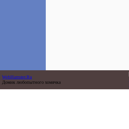
WebHamster.Ru
Домик любопытного хомячка