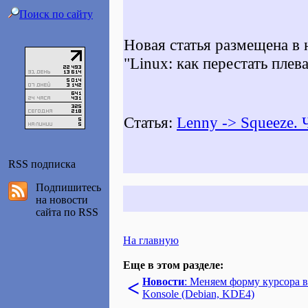
Поиск по сайту
Новая статья размещена в
"Linux: как перестать плева
Статья:
Lenny -> Squeeze. 
RSS подписка
Подпишитесь
на новости
сайта по RSS
На главную
Еще в этом разделе:
<
Новости
: Меняем форму курсора в
Konsole (Debian, KDE4)