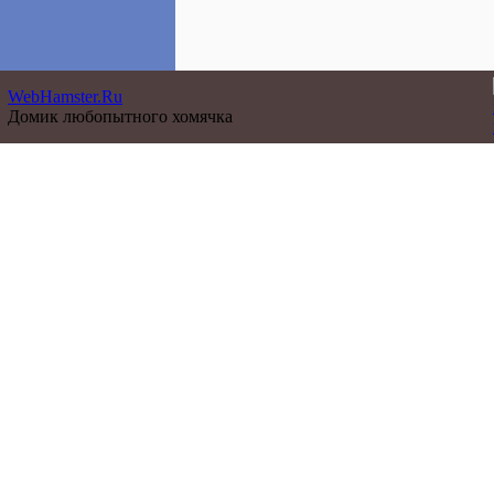
WebHamster.Ru
Домик любопытного хомячка