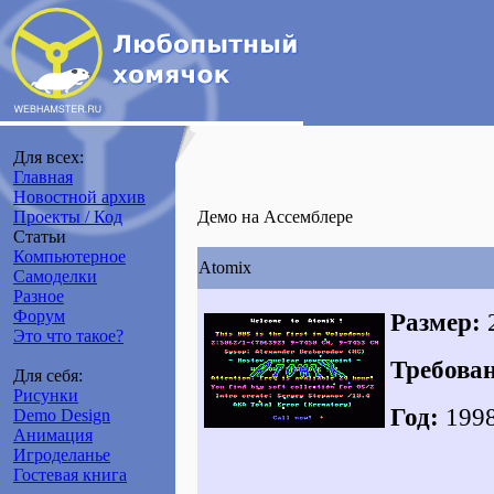
Для всех:
Главная
Новостной архив
Проекты / Код
Демо на Ассемблере
Статьи
Компьютерное
Atomix
Самоделки
Разное
Форум
Размер:
2
Это что такое?
Требова
Для себя:
Рисунки
Год:
199
Demo Design
Анимация
Игроделанье
Гостевая книга