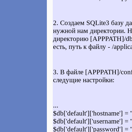
2. Создаем SQLite3 базу д
нужной нам директории. Н
директорию
[APPPATH]/d
есть, путь к файлу -
/applic
3. В файле
[APPPATH]/conf
следущие настройки:
...
$db['default']['hostname'] = ''
$db['default']['username'] = ''
$db['default']['password'] = ''