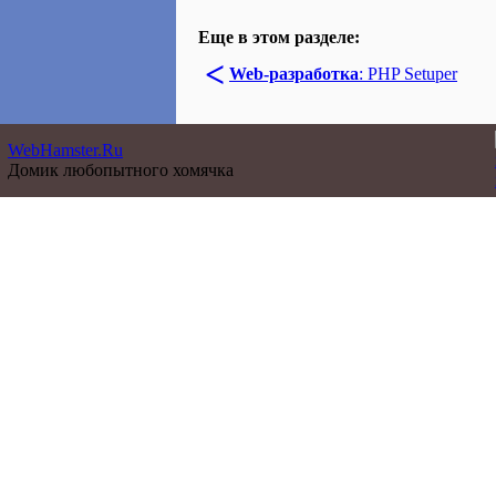
Еще в этом разделе:
<
Web-разработка
: PHP Setuper
WebHamster.Ru
Домик любопытного хомячка