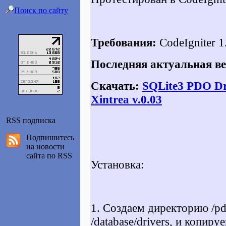
Поиск по сайту
Требования:
CodeIgniter 1
Последняя актуальная ве
Скачать:
SQLite3 PDO Dri
Xintrea v.0.03
RSS подписка
Подпишитесь
на новости
сайта по RSS
Установка:
1. Создаем директорию
/p
/database/drivers
, и копиру