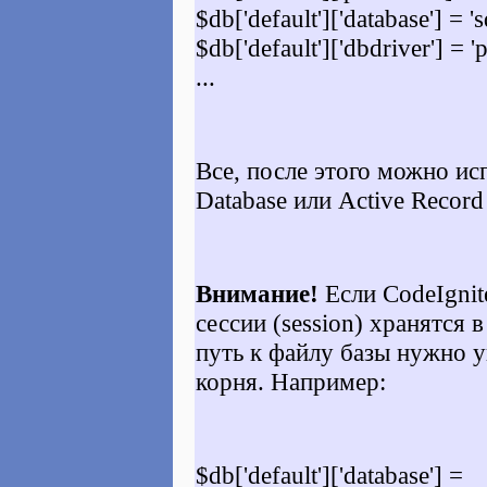
$db['default']['database'] = 
$db['default']['dbdriver'] = '
...
Все, после этого можно ис
Database или Active Record
Внимание!
Если CodeIgnit
сессии (session) хранятся в
путь к файлу базы нужно у
корня. Например:
$db['default']['database'] =