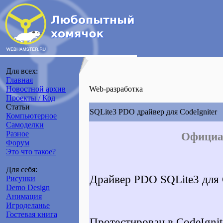
Для всех:
Главная
Новостной архив
Web-разработка
Проекты / Код
Статьи
SQLite3 PDO драйвер для CodeIgniter
Компьютерное
Самоделки
Разное
Официал
Форум
Это что такое?
Для себя:
Драйвер PDO SQLite3 для C
Рисунки
Demo Design
Анимация
Игроделанье
Гостевая книга
Протестирован в CodeIgniter