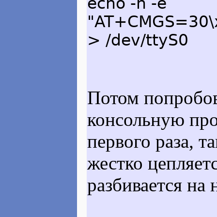
echo -n -e
"AT+CMGS=30\
> /dev/ttyS0
Потом попробова
консольную пр
первого раза, т
жестко цепляет
разбивается на