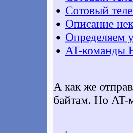
Сотовый теле
Описание нек
Определяем у
AT-команды 
А как же отправ
байтам. Но AT-м