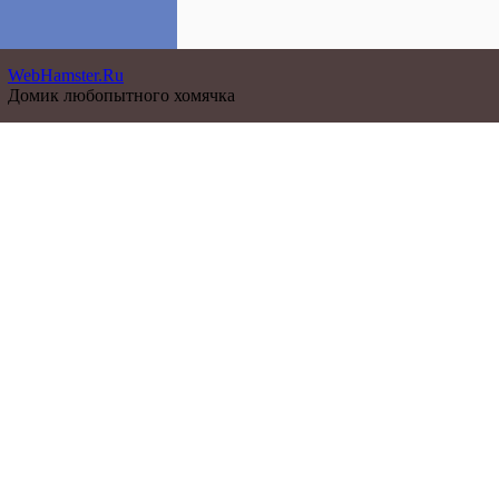
WebHamster.Ru
Домик любопытного хомячка