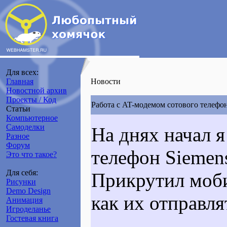
Для всех:
Главная
Новости
Новостной архив
Проекты / Код
Работа с AT-модемом сотового телефо
Статьи
Компьютерное
Самоделки
На днях начал 
Разное
Форум
телефон Siemen
Это что такое?
Для себя:
Прикрутил мобил
Рисунки
Demo Design
как их отправля
Анимация
Игроделанье
Гостевая книга