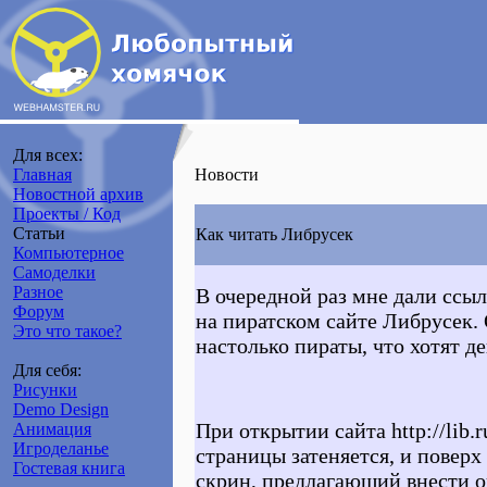
Для всех:
Главная
Новости
Новостной архив
Проекты / Код
Статьи
Как читать Либрусек
Компьютерное
Самоделки
Разное
В очередной раз мне дали ссы
Форум
на пиратском сайте Либрусек. 
Это что такое?
настолько пираты, что хотят де
Для себя:
Рисунки
Demo Design
При открытии сайта http://lib.
Анимация
Игроделанье
страницы затеняется, и поверх 
Гостевая книга
скрин, предлагающий внести о