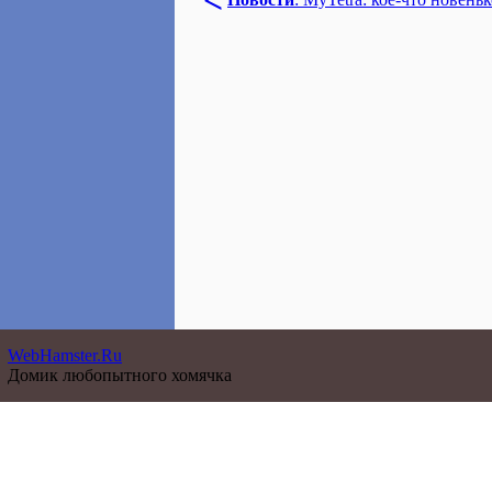
<
WebHamster.Ru
Домик любопытного хомячка