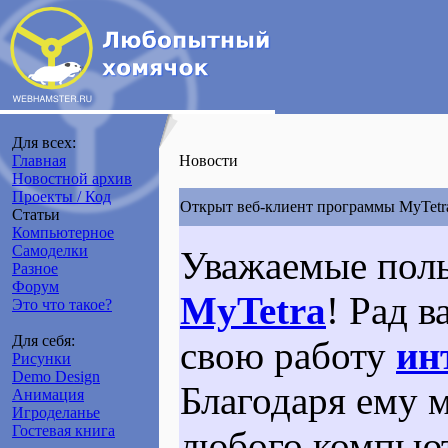
Для всех:
Главная
Новости
Новостной архив
Проекты / Код
Открыт веб-клиент программы MyTetr
Статьи
Компьютерное
Самоделки
Уважаемые поль
Разное
Форум
MyTetra
! Рад 
Это что такое?
Для себя:
свою работу
ин
Рисунки
Demo Design
Благодаря ему 
Анимация
Игроделанье
Гостевая книга
любого компьют