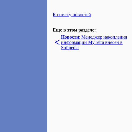
К списку новостей
Еще в этом разделе:
Новости
: Менеджер накопления
<
информации MyTetra внесён в
Softpedia