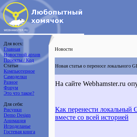
Для всех:
Главная
Новости
Новостной архив
Проекты / Код
Статьи
Новая статья о переносе локального G
Компьютерное
Самоделки
Разное
На сайте
Webhamster.ru
опу
Форум
Это что такое?
Для себя:
Как перенести локальный G
Рисунки
Demo Design
вместе со всей историей
Анимация
Игроделанье
Гостевая книга