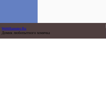
WebHamster.Ru
Домик любопытного хомячка