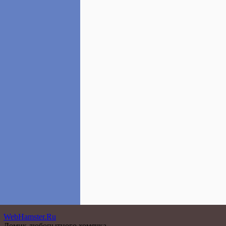
WebHamster.Ru
Домик любопытного хомячка