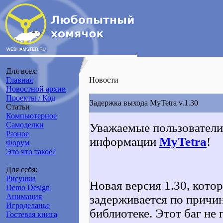
Для всех:
Главная
Новости
Новостной архив
Проекты / Код
Задержка выхода MyTetra v.1.30
Статьи
Компьютерное
Самоделки
Уважаемые пользователи
Разное
информации
MyTetra
!
Форум
Это что такое?
Для себя:
Рисунки
Новая версия 1.30, кото
Demo Design
Анимация
задерживается по причин
Игроделанье
библиотеке. Этот баг не
Гостевая книга