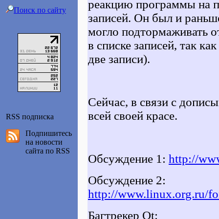
реакцию программы на п
Поиск по сайту
записей. Он был и раньш
могло подтормаживать о
в списке записей, так ка
две записи).
Сейчас, в связи с допис
всей своей красе.
RSS подписка
Подпишитесь
на новости
сайта по RSS
Обсуждение 1:
http://ww
Обсуждение 2:
http://www.linux.org.ru/
Багтрекер Qt: