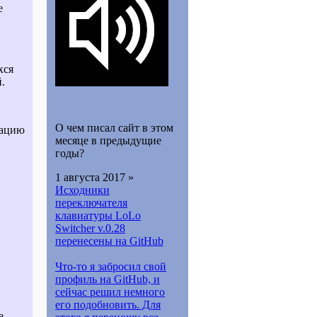
е
хся
.
О чем писал сайт в этом
зацию
месяце в предыдущие
годы?
1 августа 2017 »
Исходники
переключателя
клавиатуры LoLo
Switcher v.0.28
перенесены на GitHub
Что-то я забросил свой
профиль на GitHub, и
сейчас решил немного
его подобновить. Для
е