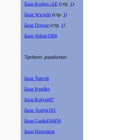
База Kozlov-AE
(стр.
1
)
База Wwwlir
(стр.
1
)
База Duwaz
(стр.
1
)
База Spline1986
Требуют доработки:
База Tairesh
База Ivnglkv
База Kolyag87
База Andyk101
База Garik456456
База Harpokrat