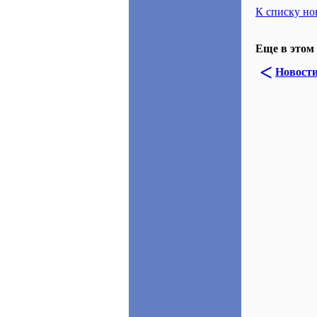
К списку но
Еще в этом 
<
Новост