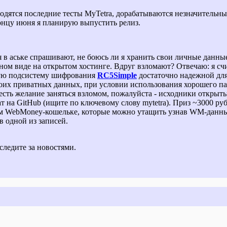
одятся последние тесты MyTetra, дорабатываются незначительны
онцу июня я планирую выпустить релиз.
 в аське спрашивают, не боюсь ли я хранить свои личные данны
ом виде на открытом хостинге. Вдруг взломают? Отвечаю: я сч
ую подсистему шифрования
RC5Simple
достаточно надежной дл
оих приватных данных, при условии использования хорошего па
 есть желание заняться взломом, пожалуйста - исходники открыт
т на GitHub (ищите по ключевому слову mytetra). Приз ~3000 руб
ем WebMoney-кошельке, которые можно утащить узнав WM-данны
в одной из записей.
следите за новостями.