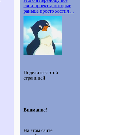
этого я переношу все
свои проекты, которые
раньше просто хостил ...
Поделиться этой
страницей
Внимание!
На этом сайте