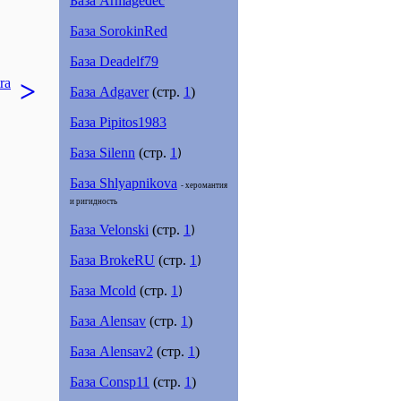
База Аrmagedec
База SorokinRed
База Deadelf79
ra
>
База Adgaver
(стр.
1
)
База Pipitos1983
База Silenn
(стр.
1
)
База Shlyapnikova
- херомантия
и ригидность
База Velonski
(стр.
1
)
База BrokeRU
(стр.
1
)
База Mcold
(стр.
1
)
База Alensav
(стр.
1
)
База Alensav2
(стр.
1
)
База Consp11
(стр.
1
)