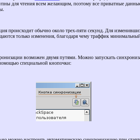
упны для чтения всем желающим, поэтому все приватные данны
ы.
ия происходит обычно около трех-пяти секунд. Для изменивши
даются только изменения, благодаря чему траффик минимальный
ронизации возможен двумя путями. Можно запускать синхрони
 помощью специальной кнопочки:
но можно настроить автоматическую синхронизацию при старт