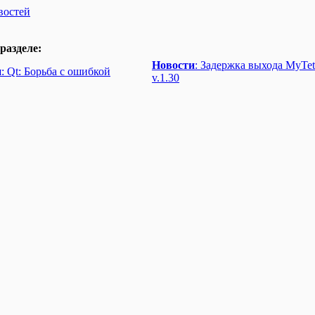
востей
разделе:
Новости
: Задержка выхода MyTet
и
: Qt: Борьба с ошибкой
v.1.30