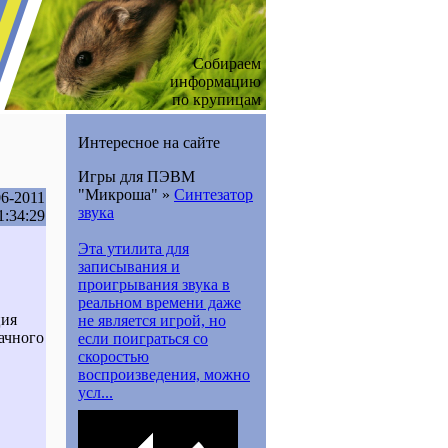
Собираем
информацию
по крупицам
Интересное на сайте
Игры для ПЭВМ
"Микроша" »
Синтезатор
06-2011
звука
1:34:29
Эта утилита для
записывания и
проигрывания звука в
реальном времени даже
ция
не является игрой, но
ачного
если поиграться со
скоростью
воспроизведения, можно
усл...