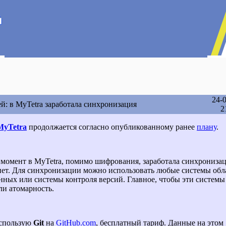
24-
ей: в MyTetra заработала синхронизация
2
MyTetra
продолжается согласно опубликованному ранее
плану
.
момент в MyTetra, помимо шифрования, заработала синхрониза
нет. Для синхронизации можно использовать любые системы обл
нных или системы контроля версий. Главное, чтобы эти системы
и атомарность.
использую
Git
на
GitHub.com
, бесплатный тариф. Данные на этом