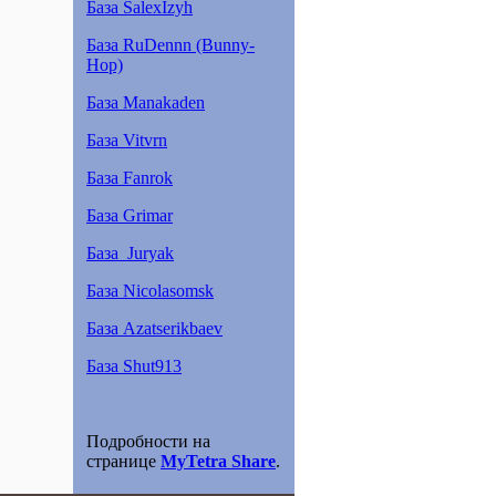
База SalexIzyh
База RuDennn (Bunny-
Hop)
База Manakaden
База Vitvrn
База Fanrok
База Grimar
База_Juryak
База Nicolasomsk
База Azatserikbaev
База Shut913
Подробности на
странице
MyTetra Share
.