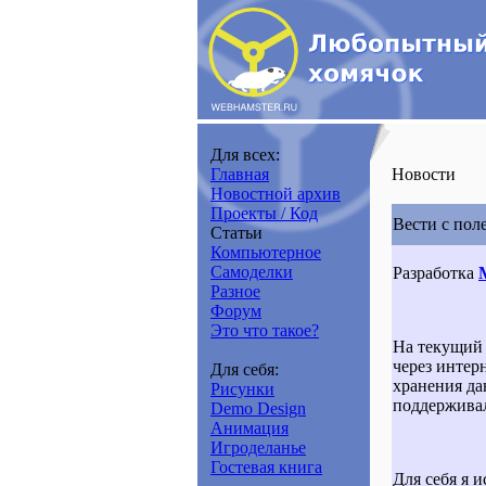
Для всех:
Главная
Новости
Новостной архив
Проекты / Код
Вести с пол
Статьи
Компьютерное
Самоделки
Разработка
Разное
Форум
Это что такое?
На текущий 
через интер
Для себя:
хранения да
Рисунки
поддерживал
Demo Design
Анимация
Игроделанье
Гостевая книга
Для себя я 