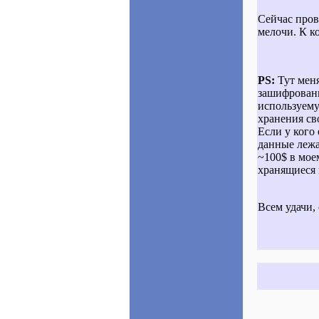
Сейчас пров
мелочи. К к
PS:
Тут меня
зашифрованн
используем
хранения св
Если у кого
данные лежа
~100$ в мо
хранящиеся 
Всем удачи, 