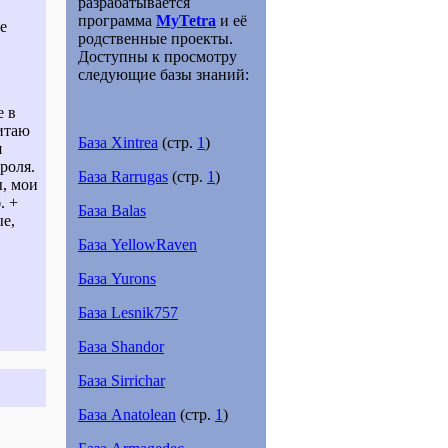
разрабатывается
программа
MyTetra
и её
е
родственные проекты.
Доступны к просмотру
следующие базы знаний:
е в
итаю
База Xintrea
(стр.
1
)
я
роля.
База Rarrugas
(стр.
1
)
ы, мои
. +
База Balas
е,
База YellowRaven
База Yurons
База Lesnik757
База Shandor
База Sirrichar
База Anatolean
(стр.
1
)