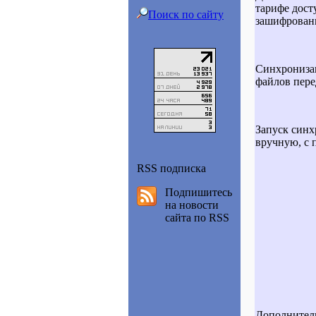
тарифе дост
Поиск по сайту
зашифрован
Синхронизац
файлов пере
Запуск cинх
вручную, с
RSS подписка
Подпишитесь
на новости
сайта по RSS
Дополнитель