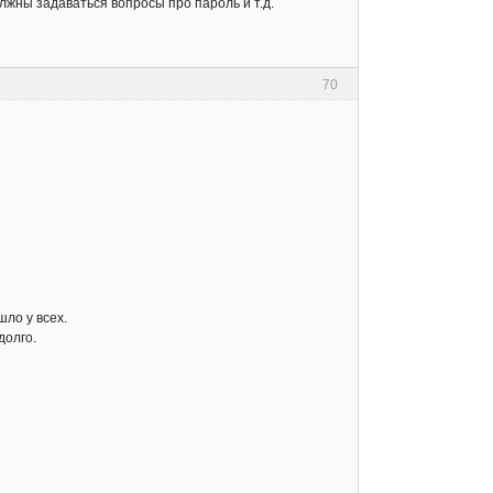
олжны задаваться вопросы про пароль и т.д.
70
ло у всех.
долго.