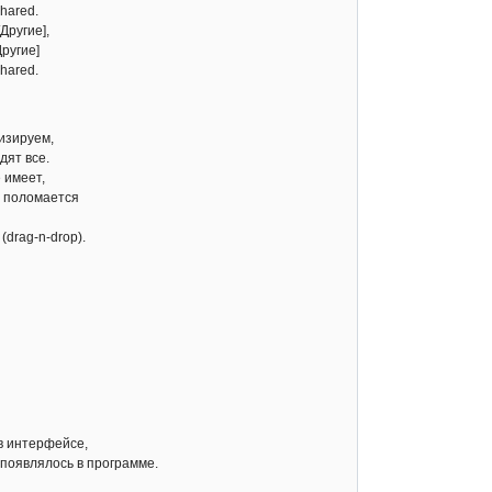
hared.
Другие],
ругие]
hared.
изируем,
дят все.
 имеет,
а поломается
drag-n-drop).
в интерфейсе,
 появлялось в программе.