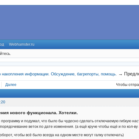
од
Webhamster.ru
йтесь.
→
Предло
р накопления информации. Обсуждение, багрепорты, помощь.
Далее
Чтобы отпра
:20
ния нового функционала. Хотелки.
 программу и подумал, что было бы чудесно сделать отключаемую гибкую нас
упорядочевание веток по дате изменения. (а ещё круче чтобы ещё и по кол-ву 
оборот, чтобы всё было всегда на одном месте могут галку отключать)