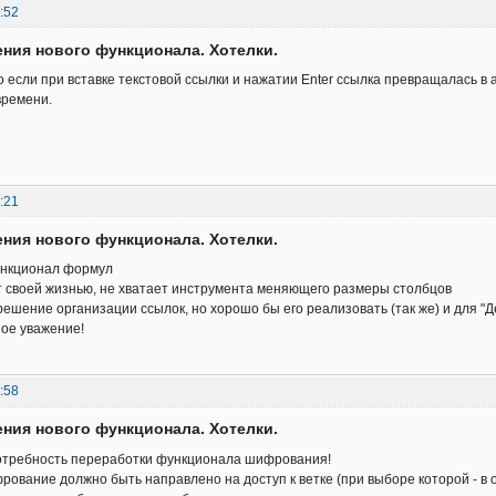
:52
ния нового функционала. Хотелки.
 если при вставке текстовой ссылки и нажатии Enter ссылка превращалась в а
времени.
:21
ния нового функционала. Хотелки.
ункционал формул
т своей жизнью, не хватает инструмента меняющего размеры столбцов
решение организации ссылок, но хорошо бы его реализовать (так же) и для "Д
ное уважение!
:58
ния нового функционала. Хотелки.
требность переработки функционала шифрования!
рование должно быть направлено на доступ к ветке (при выборе которой - в о