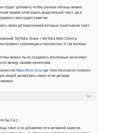
нужно будет добавить чтобы разные абзацы можно
епым людям зачитывать выделенный текст, да и
давать свои аудио заметки.
жать своих gif персонажей которые зачитывали текст
ожений MyTetra Share + MyTetra Web Client и
инструмент публикации и просмотра. А так вообще
 чтобы можно было создавать различные интеллект
атся между своими проектами.
циалистов
https://itv.te-st.ru/
где тебе бесплатно помогут.
дов людей делим весь пирог если делаем
озможно.
64
я бы 2 в 1.
ешь текст и он добавляется к активной заметке.