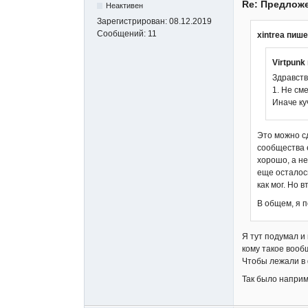
Re: Предложе
Неактивен
Зарегистрирован:
08.12.2019
Сообщений:
11
xintrea пише
Virtpunk
Здравств
1. Не см
Иначе ку
Это можно сд
сообщества 
хорошо, а не
еще осталос
как мог. Но 
В общем, я п
Я тут подумал и
кому такое вооб
Чтобы лежали в 
Так было наприме