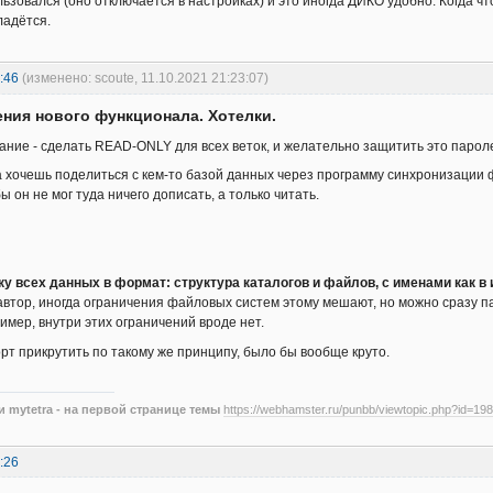
льзовался (оно отключается в настройках) и это иногда ДИКО удобно. Когда ч
ладётся.
:46
(изменено: scoute, 11.10.2021 21:23:07)
ния нового функционала. Хотелки.
ние - сделать READ-ONLY для всех веток, и желательно защитить это паролем
а хочешь поделиться с кем-то базой данных через программу синхронизации 
ы он не мог туда ничего дописать, а только читать.
ку всех данных в формат: структура каталогов и файлов, с именами как в
 автор, иногда ограничения файловых систем этому мешают, но можно сразу п
ример, внутри этих ограничений вроде нет.
рт прикрутить по такому же принципу, было бы вообще круто.
 mytetra - на первой странице темы
https://webhamster.ru/punbb/viewtopic.php?id=198
:26