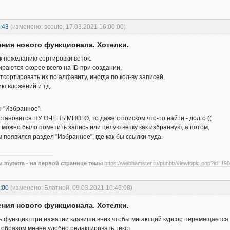
:43
(изменено: scoute, 17.03.2021 16:00:00)
ния нового функционала. Хотелки.
 пожеланию сортировки веток.
ираются скорее всего на ID при создании,
тсортировать их по алфавиту, иногда по кол-ву записей,
ию вложений и тд.
 "Избранное".
 становится НУ ОЧЕНЬ МНОГО, то даже с поиском что-то найти - долго ((
 можно было пометить запись или целую ветку как избранную, а потом,
 появился раздел "Избранное", где как бы ссылки туда.
 mytetra - на первой странице темы
https://webhamster.ru/punbb/viewtopic.php?id=198
:00
(изменено: Блатной, 09.03.2021 10:46:08)
ния нового функционала. Хотелки.
ь функцию при нажатии клавиши вниз чтобы мигающий курсор перемещается в 
 образом менее удобно редактировать текст.