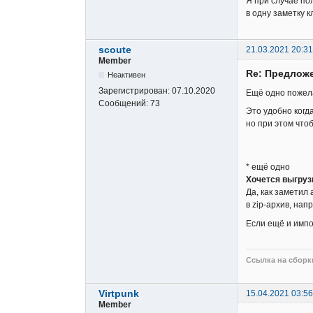
Я при случае по
в одну заметку к
scoute
21.03.2021 20:31
Member
Re: Предложе
Неактивен
Зарегистрирован:
07.10.2020
Ещё одно пожела
Сообщений:
73
Это удобно когд
но при этом чтоб
* ещё одно
Хочется выгруз
Да, как заметил
в zip-архив, нап
Если ещё и импо
Ссылка на сборки
Virtpunk
15.04.2021 03:56
Member