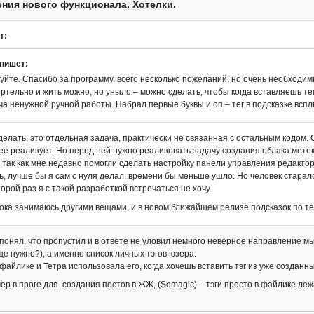
ния нового функционала. Хотелки.
т:
 пишет:
уйте. Спасибо за программу, всего несколько пожеланий, но очень необходим
ертельно и жить можно, но уныло – можно сделать, чтобы когда вставляешь т
ча ненужной ручной работы. Набрал первые буквы и оп – тег в подсказке всп
елать, это отдельная задача, практически не связанная с остальным кодом. О
ее реализует. Но перед ней нужно реализовать задачу создания облака меток
 так как мне недавно помогли сделать настройку панели управления редакто
ь, лучше бы я сам с нуля делал: времени бы меньше ушло. Но человек старал
второй раз я с такой разработкой встречаться не хочу.
ока занимаюсь другими вещами, и в новом ближайшем релизе подсказок по те
 понял, что пропустил и в ответе не уловил немного неверное направление м
ще нужно?), а именно список личных тэгов юзера.
файлике и Тетра использовала его, когда хочешь вставить тэг из уже созданны
р в проге для создания постов в ЖЖ, (Semagic) – тэги просто в файлике лежа