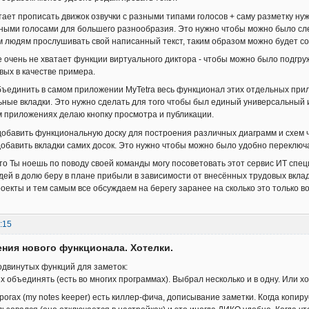
ватает прописать движок озвучки с разными типами голосов + саму разметку 
ными голосами для большего разнообразия. Это нужно чтобы можно было сл
людям прослушивать свой написанный текст, таким образом можно будет соз
же очень не хватает функции виртуального диктора - чтобы можно было подгру
вых в качестве примера.
объединить в самом приложении MyTetra весь функционал этих отдельных прил
ьные вкладки. Это нужно сделать для того чтобы был единый универсальный 
м приложениях делаю кнопку просмотра и публикации.
добавить функциональную доску для построения различных диаграмм и схем
 добавить вкладки самих досок. Это нужно чтобы можно было удобно переключ
 что Ты ноешь по поводу своей команды могу посоветовать этот сервис ИТ спе
дей в долю беру в плане прибыли в зависимости от внесённых трудовых вкла
оекты и тем самым все обсуждаем на берегу заранее на сколько это только в
:15
ния нового функционала. Хотелки.
двинутых функций для заметок:
х объединять (есть во многих программах). Выбрал несколько и в одну. Или хот
рогах (my notes keeper) есть киллер-фича, дописывание заметки. Когда копиру