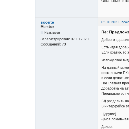
Остальные ветки
scoute
05.10.2021 15:42
Member
Re: Предложе
Неактивен
Зарегистрирован:
07.10.2020
Доброго здравия
Сообщений:
73
Есть идея дораб
Если кратко, то
Изложу своё вид
На данный момен
несколькими ПК 
и если делать вс
Но! Главная про
Доработка на ав
Предлагаю вот ч
БД разделить на 
В интерфейсе эт
- [другие]
- [моя локальная
Далее.