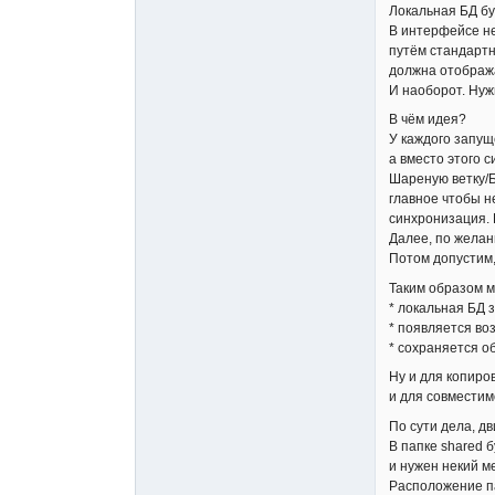
Локальная БД буд
В интерфейсе не
путём стандартн
должна отображат
И наоборот. Нуж
В чём идея?
У каждого запущ
а вместо этого с
Шареную ветку/Б
главное чтобы н
синхронизация. В
Далее, по желан
Потом допустим,
Таким образом м
* локальная БД 
* появляется во
* сохраняется о
Ну и для копиро
и для совместим
По сути дела, дв
В папке shared 
и нужен некий м
Расположение пап