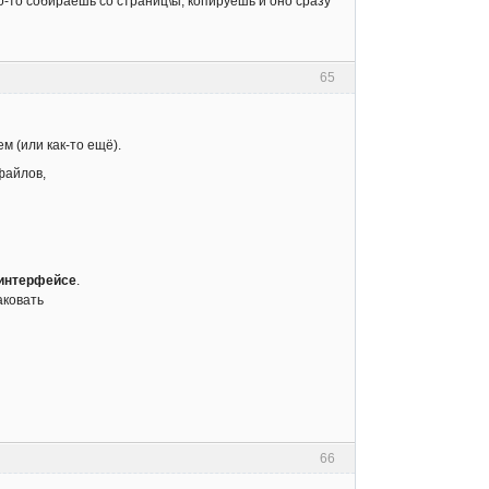
то-то собираешь со страниц\ы, копируешь и оно сразу
65
 (или как-то ещё).
файлов,
 интерфейсе
.
аковать
66