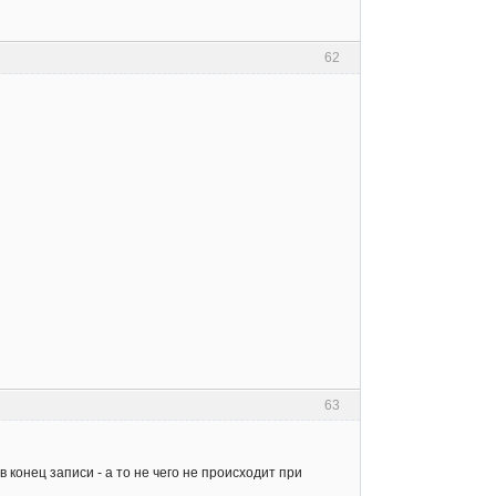
62
63
конец записи - а то не чего не происходит при