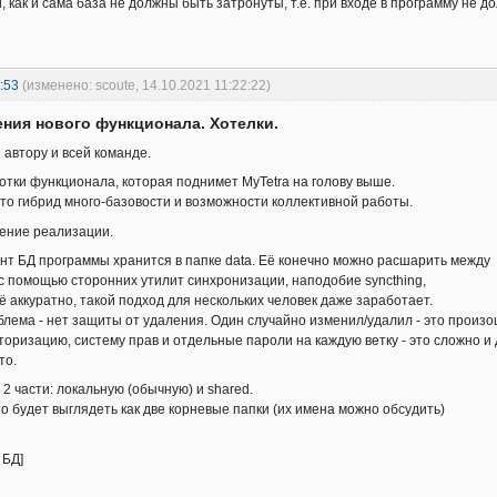
, как и сама база не должны быть затронуты, т.е. при входе в программу не д
:53
(изменено: scoute, 14.10.2021 11:22:22)
ния нового функционала. Хотелки.
 автору и всей команде.
отки функционала, которая поднимет MyTetra на голову выше.
 это гибрид много-базовости и возможности коллективной работы.
ение реализации.
т БД программы хранится в папке data. Её конечно можно расшарить между
с помощью сторонних утилит синхронизации, наподобие syncthing,
ё аккуратно, такой подход для нескольких человек даже заработает.
блема - нет защиты от удаления. Один случайно изменил/удалил - это произош
торизацию, систему прав и отдельные пароли на каждую ветку - это сложно и 
то.
2 части: локальную (обычную) и shared.
о будет выглядеть как две корневые папки (их имена можно обсудить)
 БД]