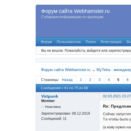
Форум сайта Webhamster.ru
Собираем информацию по крупицам
Форум
Пользователи
Поиск
Регистрация
Вх
Вы не вошли.
Пожалуйста, войдите или зарегистриру
Форум сайта Webhamster.ru
→
MyTetra - менедже
Страницы
Назад
1
2
3
4
5
6
Сообщения с 61 по 75 из 88
Virtpunk
02.03.2021 23:27
Member
Re: Предложе
Неактивен
Зарегистрирован:
08.12.2019
Сейчас запустил
Сообщений:
11
Т.е чтобы было 
(а кому нужно на