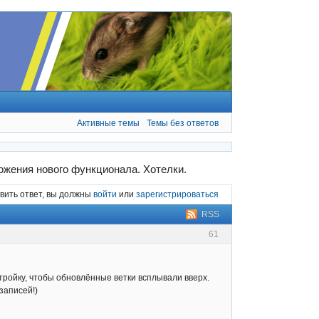
Активные темы
Темы без ответов
жения нового функционала. Хотелки.
вить ответ, вы должны
войти
или
зарегистрироваться
RSS
61
тройку, чтобы обновлённые ветки всплывали вверх.
записей!)