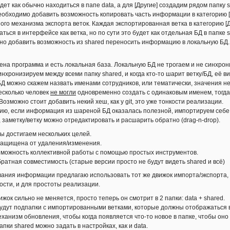
ет как обычно находиться в папе data, а для [Другие] создадим рядом папку s
обходимо добавить возможность копировать часть информации в категорию [
ого механизма экспорта веток. Каждая экспортированная ветка в категорию [Д
ься в интерфейсе как ветка, но по сути это будет как отдельная БД в папке s
но добавить возможность из shared переносить информацию в локальную БД.
ена программа и есть локальная база. Локальную БД не трогаем и не синхрон
инхронизируем между всеми папку shared, и когда кто-то шарит ветку/БД, её ви
Д можно скажем назвать именами сотрудников, или тематически, значения не
есколько человек
не могли
одновременно создать с одинаковым именем, тогд
озможно стоит добавить некий хеш, как у git, это уже тонкости реализации.
ию, если информация из шареной БД оказалась полезной, импортируем себе (
 заметку/ветку можно отредактировать и расшарить обратно (drag-n-drop).
ы достигаем нескольких целей.
защищена от удаления/изменения.
зможность коллективной работы с помощью простых инструментов.
братная совместимость (старые версии просто не будут видеть shared и всё)
вания информации предлагаю использовать тот же движок импорта/экспорта,
ости, и для простоты реализации.
ижок сильно не меняется, просто теперь он смотрит в 2 папки: data + shared.
будут подпапки с импортированными ветками, которые должны отображаться 
еханизм обновления, чтобы когда появляется что-то новое в папке, чтобы оно
ки shared можно задать в настройках, как и data.