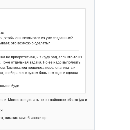
ых:
еги, чтобы они всплывали из уже созданных?
лывает, это возможно сделать?
на не приоритетная, и я буду рад, если кто-то из
. Тоже отдельная задача. Но ее надо выполнить
ром. Там весь код пришлось перелопачивать и
ся, разбирался в чужом большом коде и сделал
гам не будет.
ысли. Можно же сделать не он-лайновое облако (да и
х!
т, никаких там облаков и пр.