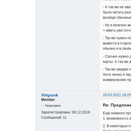
- А так же не х
было читать раз
вообще обычным 
- Ну и конечно 
+ иметь уже гото
- Так же нужно 
вывести в отдел
обычно я в своё
- Срочно нужно 
карты. А так же
- Так же увидев
Хотя лично я лю
коммерческие пр
Virtpunk
20.03.2021 19:25
Member
Re: Предложе
Неактивен
Зарегистрирован:
08.12.2019
Ещё немного про
Сообщений:
11
1. возможность и
2. В некоторых п