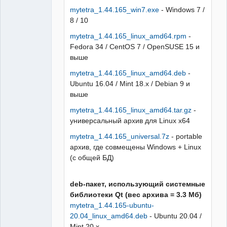
mytetra_1.44.165_win7.exe
- Windows 7 /
8 / 10
mytetra_1.44.165_linux_amd64.rpm
-
Fedora 34 / CentOS 7 / OpenSUSE 15 и
выше
mytetra_1.44.165_linux_amd64.deb
-
Ubuntu 16.04 / Mint 18.x / Debian 9 и
выше
mytetra_1.44.165_linux_amd64.tar.gz
-
универсальный архив для Linux x64
mytetra_1.44.165_universal.7z
- portable
архив, где совмещены Windows + Linux
(с общей БД)
deb-пакет, использующий системные
библиотеки Qt (вес архива = 3.3 Мб)
mytetra_1.44.165-ubuntu-
20.04_linux_amd64.deb
- Ubuntu 20.04 /
Mint 20.x