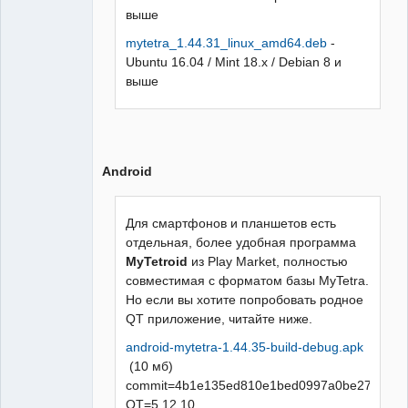
выше
mytetra_1.44.31_linux_amd64.deb
-
Ubuntu 16.04 / Mint 18.x / Debian 8 и
выше
Android
Для смартфонов и планшетов есть
отдельная, более удобная программа
MyTetroid
из Play Market, полностью
совместимая с форматом базы MyTetra.
Но если вы хотите попробовать родное
QT приложение, читайте ниже.
android-mytetra-1.44.35-build-debug.apk
(10 мб)
commit=4b1e135ed810e1bed0997a0be270e8c5
QT=5.12.10