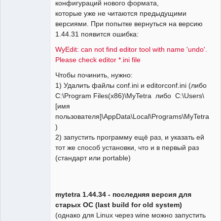
конфигураций нового формата,
которые уже не читаются предыдущими
версиями. При попытке вернуться на версию
1.44.31 появится ошибка:
WyEdit: can not find editor tool with name 'undo'.
Please check editor *.ini file
Чтобы починить, нужно:
1) Удалить файлы conf.ini и editorconf.ini (либо
C:\Program Files(x86)\MyTetra либо C:\Users\
[имя
пользователя]\AppData\Local\Programs\MyTetra
)
2) запустить программу ещё раз, и указать ей
тот же способ установки, что и в первый раз
(стандарт или portable)
mytetra 1.44.34 - последняя версия для
старых ОС (last build for old system)
(однако для Linux через wine можно запустить