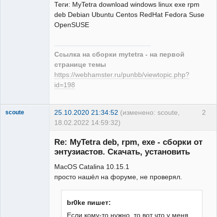
Теги: MyTetra download windows linux exe rpm
deb Debian Ubuntu Centos RedHat Fedora Suse
OpenSUSE
Ссылка на сборки mytetra - на первой
странице темы
https://webhamster.ru/punbb/viewtopic.php?
id=198
25.10.2020 21:34:52
(изменено: scoute,
2
scoute
18.02.2022 14:59:32)
Member
Re: MyTetra deb, rpm, exe - сборки от
Неактивен
энтузиастов. Скачать, установить
MacOS Catalina 10.15.1
просто нашёл на форуме, не проверял.
br0ke пишет:
Если кому-то нужно, то вот что у меня