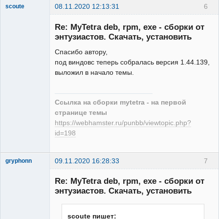
08.11.2020 12:13:31
6
scoute
Member
Re: MyTetra deb, rpm, exe - сборки от
Неактивен
энтузиастов. Скачать, установить
Спасибо автору,
под виндовс теперь собралась версия 1.44.139,
выложил в начало темы.
Ссылка на сборки mytetra - на первой
странице темы
https://webhamster.ru/punbb/viewtopic.php?
id=198
09.11.2020 16:28:33
7
gryphonn
New member
Re: MyTetra deb, rpm, exe - сборки от
Неактивен
энтузиастов. Скачать, установить
scoute пишет: