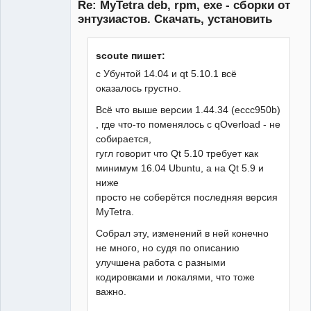
Re: MyTetra deb, rpm, exe - сборки от
Неактивен
энтузиастов. Скачать, установить
scoute пишет:
с Убунтой 14.04 и qt 5.10.1 всё
оказалось грустно.
Всё что выше версии 1.44.34 (eccc950b)
, где что-то поменялось с qOverload - не
собирается,
гугл говорит что Qt 5.10 требует как
минимум 16.04 Ubuntu, а на Qt 5.9 и
ниже
просто не соберётся последняя версия
MyTetra.
Собрал эту, изменений в ней конечно
не много, но судя по описанию
улучшена работа с разными
кодировками и локалями, что тоже
важно.