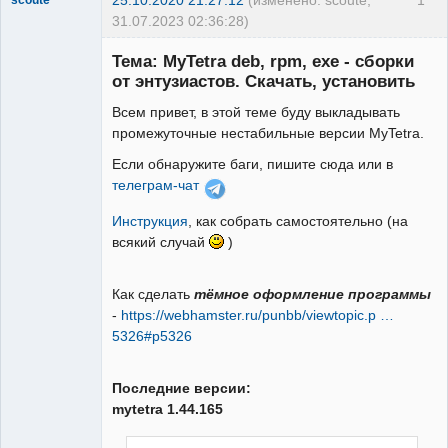
31.07.2023 02:36:28)
Member
Тема: MyTetra deb, rpm, exe - сборки
Неактивен
от энтузиастов. Скачать, установить
Всем привет, в этой теме буду выкладывать
промежуточные нестабильные версии MyTetra.
Если обнаружите баги, пишите сюда или в
телеграм-чат
Инструкция
, как собрать самостоятельно (на
всякий случай
)
Как сделать
тёмное оформление программы
-
https://webhamster.ru/punbb/viewtopic.p …
5326#p5326
Последние версии:
mytetra 1.44.165