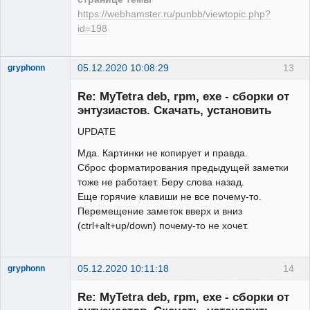
https://webhamster.ru/punbb/viewtopic.php?
id=198
05.12.2020 10:08:29
13
gryphonn
New member
Re: MyTetra deb, rpm, exe - сборки от
Неактивен
энтузиастов. Скачать, установить
UPDATE
Мда. Картинки не копирует и правда.
Сброс форматирования предыдущей заметки
тоже не работает. Беру слова назад.
Еще горячие клавиши не все почему-то.
Перемещение заметок вверх и вниз
(ctrl+alt+up/down) почему-то не хочет.
05.12.2020 10:11:18
14
gryphonn
New member
Re: MyTetra deb, rpm, exe - сборки от
Неактивен