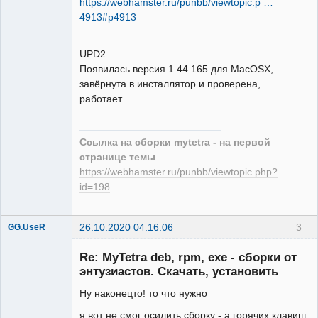
https://webhamster.ru/punbb/viewtopic.p …
4913#p4913
UPD2
Появилась версия 1.44.165 для MacOSX,
завёрнута в инсталлятор и проверена,
работает.
Ссылка на сборки mytetra - на первой
странице темы
https://webhamster.ru/punbb/viewtopic.php?
id=198
26.10.2020 04:16:06
3
GG.UseR
Member
Re: MyTetra deb, rpm, exe - сборки от
Неактивен
энтузиастов. Скачать, установить
Ну наконецто! то что нужно
я вот не смог осилить сборку - а горячих клавиш