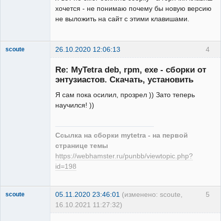
хочется - не понимаю почему бы новую версию
не выложить на сайт с этими клавишами.
26.10.2020 12:06:13
4
scoute
Member
Re: MyTetra deb, rpm, exe - сборки от
Неактивен
энтузиастов. Скачать, установить
Я сам пока осилил, прозрел )) Зато теперь
научился! ))
Ссылка на сборки mytetra - на первой
странице темы
https://webhamster.ru/punbb/viewtopic.php?
id=198
05.11.2020 23:46:01
(изменено: scoute,
5
scoute
16.10.2021 11:27:32)
Member