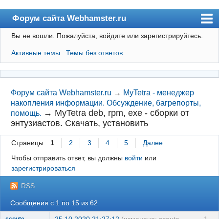
Форум сайта Webhamster.ru
Вы не вошли.
Пожалуйста, войдите или зарегистрируйтесь.
Форум
Активные темы
Темы без ответов
Пользователи
Поиск
Регистрация
Форум сайта Webhamster.ru
→
MyTetra - менеджер
накопления информации. Обсуждение, багрепорты,
Вход
→
MyTetra deb, rpm, exe - сборки от
помощь.
энтузиастов. Скачать, установить
Webhamster.ru
Страницы
1
2
3
4
5
Далее
Чтобы отправить ответ, вы должны
войти
или
зарегистрироваться
RSS
Сообщения с 1 по 15 из 62
25.10.2020 21:27:12
(изменено: scoute,
1
scoute