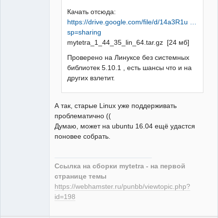
Качать отсюда:
https://drive.google.com/file/d/14a3R1u …
sp=sharing
mytetra_1_44_35_lin_64.tar.gz [24 мб]
Проверено на Линуксе без системных
библиотек 5.10.1 , есть шансы что и на
других взлетит.
А так, старые Linux уже поддерживать
проблематично ((
Думаю, может на ubuntu 16.04 ещё удастся
поновее собрать.
Ссылка на сборки mytetra - на первой
странице темы
https://webhamster.ru/punbb/viewtopic.php?
id=198