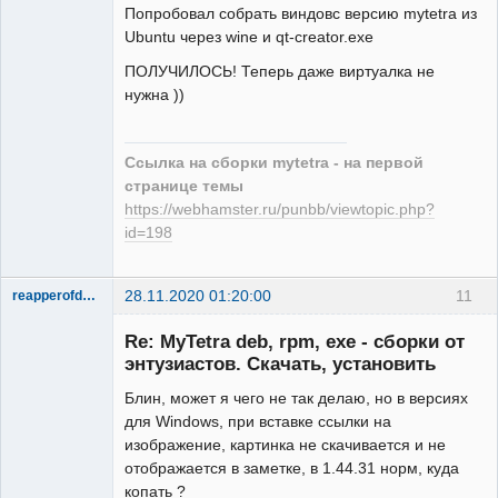
Попробовал собрать виндовс версию mytetra из
Ubuntu через wine и qt-creator.exe
ПОЛУЧИЛОСЬ! Теперь даже виртуалка не
нужна ))
Ссылка на сборки mytetra - на первой
странице темы
https://webhamster.ru/punbb/viewtopic.php?
id=198
28.11.2020 01:20:00
11
reapperofdark
New member
Re: MyTetra deb, rpm, exe - сборки от
Неактивен
энтузиастов. Скачать, установить
Блин, может я чего не так делаю, но в версиях
для Windows, при вставке ссылки на
изображение, картинка не скачивается и не
отображается в заметке, в 1.44.31 норм, куда
копать ?