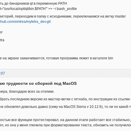
ь до бинарников qt в переменную PATH
="/usr/local/opt/qt/bin:$PATH"' >> ~/.bash_profile
иторий, переходим в папку с исходниками, переключаемся на ветку master
github.com/xintrea/mytetra_dev.git
er
tra
е на экране заканчивается, готовая программа лежит в каталоге bin
:07
аю трудности со сборкой под MacOS
ера, благодарю всех за отклики.
брать последнюю версию из мастер-ветки с гитхаба, по инструкции из ссылки
 не обновлял довольно давно (сижу на MacOS Sierra v 10.12.6), то ли по какой
ностью все функции протестировал, на данном этапе работает все стабильно,
ил, но она у меня глючила при форматировании текста, обновить не получилос