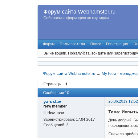
Форум сайта Webhamster.ru
Собираем информацию по крупицам
Форум
Пользователи
Поиск
Регистрация
Вх
Вы не вошли.
Пожалуйста, войдите или зарегистриру
Форум сайта Webhamster.ru
→
MyTetra - менедже
Страницы
1
Сообщения 10
yaroslav
26.06.2019 12:52
New member
Тема: Испыт
Неактивен
Зарегистрирован:
17.04.2017
День добрый. Бью
Сообщений:
3
последнюю верс
Сначала пробовал