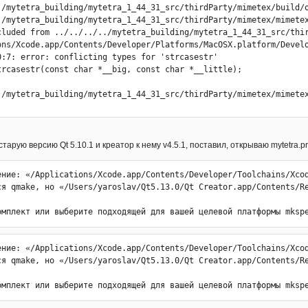
./mytetra_building/mytetra_1_44_31_src/thirdParty/mimetex/build/o
./mytetra_building/mytetra_1_44_31_src/thirdParty/mimetex/mimetex
cluded from ../../../../mytetra_building/mytetra_1_44_31_src/thir
ons/Xcode.app/Contents/Developer/Platforms/MacOSX.platform/Devel
0:7: error: conflicting types for 'strcasestr'

trcasestr(const char *__big, const char *__little);

./mytetra_building/mytetra_1_44_31_src/thirdParty/mimetex/mimetex
 *strcasestr(const char *s1, const char *s2);

^

./mytetra_building/mytetra_1_44_31_src/thirdParty/mimetex/mimetex
старую версию Qt 5.10.1 и креатор к нему v4.5.1, поставил, открываю mytetra.
f different signs: 'unsigned long' and 'int' [-Wsign-compare]

ение: «/Applications/Xcode.app/Contents/Developer/Toolchains/Xcod
ся qmake, но «/Users/yaroslav/Qt5.13.0/Qt Creator.app/Contents/Re
 



омплект или выберите подходящей для вашей целевой платформы mksp
./mytetra_building/mytetra_1_44_31_src/thirdParty/mimetex/mimetex
f different signs: 'size_t' (aka 'unsigned long') and 'int' [-Wsi
s )                           /* failed to write all bytes */

ение: «/Applications/Xcode.app/Contents/Developer/Toolchains/Xcod


ся qmake, но «/Users/yaroslav/Qt5.13.0/Qt Creator.app/Contents/Re
gs and 1 error generated.

** [../../../../mytetra_building/mytetra_1_44_31_src/thirdParty/m
омплект или выберите подходящей для вашей целевой платформы mksp
[sub-thirdParty-mimetex-mimetex-pro-make_first] Error 2

Процесс «/usr/bin/make» завершился с кодом 2.
