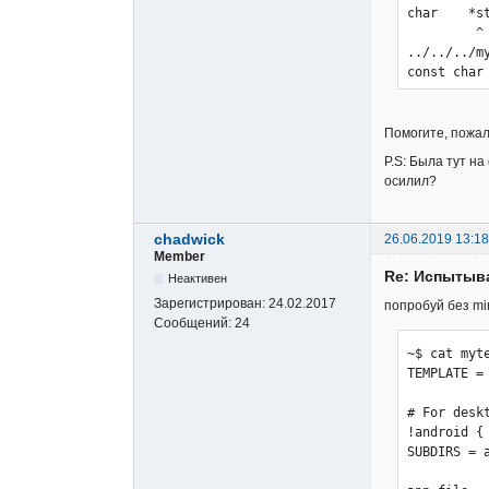
char    *s
         ^

../../../m
const char
            
../../../m
signs: 'un
Помогите, пожал
  if ( strlen(outline)+strlen(outfield)+strlen(cr) >= maxlinelen /*won't fit*/

P.S: Была тут н
       ~~~~~~~~~~~~~~~~~~~~~~~~~~~~~~~~~~~~~~~~~~~ ^  ~~~~~~~~~~

осилил?
../../../m
signs: 'un
         {strsqueeze(argsigptr,strlen(argsignal));} /* can't be in argval */

chadwick
26.06.2019 13:18
          ^~~~~~~~~~~~~~~~~~~~~~~~~~~~~~~~~~~~~~~

Member
... ... ...
Re: Испытыв
Неактивен
... ... ...
Зарегистрирован:
24.02.2017
попробуй без mi
../../../m
Сообщений:
24
signs: 'un
   if ( strlen(expression) > norefmaxlen ) { /* query_string too long */

~$ cat myte
        ~~~~~~~~~~~~~~~~~~ ^ ~~~~~~~~~~~

TEMPLATE = 
../../../m
signs: 'un
# For deskt
                  if ( strlen(refp) <= loglen
!android {

                     
SUBDIRS = a
../../../m
signs: 'si