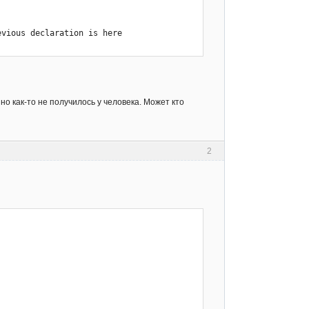
vious declaration is here

 comparison of integers of different 
но как-то не получилось у человека. Может кто
comparison of integers of different 
2
: comparison of integers of different 
: comparison of integers of different 
 comparison of integers of different 