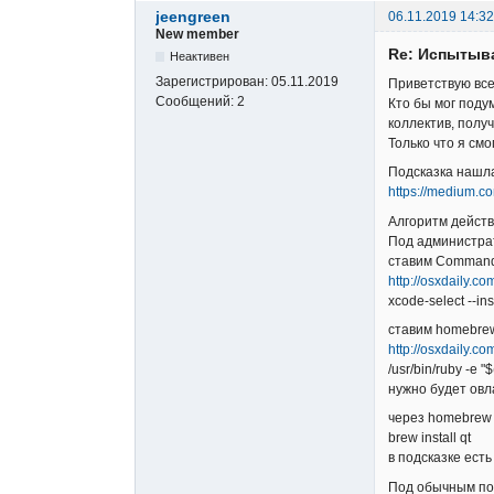
jeengreen
06.11.2019 14:32
New member
Re: Испытыв
Неактивен
Зарегистрирован:
05.11.2019
Приветствую все
Сообщений:
2
Кто бы мог подум
коллектив, полу
Только что я см
Подсказка нашла
https://medium.
Алгоритм дейст
Под администра
ставим Command 
http://osxdaily.c
xcode-select --ins
ставим homebre
http://osxdaily.
/usr/bin/ruby -e "
нужно будет овл
через homebrew 
brew install qt
в подсказке есть
Под обычным по