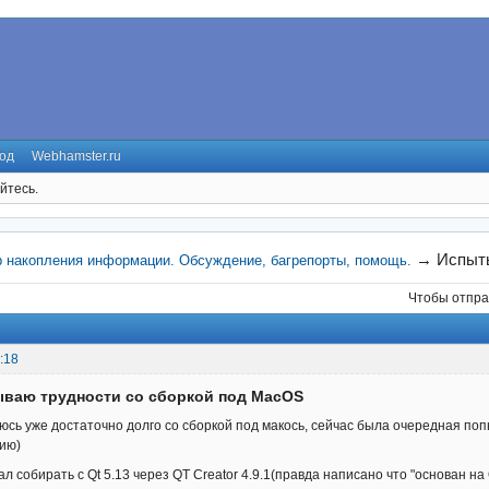
од
Webhamster.ru
йтесь.
→
Испыт
р накопления информации. Обсуждение, багрепорты, помощь.
Чтобы отпра
:18
ываю трудности со сборкой под MacOS
сь уже достаточно долго со сборкой под макось, сейчас была очередная попыт
ию)
 собирать с Qt 5.13 через QT Creator 4.9.1(правда написано что "основан на Qt 