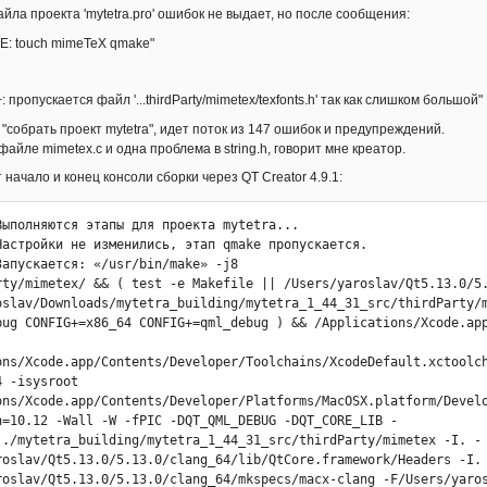
йла проекта 'mytetra.pro' ошибок не выдает, но после сообщения:
E: touch mimeTeX qmake"
 пропускается файл '...thirdParty/mimetex/texfonts.h' так как слишком большой"
 "собрать проект mytetra", идет поток из 147 ошибок и предупреждений.
айле mimetex.с и одна проблема в string.h, говорит мне креатор.
 начало и конец консоли сборки через QT Creator 4.9.1:
Выполняются этапы для проекта mytetra...

Настройки не изменились, этап qmake пропускается.

Запускается: «/usr/bin/make» -j8

rty/mimetex/ && ( test -e Makefile || /Users/yaroslav/Qt5.13.0/5.
oslav/Downloads/mytetra_building/mytetra_1_44_31_src/thirdParty/m
bug CONFIG+=x86_64 CONFIG+=qml_debug ) && /Applications/Xcode.app
ons/Xcode.app/Contents/Developer/Toolchains/XcodeDefault.xctoolc
 -isysroot 
ons/Xcode.app/Contents/Developer/Platforms/MacOSX.platform/Devel
n=10.12 -Wall -W -fPIC -DQT_QML_DEBUG -DQT_CORE_LIB -
../mytetra_building/mytetra_1_44_31_src/thirdParty/mimetex -I. -
roslav/Qt5.13.0/5.13.0/clang_64/lib/QtCore.framework/Headers -I.
roslav/Qt5.13.0/5.13.0/clang_64/mkspecs/macx-clang -F/Users/yaros