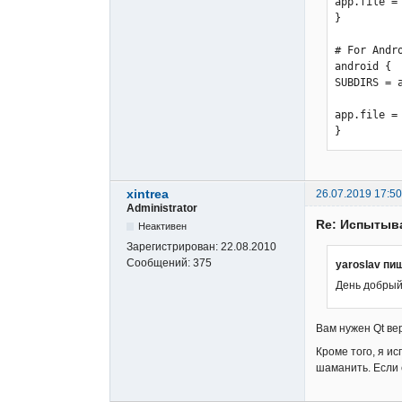
app.file = 
<    nbyte
}

^    ~~~~~~
140 warnin
# For Andro
make[1]: *
android {

make: *** 
SUBDIRS = a
12:09:23: 
Ошибка при
app.file = 
Во время в
}
xintrea
26.07.2019 17:50
Administrator
Re: Испытыв
Неактивен
Зарегистрирован:
22.08.2010
Сообщений:
375
yaroslav пи
День добрый.
Вам нужен Qt вер
Кроме того, я ис
шаманить. Если 