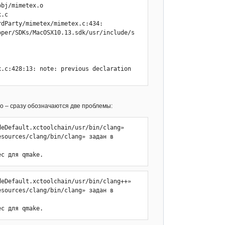
bj/mimetex.o 
.c

dParty/mimetex/mimetex.c:434:

oper/SDKs/MacOSX10.13.sdk/usr/include/s
.c:428:13: note: previous declaration 
.c:4013:52: warning: comparison of 
pro – сразу обозначаются две проблемы:
eDefault.xctoolchain/usr/bin/clang» 
sources/clang/bin/clang» задан в 
ec для qmake.
.c:17874:1: warning: comparison of 
gn-compare]

eDefault.xctoolchain/usr/bin/clang++» 
sources/clang/bin/clang» задан в 
imetex/build/obj/mimetex.o] Error 1

ec для qmake.