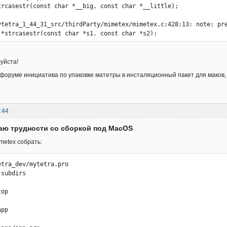
trcasestr(const char *__big, const char *__little);

ytetra_1_44_31_src/thirdParty/mimetex/mimetex.c:428:13: note: pre
 *strcasestr(const char *s1, const char *s2);

^

ytetra_1_44_31_src/thirdParty/mimetex/mimetex.c:4013:52: warning:
signed long' and 'int' [-Wsign-compare]

уйста!
а форуме инициатива по упаковке матетры в инсталяционный пакет для маков, 
ytetra_1_44_31_src/thirdParty/mimetex/mimetex.c:6492:4: warning: 
signed long' and 'int' [-Wsign-compare]

:44


аю трудности со сборкой под MacOS


metex собрать:
ytetra_1_44_31_src/thirdParty/mimetex/mimetex.c:17183:28: warning
signed long' and 'int' [-Wsign-compare]

tra_dev/mytetra.pro

subdirs

ytetra_1_44_31_src/thirdParty/mimetex/mimetex.c:17270:23: warning
signed long' and 'int' [-Wsign-compare]

op

 ) break;  /* no more parts */

  ~~~~~~~~~~~~ ^  ~~~~~~

pp

ytetra_1_44_31_src/thirdParty/mimetex/mimetex.c:17874:1: warning:
ze_t' (aka 'unsigned long') and 'int' [-Wsign-compare]
