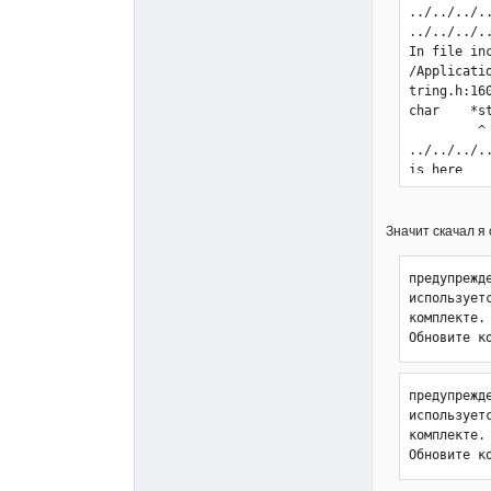
../../../.
../../../.
In file in
/Applicati
tring.h:16
char    *s
         ^

../../../.
is here

const char
            
../../../.
Значит скачал я 
integers o
  if ( strlen(outline)+strlen(outfield)+strlen(cr) >= maxlinelen /*won't fit*/

предупрежд
       ~~~~~~~~~~~~~~~~~~~~~~~~~~~~~~~~~~~~~~~~~~~ ^  ~~~~~~~~~~

использует
... ... ...
комплекте.

... ... ...
Обновите к
../../../.
integers o
<    nbyte
предупрежд
^    ~~~~~~
использует
140 warnin
комплекте.

make[1]: *
Обновите к
make: *** 
12:28:05: 