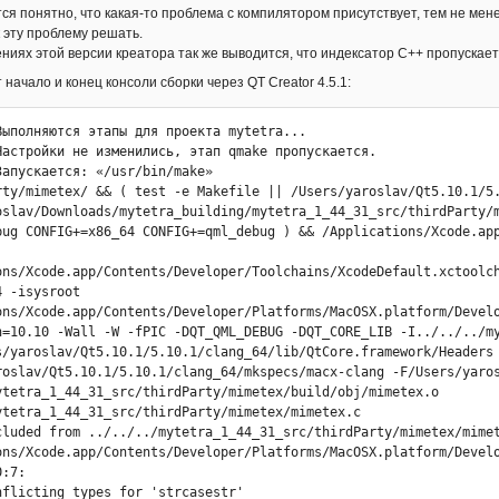
тся понятно, что какая-то проблема с компилятором присутствует, тем не мен
 сборке/установке проекта mytetra (комплект: Desktop Qt 5.13.0 cl
 эту проблему решать.
ыполнения этапа «Сборка»
ениях этой версии креатора так же выводится, что индексатор С++ пропускает
 начало и конец консоли сборки через QT Creator 4.5.1:
Выполняются этапы для проекта mytetra...

Настройки не изменились, этап qmake пропускается.

Запускается: «/usr/bin/make» 

rty/mimetex/ && ( test -e Makefile || /Users/yaroslav/Qt5.10.1/5.
oslav/Downloads/mytetra_building/mytetra_1_44_31_src/thirdParty/m
bug CONFIG+=x86_64 CONFIG+=qml_debug ) && /Applications/Xcode.app
ons/Xcode.app/Contents/Developer/Toolchains/XcodeDefault.xctoolc
 -isysroot 
ons/Xcode.app/Contents/Developer/Platforms/MacOSX.platform/Devel
n=10.10 -Wall -W -fPIC -DQT_QML_DEBUG -DQT_CORE_LIB -I../../../m
s/yaroslav/Qt5.10.1/5.10.1/clang_64/lib/QtCore.framework/Headers
roslav/Qt5.10.1/5.10.1/clang_64/mkspecs/macx-clang -F/Users/yaros
ytetra_1_44_31_src/thirdParty/mimetex/build/obj/mimetex.o 
ytetra_1_44_31_src/thirdParty/mimetex/mimetex.c

cluded from ../../../mytetra_1_44_31_src/thirdParty/mimetex/mimet
ons/Xcode.app/Contents/Developer/Platforms/MacOSX.platform/Devel
:7:
