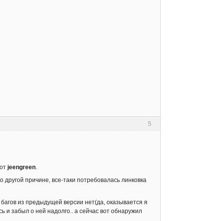
5
 от
jeengreen
.
-то другой причине, все-таки потребовалась линковка
 багов из предыдущей версии нет(да, оказывается я
ь и забыл о ней надолго.. а сейчас вот обнаружил