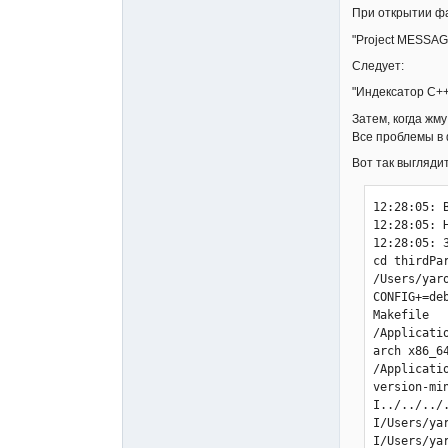
При открытии фа
"Project MESSAG
Следует:
"Индексатор С++:
Затем, когда жму
Все проблемы в ф
Вот так выглядит
12:28:05: 
12:28:05: 
12:28:05: 
cd thirdPa
/Users/yar
CONFIG+=de
Makefile 

/Applicati
arch x86_64
/Applicati
version-mi
I../../../
I/Users/ya
I/Users/ya