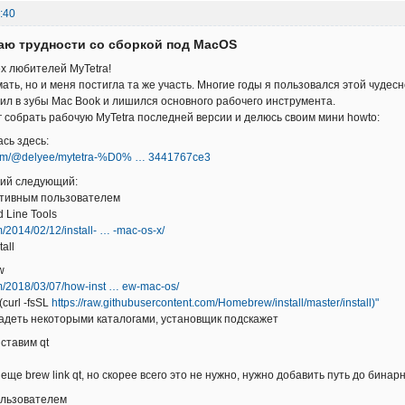
:40
аю трудности со сборкой под MacOS
х любителей MyTetra!
ать, но и меня постигла та же участь. Многие годы я пользовался этой чудес
чил в зубы Mac Book и лишился основного рабочего инструмента.
ог собрать рабочую MyTetra последней версии и делюсь своим мини howto:
сь здесь:
com/@delyee/mytetra-%D0% … 3441767ce3
вий следующий:
тивным пользователем
Line Tools
om/2014/02/12/install- … -mac-os-x/
tall
w
com/2018/03/07/how-inst … ew-mac-os/
$(curl -fsSL
https://raw.githubusercontent.com/Homebrew/install/master/install)"
адеть некоторыми каталогами, установщик подскажет
ставим qt
 еще brew link qt, но скорее всего это не нужно, нужно добавить путь до бин
льзователем