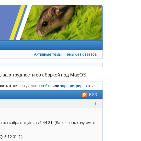
Активные темы
Темы без ответов
ываю трудности со сборкой под MacOS
вить ответ, вы должны
войти
или
зарегистрироваться
RSS
1
ка собрать mytetra v1.44.31. (Да, я очень хочу иметь
5.12.3", ? ).