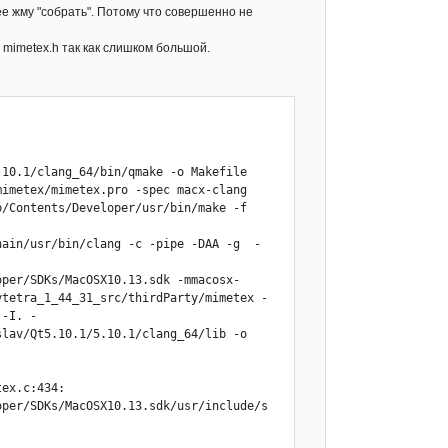
ее жму "собрать". Потому что совершенно не
ang 64bit)

 mimetex.h так как слишком большой.
10.1/clang_64/bin/qmake -o Makefile 
imetex/mimetex.pro -spec macx-clang 
/Contents/Developer/usr/bin/make -f 
hain/usr/bin/clang -c -pipe -DAA -g  -
oper/SDKs/MacOSX10.13.sdk -mmacosx-
ytetra_1_44_31_src/thirdParty/mimetex -
 -I. -
lav/Qt5.10.1/5.10.1/clang_64/lib -o 
ex.c:434:

oper/SDKs/MacOSX10.13.sdk/usr/include/s