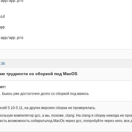
app/app.pro

s )                           /* failed to write all bytes */



gs and 1 error generated.

id

** [../../../mytetra_1_44_31_src/thirdParty/mimetex/build/obj/mim
[sub-thirdParty-mimetex-mimetex-pro-make_first] Error 2

pp

Процесс «/usr/bin/make» завершился с кодом 2.

 сборке/установке проекта mytetra (комплект: Desktop Qt 5.10.1 cl
app/app.pro

ыполнения этапа «Сборка»
:36
аю трудности со сборкой под MacOS
шет:
 Бьюсь уже достаточно долго со сборкой под макось
сий 5.10-5.11, на других версиях сборка не проверялась.
пользую компилятор gcc, а вы, похоже, clang. На clang я сборку никогда не пр
есть возможность собиратьпод MacOs через gcc, попробуйте через него, все 