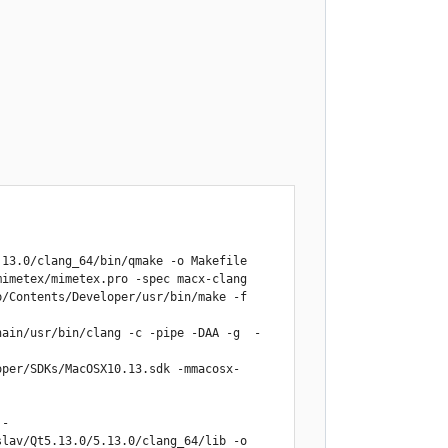
13.0/clang_64/bin/qmake -o Makefile 
imetex/mimetex.pro -spec macx-clang 
/Contents/Developer/usr/bin/make -f 
hain/usr/bin/clang -c -pipe -DAA -g  -
oper/SDKs/MacOSX10.13.sdk -mmacosx-
 -
lav/Qt5.13.0/5.13.0/clang_64/lib -o 