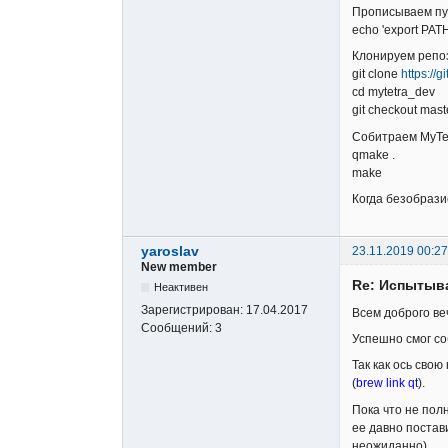
Прописываем пут
echo 'export PATH
Клонируем репоз
git clone
https://
cd mytetra_dev
git checkout mast
Собитраем MyTe
qmake .
make
Когда безобрази
yaroslav
23.11.2019 00:27
New member
Re: Испытыв
Неактивен
Зарегистрирован:
17.04.2017
Всем доброго веч
Сообщений:
3
Успешно смог со
Так как ось свою
(
brew link qt
).
Пока что не пол
ее давно постав
неожиданно).