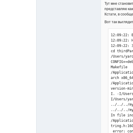
Тут мне станови
Ошибка при
представляю как
Во время в
Кстати, в сообщ
Вот так выглядит
12:09:22: 
12:09:22: 
12:09:22: 
cd thirdPa
/Users/yar
CONFIG+=de
Makefile 

/Applicati
arch x86_64
/Applicati
version-mi
I. -I/User
I/Users/ya
../../../m
../../../m
In file in
/Applicati
tring.h:160
 error: conflicting types for 'strcasestr'
