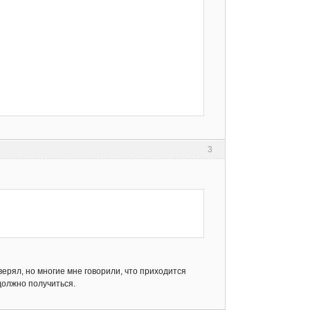
etex.o] Error 1

ang 64bit)

3
оверял, но многие мне говорили, что приходится
должно получиться.