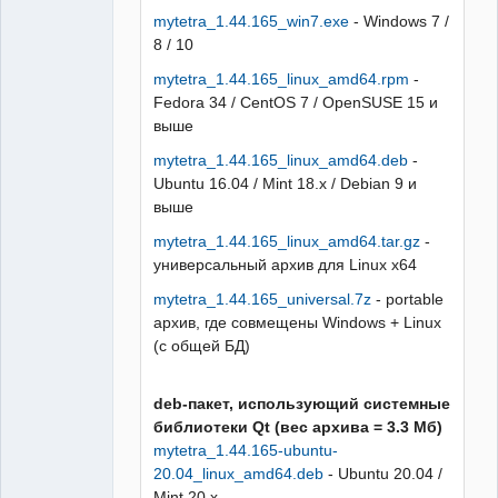
mytetra_1.44.165_win7.exe
- Windows 7 /
8 / 10
mytetra_1.44.165_linux_amd64.rpm
-
Fedora 34 / CentOS 7 / OpenSUSE 15 и
выше
mytetra_1.44.165_linux_amd64.deb
-
Ubuntu 16.04 / Mint 18.x / Debian 9 и
выше
mytetra_1.44.165_linux_amd64.tar.gz
-
универсальный архив для Linux x64
mytetra_1.44.165_universal.7z
- portable
архив, где совмещены Windows + Linux
(с общей БД)
deb-пакет, использующий системные
библиотеки Qt (вес архива = 3.3 Мб)
mytetra_1.44.165-ubuntu-
20.04_linux_amd64.deb
- Ubuntu 20.04 /
Mint 20.x