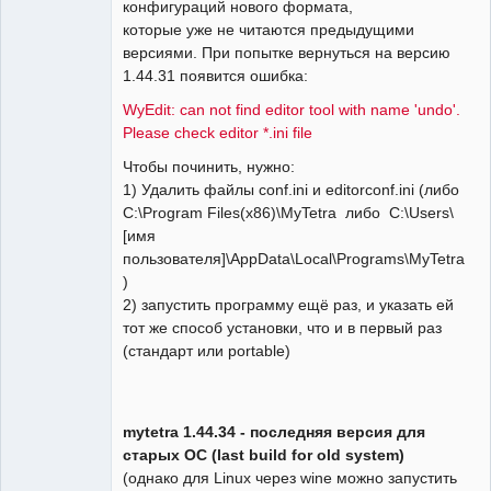
конфигураций нового формата,
которые уже не читаются предыдущими
версиями. При попытке вернуться на версию
1.44.31 появится ошибка:
WyEdit: can not find editor tool with name 'undo'.
Please check editor *.ini file
Чтобы починить, нужно:
1) Удалить файлы conf.ini и editorconf.ini (либо
C:\Program Files(x86)\MyTetra либо C:\Users\
[имя
пользователя]\AppData\Local\Programs\MyTetra
)
2) запустить программу ещё раз, и указать ей
тот же способ установки, что и в первый раз
(стандарт или portable)
mytetra 1.44.34 - последняя версия для
старых ОС (last build for old system)
(однако для Linux через wine можно запустить