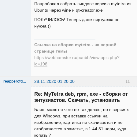
Попробовал собрать виндовс версию mytetra из
Ubuntu через wine и qt-creator.exe
ПОЛУЧИЛОСЬ! Теперь даже виртуалка не
нужна ))
Ссылка на сборки mytetra - на первой
странице темы
https://webhamster.ru/punbb/viewtopic.php?
id=198
28.11.2020 01:20:00
11
reapperofdark
New member
Re: MyTetra deb, rpm, exe - сборки от
Неактивен
энтузиастов. Скачать, установить
Блин, может я чего не так делаю, но в версиях
для Windows, при вставке ссылки на
изображение, картинка не скачивается и не
отображается в заметке, в 1.44.31 норм, куда
копать ?