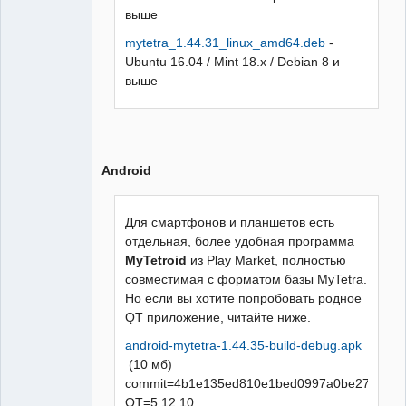
выше
mytetra_1.44.31_linux_amd64.deb
-
Ubuntu 16.04 / Mint 18.x / Debian 8 и
выше
Android
Для смартфонов и планшетов есть
отдельная, более удобная программа
MyTetroid
из Play Market, полностью
совместимая с форматом базы MyTetra.
Но если вы хотите попробовать родное
QT приложение, читайте ниже.
android-mytetra-1.44.35-build-debug.apk
(10 мб)
commit=4b1e135ed810e1bed0997a0be270e8c5
QT=5.12.10