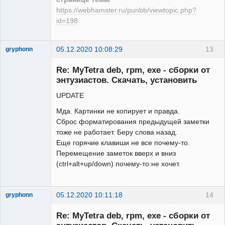
https://webhamster.ru/punbb/viewtopic.php?
id=198
05.12.2020 10:08:29
13
gryphonn
New member
Re: MyTetra deb, rpm, exe - сборки от
Неактивен
энтузиастов. Скачать, установить
UPDATE
Мда. Картинки не копирует и правда.
Сброс форматирования предыдущей заметки
тоже не работает. Беру слова назад.
Еще горячие клавиши не все почему-то.
Перемещение заметок вверх и вниз
(ctrl+alt+up/down) почему-то не хочет.
05.12.2020 10:11:18
14
gryphonn
New member
Re: MyTetra deb, rpm, exe - сборки от
Неактивен