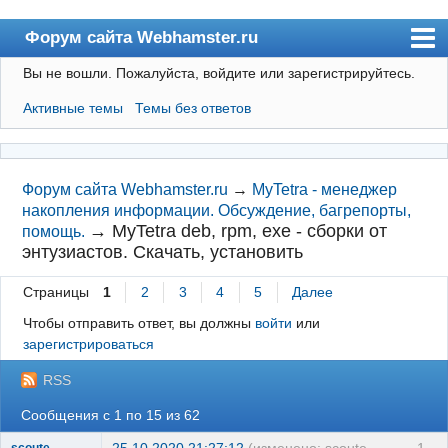
Форум сайта Webhamster.ru
Вы не вошли.
Пожалуйста, войдите или зарегистрируйтесь.
Форум
Активные темы
Темы без ответов
Пользователи
Поиск
Регистрация
Форум сайта Webhamster.ru
→
MyTetra - менеджер
накопления информации. Обсуждение, багрепорты,
Вход
→
MyTetra deb, rpm, exe - сборки от
помощь.
энтузиастов. Скачать, установить
Webhamster.ru
Страницы
1
2
3
4
5
Далее
Чтобы отправить ответ, вы должны
войти
или
зарегистрироваться
RSS
Сообщения с 1 по 15 из 62
25.10.2020 21:27:12
(изменено: scoute,
1
scoute