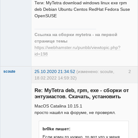
Теги: MyTetra download windows linux exe rpm
deb Debian Ubuntu Centos RedHat Fedora Suse
OpenSUSE
Ссылка на сборки mytetra - на первой
странице темы
https://webhamster.ru/punbb/viewtopic.php?
id=198
25.10.2020 21:34:52
(изменено: scoute,
2
scoute
18.02.2022 14:59:32)
Member
Re: MyTetra deb, rpm, exe - сборки от
Неактивен
энтузиастов. Скачать, установить
MacOS Catalina 10.15.1
просто нашёл на форуме, не проверял.
br0ke пишет:
Если кому-то нужно, то вот что у меня