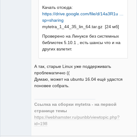
Качать отсюда:
https://drive.google.com/file/d/14a3R1u …
sp=sharing
mytetra_1_44_35_lin_64.tar.gz [24 мб]
Проверено на Линуксе без системных
библиотек 5.10.1 , есть шансы что и на
других взлетит.
А так, старые Linux уже поддерживать
проблематично ((
Думаю, может на ubuntu 16.04 ещё удастся
поновее собрать.
Ссылка на сборки mytetra - на первой
странице темы
https://webhamster.ru/punbb/viewtopic.php?
id=198