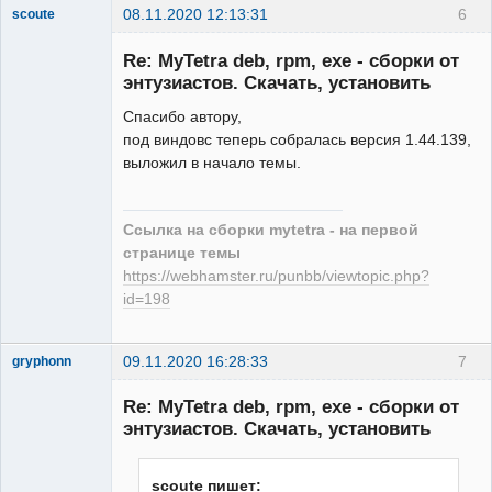
08.11.2020 12:13:31
6
scoute
Member
Re: MyTetra deb, rpm, exe - сборки от
Неактивен
энтузиастов. Скачать, установить
Спасибо автору,
под виндовс теперь собралась версия 1.44.139,
выложил в начало темы.
Ссылка на сборки mytetra - на первой
странице темы
https://webhamster.ru/punbb/viewtopic.php?
id=198
09.11.2020 16:28:33
7
gryphonn
New member
Re: MyTetra deb, rpm, exe - сборки от
Неактивен
энтузиастов. Скачать, установить
scoute пишет: