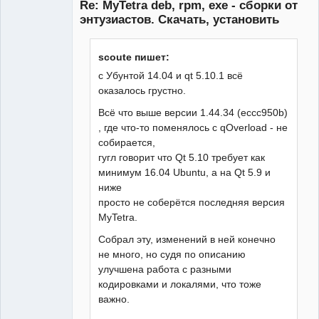
Re: MyTetra deb, rpm, exe - сборки от
Неактивен
энтузиастов. Скачать, установить
scoute пишет:
с Убунтой 14.04 и qt 5.10.1 всё
оказалось грустно.
Всё что выше версии 1.44.34 (eccc950b)
, где что-то поменялось с qOverload - не
собирается,
гугл говорит что Qt 5.10 требует как
минимум 16.04 Ubuntu, а на Qt 5.9 и
ниже
просто не соберётся последняя версия
MyTetra.
Собрал эту, изменений в ней конечно
не много, но судя по описанию
улучшена работа с разными
кодировками и локалями, что тоже
важно.