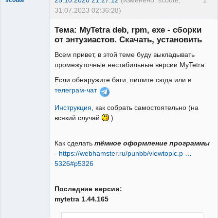
31.07.2023 02:36:28)
Member
Тема: MyTetra deb, rpm, exe - сборки
Неактивен
от энтузиастов. Скачать, установить
Всем привет, в этой теме буду выкладывать
промежуточные нестабильные версии MyTetra.
Если обнаружите баги, пишите сюда или в
телеграм-чат
Инструкция
, как собрать самостоятельно (на
всякий случай
)
Как сделать
тёмное оформление программы
-
https://webhamster.ru/punbb/viewtopic.p …
5326#p5326
Последние версии:
mytetra 1.44.165