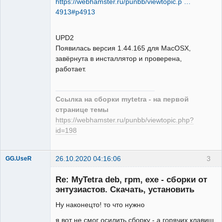
https://webhamster.ru/punbb/viewtopic.p …
4913#p4913
UPD2
Появилась версия 1.44.165 для MacOSX,
завёрнута в инсталлятор и проверена,
работает.
Ссылка на сборки mytetra - на первой
странице темы
https://webhamster.ru/punbb/viewtopic.php?
id=198
26.10.2020 04:16:06
3
GG.UseR
Member
Re: MyTetra deb, rpm, exe - сборки от
Неактивен
энтузиастов. Скачать, установить
Ну наконецто! то что нужно
я вот не смог осилить сборку - а горячих клавиш