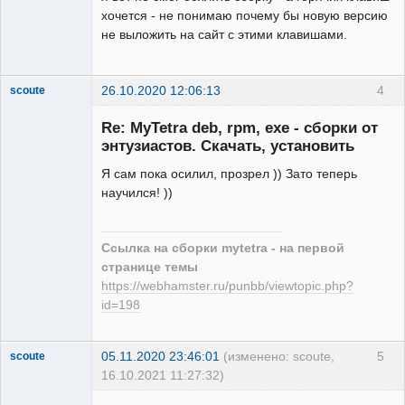
хочется - не понимаю почему бы новую версию
не выложить на сайт с этими клавишами.
26.10.2020 12:06:13
4
scoute
Member
Re: MyTetra deb, rpm, exe - сборки от
Неактивен
энтузиастов. Скачать, установить
Я сам пока осилил, прозрел )) Зато теперь
научился! ))
Ссылка на сборки mytetra - на первой
странице темы
https://webhamster.ru/punbb/viewtopic.php?
id=198
05.11.2020 23:46:01
(изменено: scoute,
5
scoute
16.10.2021 11:27:32)
Member