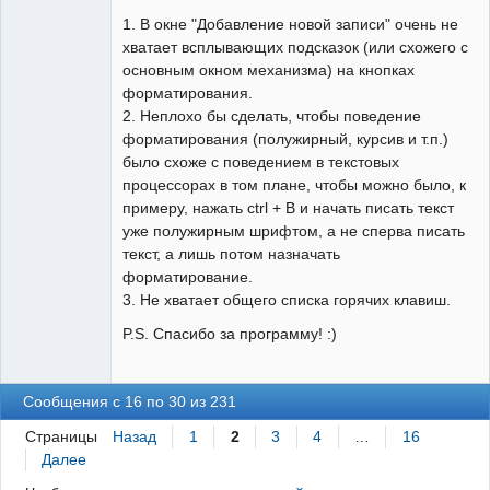
1. В окне "Добавление новой записи" очень не
хватает всплывающих подсказок (или схожего с
основным окном механизма) на кнопках
форматирования.
2. Неплохо бы сделать, чтобы поведение
форматирования (полужирный, курсив и т.п.)
было схоже с поведением в текстовых
процессорах в том плане, чтобы можно было, к
примеру, нажать ctrl + B и начать писать текст
уже полужирным шрифтом, а не сперва писать
текст, а лишь потом назначать
форматирование.
3. Не хватает общего списка горячих клавиш.
P.S. Спасибо за программу! :)
Сообщения с 16 по 30 из 231
Страницы
Назад
1
2
3
4
…
16
Далее