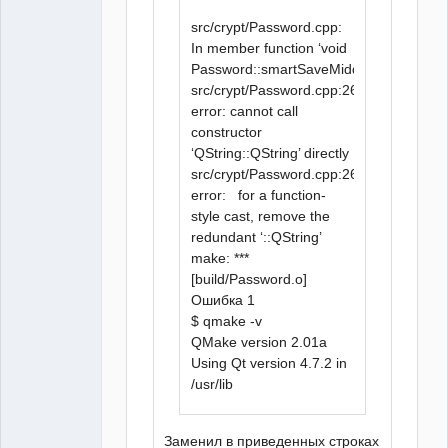
src/crypt/Password.cpp:
In member function ‘void
Password::smartSaveMiddleHash(QString
src/crypt/Password.cpp:261:86:
error: cannot call
constructor
‘QString::QString’ directly
src/crypt/Password.cpp:261:86:
error: for a function-
style cast, remove the
redundant ‘::QString’
make: ***
[build/Password.o]
Ошибка 1
$ qmake -v
QMake version 2.01a
Using Qt version 4.7.2 in
/usr/lib
Заменил в приведенных строках