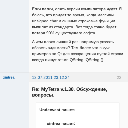
Елки палки, опять версии компилятора чудят. Я
боюсь, что придет то время, когда массивы
unsigned char и сишные строковые функции
выпилят из стандарта. Вот тогда точно будет
потеря 90% существущего софта.
А чем плохо лишний раз напрямую указать
область видимости? Тем более что в куче
примеров по Qt для возвращения пустой строки
всегда пишут return QString::QString ();
12.07.2011 23:12:24
22
xintrea
Administrator
Re: MyTetra v.1.30. Обсуждение,
Неактивен
вопросы.
Underwest пишет:
xintrea пишет: