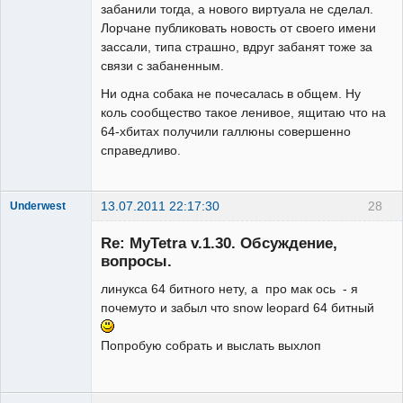
забанили тогда, а нового виртуала не сделал.
Лорчане публиковать новость от своего имени
зассали, типа страшно, вдруг забанят тоже за
связи с забаненным.
Ни одна собака не почесалась в общем. Ну
коль сообщество такое ленивое, ящитаю что на
64-хбитах получили галлюны совершенно
справедливо.
13.07.2011 22:17:30
28
Underwest
Member
Re: MyTetra v.1.30. Обсуждение,
Неактивен
вопросы.
линукса 64 битного нету, а про мак ось - я
почемуто и забыл что snow leopard 64 битный
Попробую собрать и выслать выхлоп