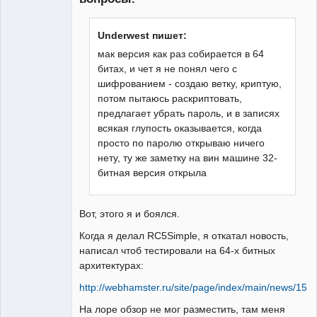
Underwest пишет:
мак версия как раз собирается в 64
битах, и чет я не понял чего с
шифрованием - создаю ветку, криптую,
потом пытаюсь раскриптовать,
предлагает убрать пароль, и в записях
всякая глупость оказывается, когда
просто по паролю открываю ничего
нету, ту же заметку на вин машине 32-
битная версия открыла
Вот, этого я и боялся.
Когда я делал RC5Simple, я откатал новость,
написал чтоб тестировали на 64-х битных
архитектурах:
http://webhamster.ru/site/page/index/main/news/158
На лоре обзор не мог разместить, там меня