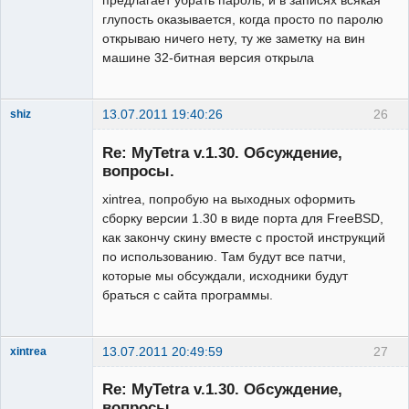
предлагает убрать пароль, и в записях всякая
глупость оказывается, когда просто по паролю
открываю ничего нету, ту же заметку на вин
машине 32-битная версия открыла
13.07.2011 19:40:26
26
shiz
New member
Re: MyTetra v.1.30. Обсуждение,
Неактивен
вопросы.
xintrea, попробую на выходных оформить
сборку версии 1.30 в виде порта для FreeBSD,
как закончу скину вместе с простой инструкций
по использованию. Там будут все патчи,
которые мы обсуждали, исходники будут
браться с сайта программы.
13.07.2011 20:49:59
27
xintrea
Administrator
Re: MyTetra v.1.30. Обсуждение,
Неактивен
вопросы.