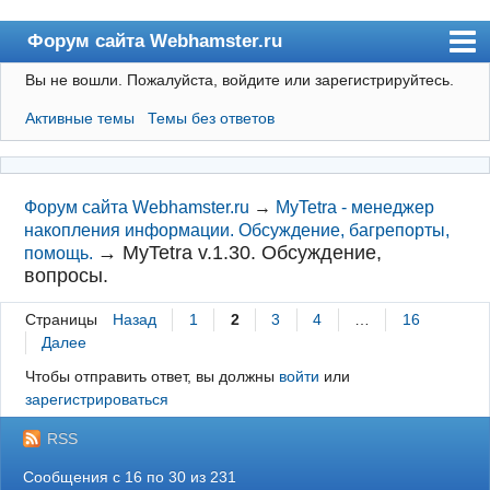
Форум сайта Webhamster.ru
Вы не вошли.
Пожалуйста, войдите или зарегистрируйтесь.
Форум
Активные темы
Темы без ответов
Пользователи
Поиск
Регистрация
Форум сайта Webhamster.ru
→
MyTetra - менеджер
накопления информации. Обсуждение, багрепорты,
Вход
→
MyTetra v.1.30. Обсуждение,
помощь.
вопросы.
Webhamster.ru
Страницы
Назад
1
2
3
4
…
16
Далее
Чтобы отправить ответ, вы должны
войти
или
зарегистрироваться
RSS
Сообщения с 16 по 30 из 231