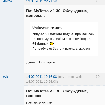
13.07.2011 22:21:28
29
xintrea
Administrator
Re: MyTetra v.1.30. Обсуждение,
Неактивен
вопросы.
Underwest пишет:
линукса 64 битного нету, а про мак ось
- я почемуто и забыл что snow leopard
64 битный
Попробую собрать и выслать выхлоп
Давай. Посмотрим.
14.07.2011 10:16:08
(изменено: weis,
30
weis
14.07.2011 10:26:08)
New member
Re: MyTetra v.1.30. Обсуждение,
Неактивен
вопросы.
Есть пожелания: