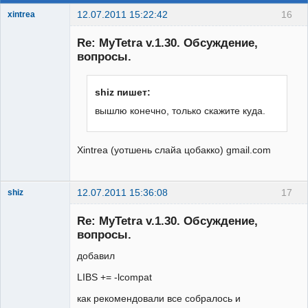
12.07.2011 15:22:42
16
xintrea
Administrator
Re: MyTetra v.1.30. Обсуждение,
Неактивен
вопросы.
shiz пишет:
вышлю конечно, только скажите куда.
Xintrea (уотшень слайа цобакко) gmail.com
12.07.2011 15:36:08
17
shiz
New member
Re: MyTetra v.1.30. Обсуждение,
Неактивен
вопросы.
добавил
LIBS += -lcompat
как рекомендовали все собралось и