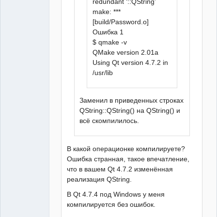
redundant ‘::QString’
make: ***
[build/Password.o]
Ошибка 1
$ qmake -v
QMake version 2.01a
Using Qt version 4.7.2 in
/usr/lib
Заменил в приведенных строках
QString::QString() на QString() и
всё скомпилилось.
В какой операционке компилируете?
Ошибка странная, такое впечатление,
что в вашем Qt 4.7.2 изменённая
реализация QString.
В Qt 4.7.4 под Windows у меня
компилируется без ошибок.