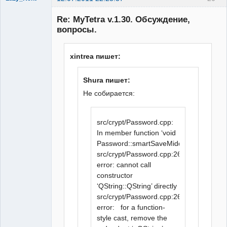
Member
Re: MyTetra v.1.30. Обсуждение,
Неактивен
вопросы.
xintrea пишет:
Shura пишет:
Не собирается:
src/crypt/Password.cpp:
In member function ‘void
Password::smartSaveMiddleHash(QString
src/crypt/Password.cpp:261:86:
error: cannot call
constructor
‘QString::QString’ directly
src/crypt/Password.cpp:261:86:
error: for a function-
style cast, remove the