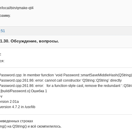
ocal/bin/qmake-qt4
рамму.
:51
v.1.30. Обсуждение, вопросы.
:
ся:
/Password.cpp: In member function ‘void Password::smartSaveMiddleHash(QString)
/Password.cpp:261:86: error: cannot call constructor ‘QString::QString’ directly
/Password.cpp:261:86: error: for a function-style cast, remove the redundant ‘::QStr
 [build/Password.o] Ошибка 1
-v
rsion 2.01a
ersion 4.7.2 in /usr/lib
риведенных строках
ing() на QString() и всё скомпилилось.