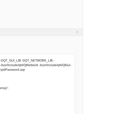
7
 -DQT_GUI_LIB -DQT_NETWORK_LIB -
usr/include/qt4/QtNetwork -I/usr/include/qt4/QtGui -
/crypt/Password.cpp
ray)’: