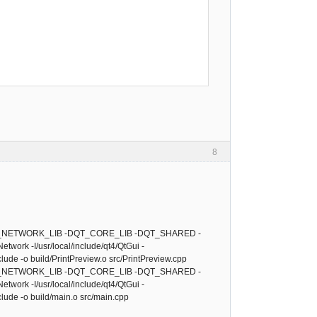
8
DQT_NETWORK_LIB -DQT_CORE_LIB -DQT_SHARED -
Network -I/usr/local/include/qt4/QtGui -
include -o build/PrintPreview.o src/PrintPreview.cpp
DQT_NETWORK_LIB -DQT_CORE_LIB -DQT_SHARED -
Network -I/usr/local/include/qt4/QtGui -
include -o build/main.o src/main.cpp