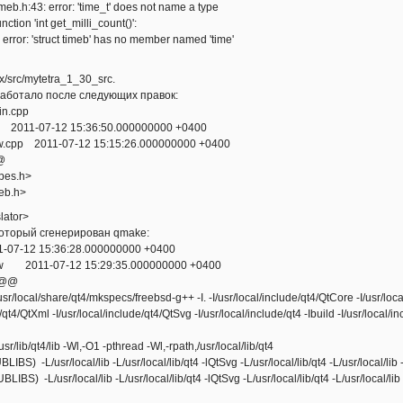
imeb.h:43: error: 'time_t' does not name a type
nction 'int get_milli_count()':
 error: 'struct timeb' has no member named 'time'
x/src/mytetra_1_30_src.
аботало после следующих правок:
in.cpp
p 2011-07-12 15:36:50.000000000 +0400
w.cpp 2011-07-12 15:15:26.000000000 +0400
@
ypes.h>
meb.h>
lator>
 который сгенерирован qmake:
11-07-12 15:36:28.000000000 +0400
ew 2011-07-12 15:29:35.000000000 +0400
 @@
local/share/qt4/mkspecs/freebsd-g++ -I. -I/usr/local/include/qt4/QtCore -I/usr/local
/qt4/QtXml -I/usr/local/include/qt4/QtSvg -I/usr/local/include/qt4 -Ibuild -I/usr/local/i
ib/qt4/lib -Wl,-O1 -pthread -Wl,-rpath,/usr/local/lib/qt4
 -L/usr/local/lib -L/usr/local/lib/qt4 -lQtSvg -L/usr/local/lib/qt4 -L/usr/local/lib
) -L/usr/local/lib -L/usr/local/lib/qt4 -lQtSvg -L/usr/local/lib/qt4 -L/usr/local/li