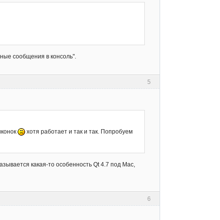
ные сообщения в консоль".
5
 иконок
хотя работает и так и так. Попробуем
сказывается какая-то особенность Qt 4.7 под Mac,
6