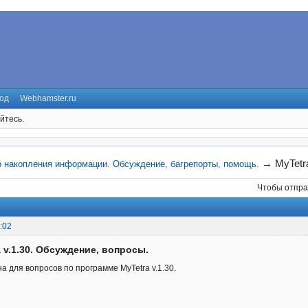
од
Webhamster.ru
йтесь.
→
MyTetr
р накопления информации. Обсуждение, багрепорты, помощь.
Чтобы отпра
:02
a v.1.30. Обсуждение, вопросы.
а для вопросов по программе MyTetra v.1.30.