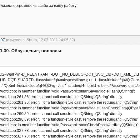
лизом и огромное спасибо за вашу работу!
:07
(изменено: Shura, 12.07.2011 14:05:32)
v.1.30. Обсуждение, вопросы.
e -O2 -Wall -W -D_REENTRANT -DQT_NO_DEBUG -DQT_SVG_LIB -DQT_XML_LIB
-DQT_SHARED -I/usr/share/qt4/mkspecs/linux-g++ -I. -I/usr/include/qt4/QtCore -I/
qt4/QtXml -I/usr/include/qt4/QtSvg -I/usr/include/qt4 -Ibuild -o build/Password.o src
sword.cpp: In member function ‘void Password::smartSaveMiddleHash(QString)’:
word.cpp:261:86: error: cannot call constructor ‘QString::QString’ directly
sword.cpp:261:86: error: for a function-style cast, remove the redundant ‘::QString’
ssword.cpp: In member function ‘void Password::saveMiddleHashCheckData(QByteAr
word.cpp:290:89: error: cannot call constructor ‘QString::QString’ directly
sword.cpp:290:89: error: for a function-style cast, remove the redundant ‘::QString’
ssword.cpp: In member function ‘void Password::saveCheckPasswordKey(QString)’:
word.cpp:327:78: error: cannot call constructor ‘QString::QString’ directly
sword.cpp:327:78: error: for a function-style cast, remove the redundant ‘::QString’