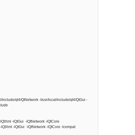
/include/qt4/QtNetwork -I/usr/local/include/qt4/QtGui -
nclude
 -lQtXml -lQtGui -lQtNetwork -lQtCore
b -lQtXml -lQtGui -lQtNetwork -lQtCore -lcompat