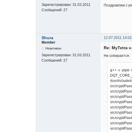
Зарегистрирован:
31.03.2011
Поздравляю с ре
Сообщений:
27
Shura
12.07.2011 14:02
Member
Re: MyTetra 
Неактивен
Зарегистрирован:
31.03.2011
Не собирается:
Сообщений:
27
g++ -c -pip
DQT_CORE_LIB 
I/usr/include/
src/crypt/Pas
src/crypt/Pass
src/crypt/Pas
src/crypt/Pa
src/crypt/Pass
src/crypt/Pas
src/crypt/Pa
src/crypt/Pass
src/crypt/Pas