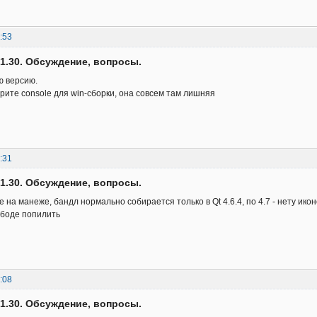
:53
v.1.30. Обсуждение, вопросы.
ю версию.
рите console для win-сборки, она совсем там лишняя
:31
v.1.30. Обсуждение, вопросы.
е на манеже, бандл нормально собирается только в Qt 4.6.4, по 4.7 - нету ико
ободе попилить
:08
v.1.30. Обсуждение, вопросы.