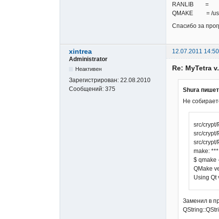
RANLIB =
QMAKE = /usr/l
Спасибо за прог
xintrea
12.07.2011 14:50
Administrator
Re: MyTetra 
Неактивен
Зарегистрирован:
22.08.2010
Сообщений:
375
Shura пишет
Не собирает
src/crypt
src/crypt
src/crypt
make: ***
$ qmake 
QMake ve
Using Qt v
Заменил в п
QString::QStr