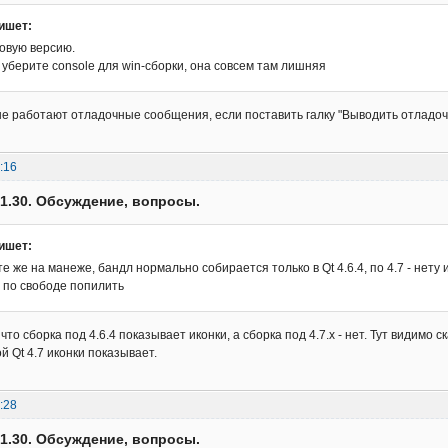
ишет:
новую версию.
уберите console для win-сборки, она совсем там лишняя
не работают отладочные сообщения, если поставить галку "Выводить отладоч
:16
v.1.30. Обсуждение, вопросы.
ишет:
те же на манеже, бандл нормально собирается только в Qt 4.6.4, по 4.7 - нету
 по свободе попилить
 что сборка под 4.6.4 показывает иконки, а сборка под 4.7.x - нет. Тут видимо 
й Qt 4.7 иконки показывает.
:28
v.1.30. Обсуждение, вопросы.