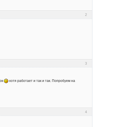
2
3
нок
хотя работает и так и так. Попробуем на
4