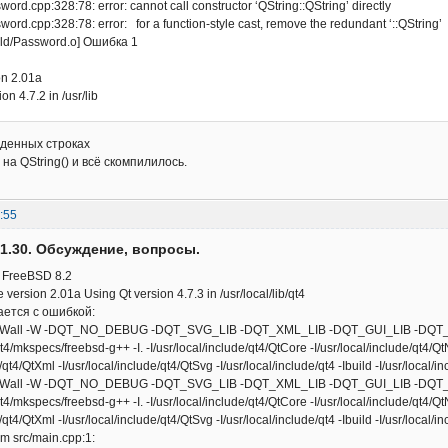
word.cpp:328:78: error: cannot call constructor ‘QString::QString’ directly
sword.cpp:328:78: error: for a function-style cast, remove the redundant ‘::QString’
uild/Password.o] Ошибка 1
n 2.01a
on 4.7.2 in /usr/lib
еденных строках
) на QString() и всё скомпилилось.
:55
v.1.30. Обсуждение, вопросы.
 FreeBSD 8.2
version 2.01a Using Qt version 4.7.3 in /usr/local/lib/qt4
ется с ошибкой:
O2 -Wall -W -DQT_NO_DEBUG -DQT_SVG_LIB -DQT_XML_LIB -DQT_GUI_LIB -
qt4/mkspecs/freebsd-g++ -I. -I/usr/local/include/qt4/QtCore -I/usr/local/include/qt4/Qt
e/qt4/QtXml -I/usr/local/include/qt4/QtSvg -I/usr/local/include/qt4 -Ibuild -I/usr/local/
O2 -Wall -W -DQT_NO_DEBUG -DQT_SVG_LIB -DQT_XML_LIB -DQT_GUI_LIB -
qt4/mkspecs/freebsd-g++ -I. -I/usr/local/include/qt4/QtCore -I/usr/local/include/qt4/Qt
e/qt4/QtXml -I/usr/local/include/qt4/QtSvg -I/usr/local/include/qt4 -Ibuild -I/usr/local/
rom src/main.cpp:1: