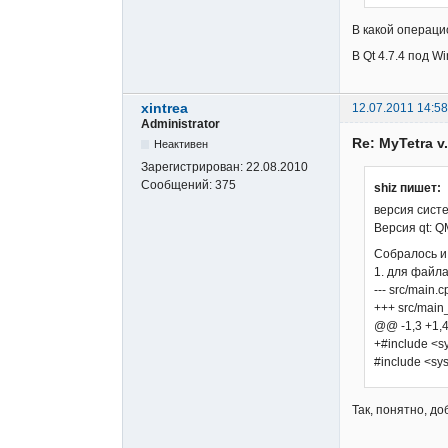
В какой операци
В Qt 4.7.4 под 
xintrea
12.07.2011 14:58
Administrator
Re: MyTetra 
Неактивен
Зарегистрирован:
22.08.2010
Сообщений:
375
shiz пишет:
версия сист
Версия qt: QM
Собралось и
1. для файла
--- src/mai
+++ src/mai
@@ -1,3 +1
+#include <s
#include <sys
Так, понятно, до