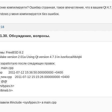
онке компилируете? Ошибка странная, такое впечатление, что в вашем Qt 4.7
Windows у меня компилируется без ошибок.
:18
v.1.30. Обсуждение, вопросы.
емы: FreeBSD 8.2
ake version 2.01a Using Qt version 4.7.3 in /usr/local/lib/qt4
 заработало после следующих правок:
 main.cpp
n.cpp 2011-07-12 15:36:50.000000000 +0400
n_new.cpp 2011-07-12 15:15:26.000000000 +0400
,4 @@
ys/types.h>
/timeb.h>
бавили #include <sys/types.h> в main.cpp