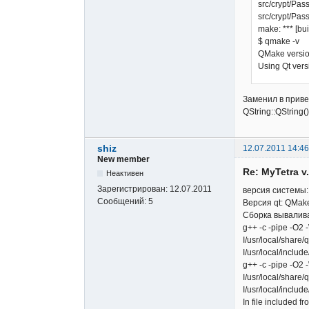
src/crypt/Pass
src/crypt/Pas
make: *** [b
$ qmake -v
QMake versio
Using Qt versi
Заменил в прив
QString::QString(
shiz
12.07.2011 14:46
New member
Re: MyTetra 
Неактивен
Зарегистрирован:
12.07.2011
версия системы:
Сообщений:
5
Версия qt: QMake 
Сборка вывалива
g++ -c -pipe -
I/usr/local/share/
I/usr/local/includ
g++ -c -pipe -
I/usr/local/share/
I/usr/local/includ
In file included f