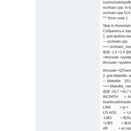
/usr/include/sys/t
src/main.cpp: In fu
src/main.cpp:514:
*** Error code 1
Stop in /home/ale
Собралось и зар
1. для файла ma
--- src/main.cp
+++ src/main_ne
@@ -1,3 +1,4 @
+#include <sys/t
#include <sys/ti
#include <QTrans
2. для Makefile,
--- Makefile 20
+++ Makefile_n
@@ -16,7 +16,7
INCPATH = -I/usr/
I/usr/local/include
LINK = g++
LFLAGS = -L/usr/l
-LIBS = $(SUBLIBS)
+LIBS = $(SUBLIBS
AR = ar cqs