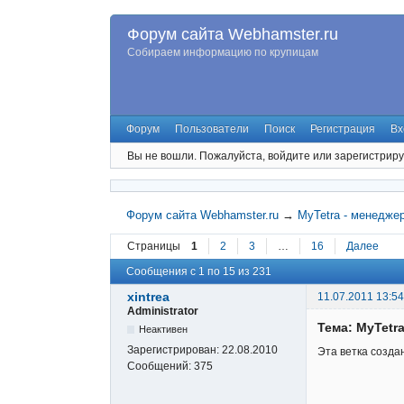
Форум сайта Webhamster.ru
Собираем информацию по крупицам
Форум
Пользователи
Поиск
Регистрация
Вх
Вы не вошли.
Пожалуйста, войдите или зарегистриру
Форум сайта Webhamster.ru
→
MyTetra - менедже
Страницы
1
2
3
…
16
Далее
Сообщения с 1 по 15 из 231
xintrea
11.07.2011 13:54
Administrator
Тема: MyTetr
Неактивен
Зарегистрирован:
22.08.2010
Эта ветка создан
Сообщений:
375