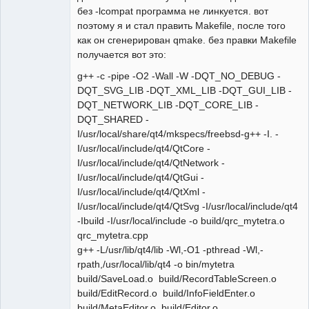
без -lcompat программа не линкуется. вот
поэтому я и стал править Makefile, после того
как он сгенерирован qmake. без правки Makefile
получается вот это:
g++ -c -pipe -O2 -Wall -W -DQT_NO_DEBUG -
DQT_SVG_LIB -DQT_XML_LIB -DQT_GUI_LIB -
DQT_NETWORK_LIB -DQT_CORE_LIB -
DQT_SHARED -
I/usr/local/share/qt4/mkspecs/freebsd-g++ -I. -
I/usr/local/include/qt4/QtCore -
I/usr/local/include/qt4/QtNetwork -
I/usr/local/include/qt4/QtGui -
I/usr/local/include/qt4/QtXml -
I/usr/local/include/qt4/QtSvg -I/usr/local/include/qt4
-Ibuild -I/usr/local/include -o build/qrc_mytetra.o
qrc_mytetra.cpp
g++ -L/usr/lib/qt4/lib -Wl,-O1 -pthread -Wl,-
rpath,/usr/local/lib/qt4 -o bin/mytetra
build/SaveLoad.o build/RecordTableScreen.o
build/EditRecord.o build/InfoFieldEnter.o
build/MetaEditor.o build/Editor.o