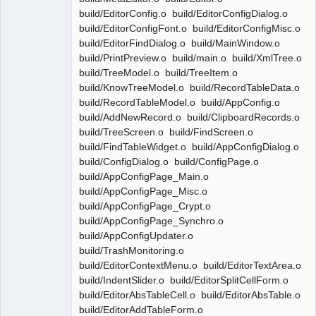
build/EditorConfig.o build/EditorConfigDialog.o
build/EditorConfigFont.o build/EditorConfigMisc.o
build/EditorFindDialog.o build/MainWindow.o
build/PrintPreview.o build/main.o build/XmlTree.o
build/TreeModel.o build/TreeItem.o
build/KnowTreeModel.o build/RecordTableData.o
build/RecordTableModel.o build/AppConfig.o
build/AddNewRecord.o build/ClipboardRecords.o
build/TreeScreen.o build/FindScreen.o
build/FindTableWidget.o build/AppConfigDialog.o
build/ConfigDialog.o build/ConfigPage.o
build/AppConfigPage_Main.o
build/AppConfigPage_Misc.o
build/AppConfigPage_Crypt.o
build/AppConfigPage_Synchro.o
build/AppConfigUpdater.o
build/TrashMonitoring.o
build/EditorContextMenu.o build/EditorTextArea.o
build/IndentSlider.o build/EditorSplitCellForm.o
build/EditorAbsTableCell.o build/EditorAbsTable.o
build/EditorAddTableForm.o