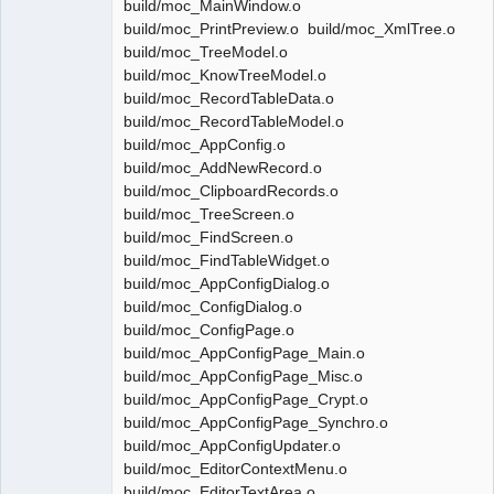
build/moc_MainWindow.o
build/moc_PrintPreview.o build/moc_XmlTree.o
build/moc_TreeModel.o
build/moc_KnowTreeModel.o
build/moc_RecordTableData.o
build/moc_RecordTableModel.o
build/moc_AppConfig.o
build/moc_AddNewRecord.o
build/moc_ClipboardRecords.o
build/moc_TreeScreen.o
build/moc_FindScreen.o
build/moc_FindTableWidget.o
build/moc_AppConfigDialog.o
build/moc_ConfigDialog.o
build/moc_ConfigPage.o
build/moc_AppConfigPage_Main.o
build/moc_AppConfigPage_Misc.o
build/moc_AppConfigPage_Crypt.o
build/moc_AppConfigPage_Synchro.o
build/moc_AppConfigUpdater.o
build/moc_EditorContextMenu.o
build/moc_EditorTextArea.o