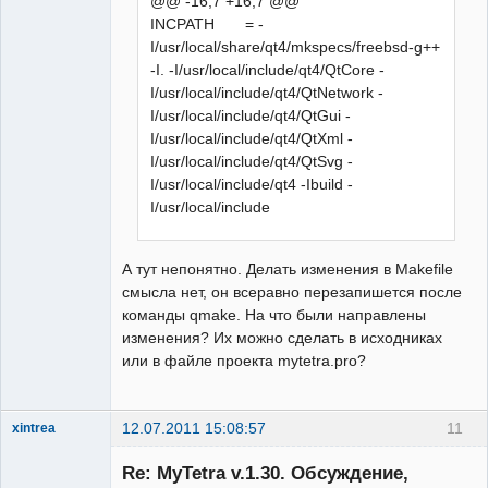
@@ -16,7 +16,7 @@
INCPATH = -
I/usr/local/share/qt4/mkspecs/freebsd-g++
-I. -I/usr/local/include/qt4/QtCore -
I/usr/local/include/qt4/QtNetwork -
I/usr/local/include/qt4/QtGui -
I/usr/local/include/qt4/QtXml -
I/usr/local/include/qt4/QtSvg -
I/usr/local/include/qt4 -Ibuild -
I/usr/local/include
А тут непонятно. Делать изменения в Makefile
смысла нет, он всеравно перезапишется после
команды qmake. На что были направлены
изменения? Их можно сделать в исходниках
или в файле проекта mytetra.pro?
12.07.2011 15:08:57
11
xintrea
Administrator
Re: MyTetra v.1.30. Обсуждение,
Неактивен