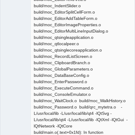
build/moc_IndentSlider.o
build/moc_EditorSplitCellForm.o
build/moc_EditorAddTableForm.o
build/moc_EditorImageProperties.o
build/moc_EditorMultiLineInputDialog.o
build/moc_qtsingleapplication.o
build/moc_qtlocalpeer.o
build/moc_qtsinglecoreapplication.o
build/moc_RecordListScreen.o
build/moc_ClipboardBranch.o
build/moc_GlobalParameters.o
build/moc_DataBaseConfig.o
build/moc_EnterPassword.o
build/moc_ExecuteCommand.o
build/moc_ConsoleEmulator.o
build/moc_WaitClock.o build/moc_WalkHistory.o
build/moc_Password.o build/qrc_mytetra.o -
L/usr/local/lib -L/usr/local/lib/qt4 -lQtSvg -
L/usr/local/lib/qt4 -L/usr/local/lib -lQtXml -lQtGui -
lQtNetwork -lQtCore
build/main.o(.text+0x1fd): In function