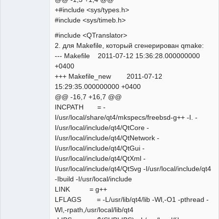
+#include <sys/types.h>
#include <sys/timeb.h>
#include <QTranslator>
2. для Makefile, который сгенерирован qmake:
--- Makefile 2011-07-12 15:36:28.000000000
+0400
+++ Makefile_new 2011-07-12
15:29:35.000000000 +0400
@@ -16,7 +16,7 @@
INCPATH = -
I/usr/local/share/qt4/mkspecs/freebsd-g++ -I. -
I/usr/local/include/qt4/QtCore -
I/usr/local/include/qt4/QtNetwork -
I/usr/local/include/qt4/QtGui -
I/usr/local/include/qt4/QtXml -
I/usr/local/include/qt4/QtSvg -I/usr/local/include/qt4
-Ibuild -I/usr/local/include
LINK = g++
LFLAGS = -L/usr/lib/qt4/lib -Wl,-O1 -pthread -
Wl,-rpath,/usr/local/lib/qt4