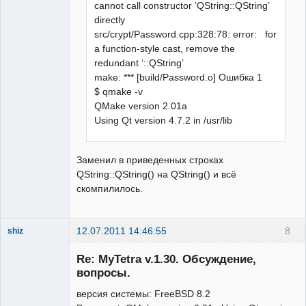
cannot call constructor ‘QString::QString’
directly
src/crypt/Password.cpp:328:78: error: for
a function-style cast, remove the
redundant ‘::QString’
make: *** [build/Password.o] Ошибка 1
$ qmake -v
QMake version 2.01a
Using Qt version 4.7.2 in /usr/lib
Заменил в приведенных строках
QString::QString() на QString() и всё
скомпилилось.
12.07.2011 14:46:55
8
shiz
New member
Re: MyTetra v.1.30. Обсуждение,
Неактивен
вопросы.
версия системы: FreeBSD 8.2