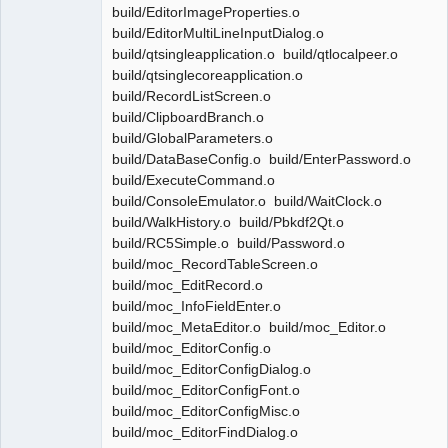
build/EditorImageProperties.o
build/EditorMultiLineInputDialog.o
build/qtsingleapplication.o build/qtlocalpeer.o
build/qtsinglecoreapplication.o
build/RecordListScreen.o
build/ClipboardBranch.o
build/GlobalParameters.o
build/DataBaseConfig.o build/EnterPassword.o
build/ExecuteCommand.o
build/ConsoleEmulator.o build/WaitClock.o
build/WalkHistory.o build/Pbkdf2Qt.o
build/RC5Simple.o build/Password.o
build/moc_RecordTableScreen.o
build/moc_EditRecord.o
build/moc_InfoFieldEnter.o
build/moc_MetaEditor.o build/moc_Editor.o
build/moc_EditorConfig.o
build/moc_EditorConfigDialog.o
build/moc_EditorConfigFont.o
build/moc_EditorConfigMisc.o
build/moc_EditorFindDialog.o