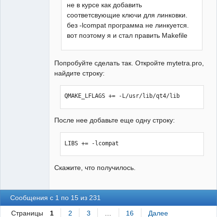
не в курсе как добавить
соответсвующие ключи для линковки.
без -lcompat программа не линкуется.
вот поэтому я и стал править Makefile
Попробуйте сделать так. Откройте mytetra.pro,
найдите строку:
QMAKE_LFLAGS += -L/usr/lib/qt4/lib
После нее добавьте еще одну строку:
LIBS += -lcompat
Скажите, что получилось.
Сообщения с 1 по 15 из 231
Страницы
1
2
3
…
16
Далее