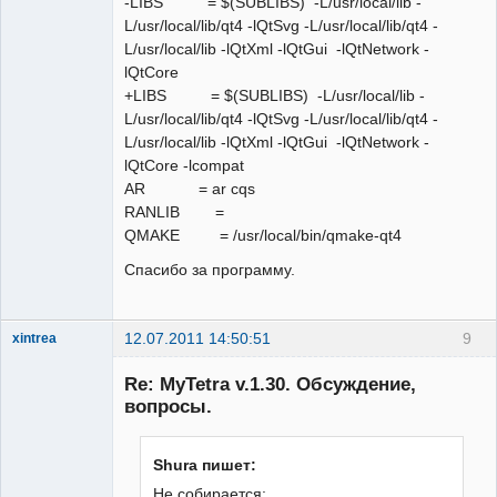
-LIBS = $(SUBLIBS) -L/usr/local/lib -
L/usr/local/lib/qt4 -lQtSvg -L/usr/local/lib/qt4 -
L/usr/local/lib -lQtXml -lQtGui -lQtNetwork -
lQtCore
+LIBS = $(SUBLIBS) -L/usr/local/lib -
L/usr/local/lib/qt4 -lQtSvg -L/usr/local/lib/qt4 -
L/usr/local/lib -lQtXml -lQtGui -lQtNetwork -
lQtCore -lcompat
AR = ar cqs
RANLIB =
QMAKE = /usr/local/bin/qmake-qt4
Спасибо за программу.
12.07.2011 14:50:51
9
xintrea
Administrator
Re: MyTetra v.1.30. Обсуждение,
Неактивен
вопросы.
Shura пишет:
Не собирается: