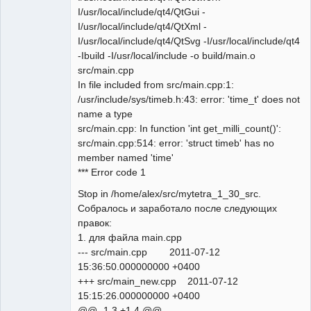
I/usr/local/include/qt4/QtGui -
I/usr/local/include/qt4/QtXml -
I/usr/local/include/qt4/QtSvg -I/usr/local/include/qt4
-Ibuild -I/usr/local/include -o build/main.o
src/main.cpp
In file included from src/main.cpp:1:
/usr/include/sys/timeb.h:43: error: 'time_t' does not
name a type
src/main.cpp: In function 'int get_milli_count()':
src/main.cpp:514: error: 'struct timeb' has no
member named 'time'
*** Error code 1
Stop in /home/alex/src/mytetra_1_30_src.
Собралось и заработало после следующих
правок:
1. для файла main.cpp
--- src/main.cpp 2011-07-12
15:36:50.000000000 +0400
+++ src/main_new.cpp 2011-07-12
15:15:26.000000000 +0400
@@ -1,3 +1,4 @@