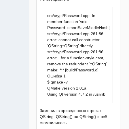
src/crypt/Password.cpp: In
member function ‘void
Password::smartSaveMiddleHash(QString)’:
src/crypt/Password.cpp:261:86:
error: cannot call constructor
‘QString::QString’ directly
src/crypt/Password.cpp:261:86:
error: for a function-style cast,
remove the redundant ‘::QString’
make: *** [build/Password.o]
Ошибка 1
$ qmake -v
QMake version 2.01a
Using Qt version 4.7.2 in /usr/lib
Заменил в приведенных строках
QString::QString() на QString() и всё
скомпилилось.