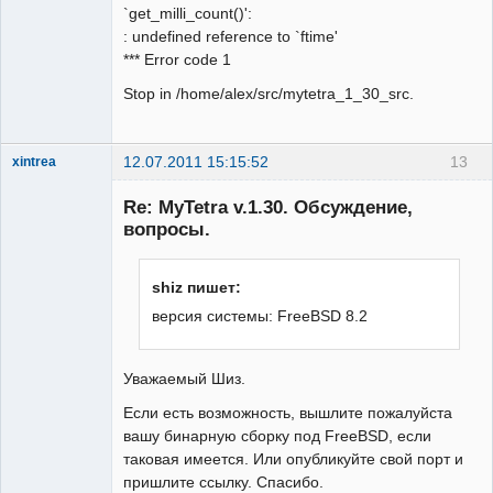
`get_milli_count()':
: undefined reference to `ftime'
*** Error code 1
Stop in /home/alex/src/mytetra_1_30_src.
12.07.2011 15:15:52
13
xintrea
Administrator
Re: MyTetra v.1.30. Обсуждение,
Неактивен
вопросы.
shiz пишет:
версия системы: FreeBSD 8.2
Уважаемый Шиз.
Если есть возможность, вышлите пожалуйста
вашу бинарную сборку под FreeBSD, если
таковая имеется. Или опубликуйте свой порт и
пришлите ссылку. Спасибо.