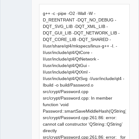
g++ -c -pipe -O2 -Wall -W -
D_REENTRANT -DQT_NO_DEBUG -
DQT_SVG_LIB -DQT_XML_LIB -
DQT_GUI_LIB -DQT_NETWORK_LIB -
DQT_CORE_LIB -DQT_SHARED -
I/usr/share/qt4/mkspecs/linux-g++ -I. -
I/usr/include/qt4/QtCore -
I/usr/include/qt4/QtNetwork -
I/usr/include/qt4/QtGui -
I/usr/include/qt4/QtXml -
I/usr/include/qt4/QtSvg -I/usr/include/qt4 -
Ibuild -o build/Password.o
src/crypt/Password.cpp
src/crypt/Password.cpp: In member
function ‘void
Password::smartSaveMiddleHash(QString)’:
src/crypt/Password.cpp:261:86: error:
cannot call constructor ‘QString::QString’
directly
src/crypt/Password.cpp:261:86: error: for