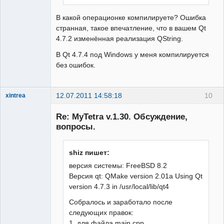
В какой операционке компилируете? Ошибка
странная, такое впечатление, что в вашем Qt
4.7.2 изменённая реализация QString.
В Qt 4.7.4 под Windows у меня компилируется
без ошибок.
12.07.2011 14:58:18
10
xintrea
Administrator
Re: MyTetra v.1.30. Обсуждение,
Неактивен
вопросы.
shiz пишет:
версия системы: FreeBSD 8.2
Версия qt: QMake version 2.01a Using Qt
version 4.7.3 in /usr/local/lib/qt4
Собралось и заработало после
следующих правок:
1. для файла main.cpp