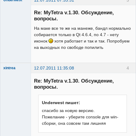
12.07.2011 07:33:31
3
Underwest
Member
Re: MyTetra v.1.30. Обсуждение,
Неактивен
вопросы.
На маке все те же на манеже, бандл нормально
собирается только в Qt 4.6.4, по 4.7 - нету
иконок
хотя работает и так и так. Попробуем
на выходных по свободе попилить
12.07.2011 11:35:08
4
xintrea
Administrator
Re: MyTetra v.1.30. Обсуждение,
Неактивен
вопросы.
Underwest пишет:
спасибо за новую версию.
Пожелание - уберите console для win-
сборки, она совсем там лишняя