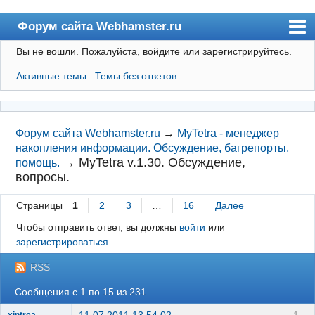
Форум сайта Webhamster.ru
Вы не вошли.
Пожалуйста, войдите или зарегистрируйтесь.
Форум
Активные темы
Темы без ответов
Пользователи
Поиск
Регистрация
Форум сайта Webhamster.ru
→
MyTetra - менеджер
накопления информации. Обсуждение, багрепорты,
Вход
→
MyTetra v.1.30. Обсуждение,
помощь.
вопросы.
Webhamster.ru
Страницы
1
2
3
…
16
Далее
Чтобы отправить ответ, вы должны
войти
или
зарегистрироваться
RSS
Сообщения с 1 по 15 из 231
11.07.2011 13:54:02
1
xintrea