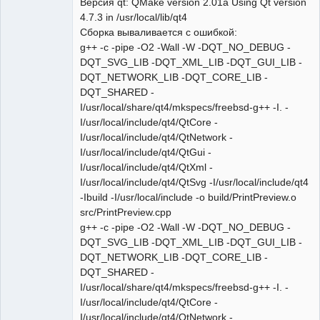
Версия qt: QMake version 2.01a Using Qt version
4.7.3 in /usr/local/lib/qt4
Сборка вываливается с ошибкой:
g++ -c -pipe -O2 -Wall -W -DQT_NO_DEBUG -
DQT_SVG_LIB -DQT_XML_LIB -DQT_GUI_LIB -
DQT_NETWORK_LIB -DQT_CORE_LIB -
DQT_SHARED -
I/usr/local/share/qt4/mkspecs/freebsd-g++ -I. -
I/usr/local/include/qt4/QtCore -
I/usr/local/include/qt4/QtNetwork -
I/usr/local/include/qt4/QtGui -
I/usr/local/include/qt4/QtXml -
I/usr/local/include/qt4/QtSvg -I/usr/local/include/qt4
-Ibuild -I/usr/local/include -o build/PrintPreview.o
src/PrintPreview.cpp
g++ -c -pipe -O2 -Wall -W -DQT_NO_DEBUG -
DQT_SVG_LIB -DQT_XML_LIB -DQT_GUI_LIB -
DQT_NETWORK_LIB -DQT_CORE_LIB -
DQT_SHARED -
I/usr/local/share/qt4/mkspecs/freebsd-g++ -I. -
I/usr/local/include/qt4/QtCore -
I/usr/local/include/qt4/QtNetwork -