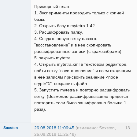
Примерный план.
1. Эксперименты проводить только с копией
базы.
2. Открыть базу в mytetra 1.42
3. Расшифровать папку.
4. Создать новую ветку назвать
"восстановление" и в нее скопировать
расшифрованные записи (с кракозябрами).
5. закрыть mytetra
4. Открыть mytetra.xml в текстовом редакторе,
найти ветку "восстановление" и всем входящим
в нее записям присвоить значение <node
crypt="
1
". сохранить файл.
5. Запустить mytetra и повторно расшифровать
ветку. (Возможно расшифровывание придется
повторить если было зашифровано больше 1
раза).
26.08.2018 11:06:45
(изменено: Soxsten,
13
Soxsten
26.08.2018 11:25:48)