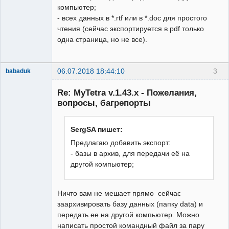
компьютер;
- всех данных в *.rtf или в *.doc для простого
чтения (сейчас экспортируется в pdf только
одна страница, но не все).
06.07.2018 18:44:10
3
babaduk
Member
Re: MyTetra v.1.43.x - Пожелания,
Неактивен
вопросы, багрепорты
SergSA пишет:
Предлагаю добавить экспорт:
- базы в архив, для передачи её на
другой компьютер;
Ничто вам не мешает прямо сейчас
заархивировать базу данных (папку data) и
передать ее на другой компьютер. Можно
написать простой командный файл за пару