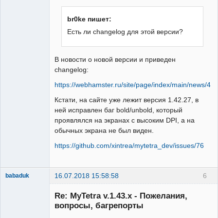
br0ke пишет:
Есть ли changelog для этой версии?
В новости о новой версии и приведен
changelog:
https://webhamster.ru/site/page/index/main/news/45
Кстати, на сайте уже лежит версия 1.42.27, в
ней исправлен баг bold/unbold, который
проявлялся на экранах с высоким DPI, а на
обычных экрана не был виден.
https://github.com/xintrea/mytetra_dev/issues/76
16.07.2018 15:58:58
6
babaduk
Member
Re: MyTetra v.1.43.x - Пожелания,
Неактивен
вопросы, багрепорты