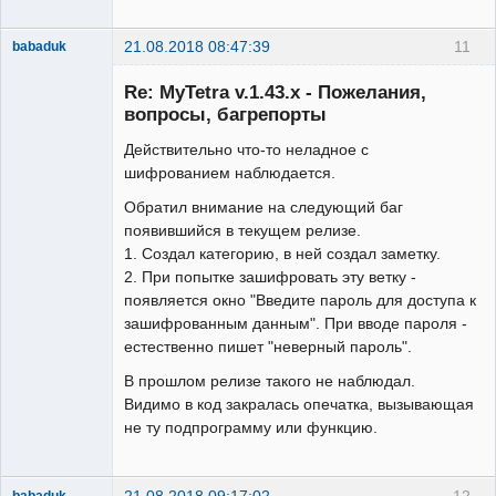
21.08.2018 08:47:39
11
babaduk
Member
Re: MyTetra v.1.43.x - Пожелания,
Неактивен
вопросы, багрепорты
Действительно что-то неладное с
шифрованием наблюдается.
Обратил внимание на следующий баг
появившийся в текущем релизе.
1. Создал категорию, в ней создал заметку.
2. При попытке зашифровать эту ветку -
появляется окно "Введите пароль для доступа к
зашифрованным данным". При вводе пароля -
естественно пишет "неверный пароль".
В прошлом релизе такого не наблюдал.
Видимо в код закралась опечатка, вызывающая
не ту подпрограмму или функцию.
21.08.2018 09:17:02
12
babaduk