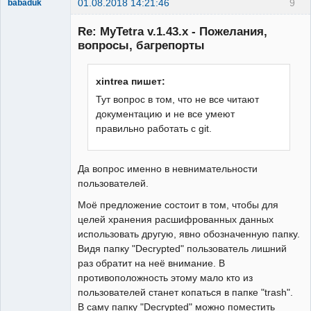
01.08.2018 14:21:46
9
babaduk
Member
Re: MyTetra v.1.43.x - Пожелания,
Неактивен
вопросы, багрепорты
xintrea пишет:
Тут вопрос в том, что не все читают
документацию и не все умеют
правильно работать с git.
Да вопрос именно в невнимательности
пользователей.
Моё предложение состоит в том, чтобы для
целей хранения расшифрованных данных
использовать другую, явно обозначенную папку.
Видя папку "Decrypted" пользователь лишний
раз обратит на неё внимание. В
противоположность этому мало кто из
пользователей станет копаться в папке "trash".
В саму папку "Decrypted" можно поместить