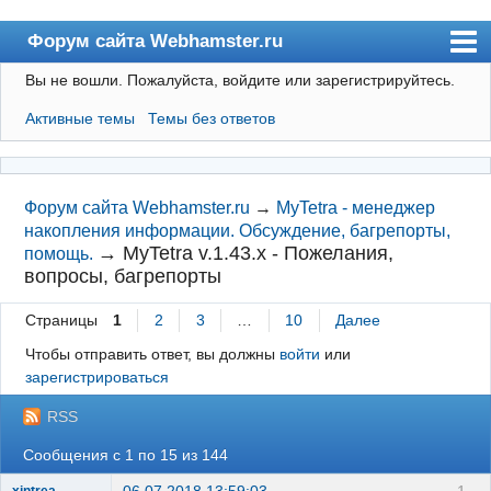
Форум сайта Webhamster.ru
Вы не вошли.
Пожалуйста, войдите или зарегистрируйтесь.
Форум
Активные темы
Темы без ответов
Пользователи
Поиск
Регистрация
Форум сайта Webhamster.ru
→
MyTetra - менеджер
накопления информации. Обсуждение, багрепорты,
Вход
→
MyTetra v.1.43.x - Пожелания,
помощь.
вопросы, багрепорты
Webhamster.ru
Страницы
1
2
3
…
10
Далее
Чтобы отправить ответ, вы должны
войти
или
зарегистрироваться
RSS
Сообщения с 1 по 15 из 144
06.07.2018 13:59:03
1
xintrea