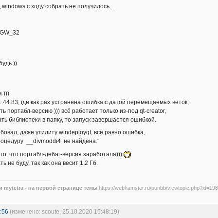
windows с ходу собрать не получилось...
nGW_32
удь ))
 )))
.44.83, где как раз устранена ошибка с датой перемещаемых веток,
ть портабл-версию ))) всё работает только из-под qt-creator,
ать библиотеки в папку, то запуск завершается ошибкой.
бовал, даже утилиту windeployqt, всё равно ошибка,
процедуру __divmoddi4 не найдена."
о, что портабл-дебаг-версия заработала)))
ь не буду, так как она весит 1.2 Гб.
 mytetra - на первой странице темы
https://webhamster.ru/punbb/viewtopic.php?id=198
:56
(изменено: scoute, 25.10.2020 15:48:19)