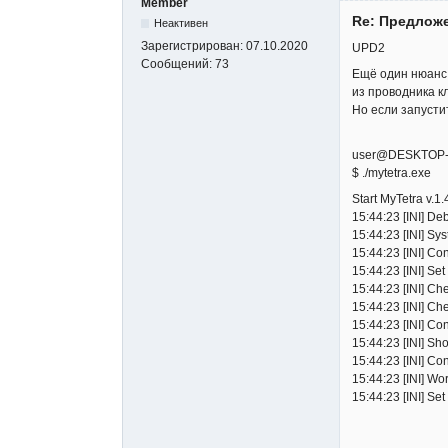
Member
Re: Предложе
Неактивен
Зарегистрирован:
07.10.2020
UPD2
Сообщений:
73
Ещё один нюанс.
из проводника к
Но если запустит
user@DESKTOP-
$ ./mytetra.exe
Start MyTetra v.1
15:44:23 [INI] D
15:44:23 [INI] S
15:44:23 [INI] C
15:44:23 [INI] Se
15:44:23 [INI] C
15:44:23 [INI] Ch
15:44:23 [INI] Co
15:44:23 [INI] Sho
15:44:23 [INI] C
15:44:23 [INI] W
15:44:23 [INI] S