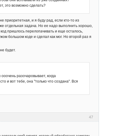
 чтобы они всплывали из уже созданных?
ет, это возможно сделать?
е приоритетная, и я буду рад, если кто-то из
оже отдельная задача. Но ее надо выполнить хорошо,
ь код пришлось перелопачивать и еще осталось,
жом большом коде и сделал как мог. Но второй раз я
не будет.
 ооочень разочаровывает, когда
о и вот тебе, она "только что создана". Вся
47
льзовательский скрипт, который обработает заметку.