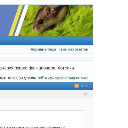
Активные темы
Темы без ответов
жения нового функционала. Хотелки.
вить ответ, вы должны
войти
или
зарегистрироваться
RSS
46