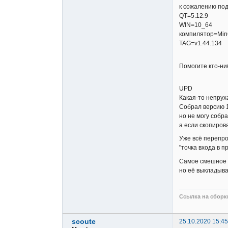
к сожалению под 
QT=5.12.9
WIN=10_64
компилятор=Mi
TAG=v1.44.134
Помогите кто-ниб
UPD
Какая-то непруха
Собрал версию 1
но не могу собра
а если скопиров
Уже всё перепро
"точка входа в 
Самое смешное т
но её выкладыват
Ссылка на сборки
scoute
25.10.2020 15:45