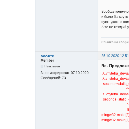
Вообще конечно,
и было бы круто
пусть даже с пом
А то не каждый у
Ссылка на сборки
scoute
25.10.2020 12:51
Member
Re: Предложе
Неактивен
Зарегистрирован:
07.10.2020
..\..\mytetra_dev\
Сообщений:
73
..\..\mytetra_dev\
seconds=static_ca
^~~
..\..\mytetra_dev\
seconds=static_ca
^~~
ftim
mingw32-make[2]: 
mingw32-make[2]: *