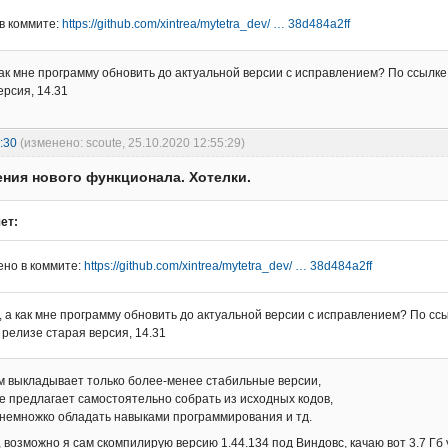
в коммите:
https://github.com/xintrea/mytetra_dev/ … 38d484a2ff
как мне программу обновить до актуальной версии с исправлением? По ссылке
ерсия, 14.31
:30
(изменено: scoute, 25.10.2020 12:55:29)
ния нового функционала. Хотелки.
ет:
но в коммите:
https://github.com/xintrea/mytetra_dev/ … 38d484a2ff
 а как мне программу обновить до актуальной версии с исправлением? По ссы
релизе старая версия, 14.31
м выкладывает только более-менее стабильные версии,
 предлагает самостоятельно собрать из исходных кодов,
 немножко обладать навыками программирования и тд.
 возможно я сам скомпилирую версию 1.44.134 под Виндовс, качаю вот 3.7 Гб