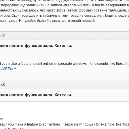
передавать ид записи или url записи или полный путь, а после завершения в
 веб-страниц оказалось, что часто встречается форматирование таблицами, 
ктора. Скриптом удалить табличные теги труда не составляет. Тащить такое 
кие нужды. Но удобно было бы делать это одной кнопкой.
:42
ния нового функционала. Хотелки.
if you make a feature to edit entries in separate windows - for example, like those 
m/a/MRExxMI
:45
ния нового функционала. Хотелки.
:
k!
reat if you make a feature to edit entries in separate windows - for example, like th