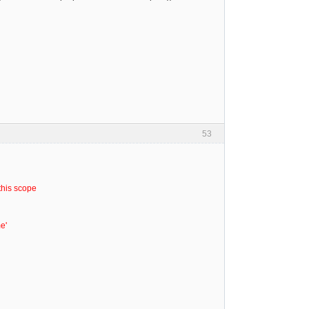
53
 this scope
e'