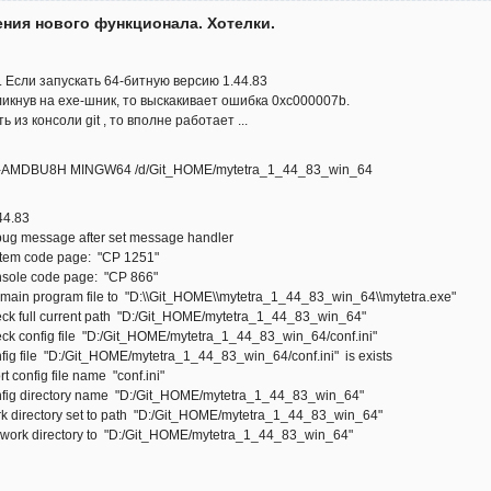
ния нового функционала. Хотелки.
 Если запускать 64-битную версию 1.44.83
ликнув на exe-шник, то выскакивает ошибка 0xc000007b.
ь из консоли git , то вполне работает ...
AMDBU8H MINGW64 /d/Git_HOME/mytetra_1_44_83_win_64
.44.83
ebug message after set message handler
ystem code page: "CP 1251"
onsole code page: "CP 866"
t main program file to "D:\\Git_HOME\\mytetra_1_44_83_win_64\\mytetra.exe"
heck full current path "D:/Git_HOME/mytetra_1_44_83_win_64"
eck config file "D:/Git_HOME/mytetra_1_44_83_win_64/conf.ini"
nfig file "D:/Git_HOME/mytetra_1_44_83_win_64/conf.ini" is exists
rt config file name "conf.ini"
onfig directory name "D:/Git_HOME/mytetra_1_44_83_win_64"
ork directory set to path "D:/Git_HOME/mytetra_1_44_83_win_64"
et work directory to "D:/Git_HOME/mytetra_1_44_83_win_64"