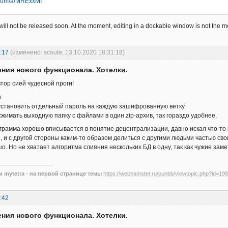
r.com/a/MRExxMI
 will not be released soon. At the moment, editing in a dockable window is not the m
:17
(изменено: scoute, 13.10.2020 18:31:18)
ния нового функционала. Хотелки.
втор сией чудесной проги!
:
установить отдельный пароль на каждую зашифрованную ветку.
сжимать выходную папку с файлами в один zip-архив, так гораздо удобнее.
грамма хорошо вписывается в понятие децентрализации, давно искал что-то
 и с другой стороны каким-то образом делиться с другими людьми частью свои
шо. Но не хватает алгоритма слияния нескольких БД в одну, так как чужие за
 mytetra - на первой странице темы
https://webhamster.ru/punbb/viewtopic.php?id=198
:42
ния нового функционала. Хотелки.