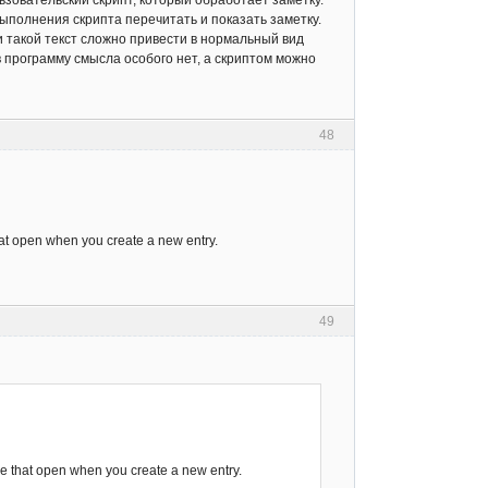
ыполнения скрипта перечитать и показать заметку.
и такой текст сложно привести в нормальный вид
в программу смысла особого нет, а скриптом можно
48
that open when you create a new entry.
49
ose that open when you create a new entry.