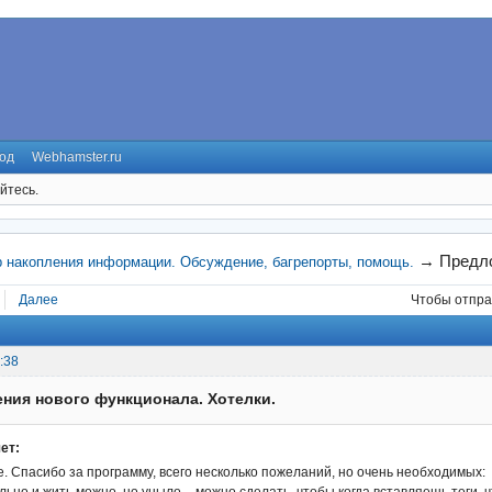
од
Webhamster.ru
йтесь.
→
Предло
р накопления информации. Обсуждение, багрепорты, помощь.
Далее
Чтобы отпра
:38
ния нового функционала. Хотелки.
ет:
. Спасибо за программу, всего несколько пожеланий, но очень необходимых: