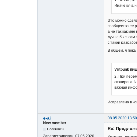
1. Не смерте
Иначе куча н
Это можно сдела
сообщества ее р
а не так как мн
лучше бы я сам 
с такой разработ
В общем, я пока
Virtpunk пиш
2. При пере
скопировал\с
важная инфо
Исправлено в к
e-ai
08.05.2020 13:50
New member
Re: Предложе
Неактивен
Зарегистрирован:
07.05.2020
Хотелка - хотел