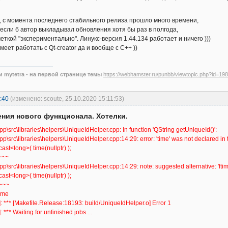
 с момента последнего стабильного релиза прошло много времени,
 если б автор выкладывал обновления хотя бы раз в полгода,
еткой "экспериментально". Линукс-версия 1.44.134 работает и ничего )))
меет работать с Qt-creator да и вообще с С++ ))
 mytetra - на первой странице темы
https://webhamster.ru/punbb/viewtopic.php?id=198
:40
(изменено: scoute, 25.10.2020 15:11:53)
ния нового функционала. Хотелки.
app\src\libraries\helpers\UniqueIdHelper.cpp: In function 'QString getUniqueId()':
app\src\libraries\helpers\UniqueIdHelper.cpp:14:29: error: 'time' was not declared in
st<long>( time(nullptr) );
~
app\src\libraries\helpers\UniqueIdHelper.cpp:14:29: note: suggested alternative: 'ftim
st<long>( time(nullptr) );
~
e
*** [Makefile.Release:18193: build/UniqueIdHelper.o] Error 1
** Waiting for unfinished jobs....