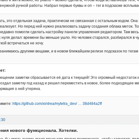
льно и жить можно, но уныло – можно сделать, чтобы когда вставляешь теги,
енужной ручной работы. Набрал первые буквы и оп – тег в подсказке всплыва
ть, это отдельная задача, практически не связанная с остальным кодом. Она н
еализует. Но перед ней нужно реализовать задачу создания облака меток. Т
е недавно помогли сделать настройку панели управления редактором. Там вес
с нуля делал: времени бы меньше ушло. Но человек старался, разбирался в чу
кой встречаться не хочу.
 занимаюсь другими вещами, и в новом ближайшем релизе подсказок по тегам 
ет:
мещении заметки сбрасывается её дата к текущей! Это огромный недостаток и
оздал заметку год назад и решил переместить в новое, более подходящее мест
рмация о ней утеряна.
оммите:
https://github.com/xintrea/mytetra_dev/ … 38d484a2ff
:30
ния нового функционала. Хотелки.
ось бы иметь кнопку, пункт меню или другую возможность, чтобы запустить по