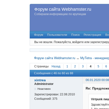
Форум сайта Webhamster.ru
Собираем информацию по крупицам
Форум
Пользователи
Поиск
Регистрация
Вх
Вы не вошли.
Пожалуйста, войдите или зарегистриру
Форум сайта Webhamster.ru
→
MyTetra - менедже
Страницы
Назад
1
2
3
4
5
6
Сообщения с 46 по 60 из 88
xintrea
06.01.2020 00:08
Administrator
Re: Предложе
Неактивен
Зарегистрирован:
22.08.2010
Сообщений:
375
Virtpunk пиш
Здравствуйте