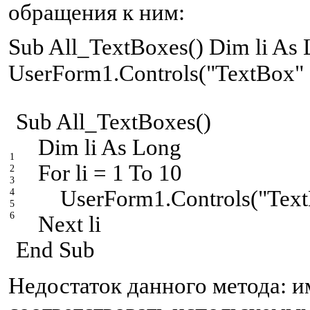
обращения к ним:
S
ub All_TextBoxes() Dim li As L
UserForm1.Controls("TextBox" & 
S
ub All_TextBoxes()
Dim li As Long
1
For li = 1 To 10
2
3
UserForm1.Controls("TextBox
4
5
6
Next li
E
nd Sub
Недостаток данного метода: и