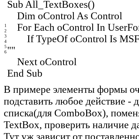
S
ub All_TextBoxes()
Dim oControl As Control
For Each oControl In UserFo
1
2
If TypeOf oControl Is MSFo
3
4
5
""
6
Next oControl
E
nd Sub
В примере элементы формы оч
подставить любое действие - 
списка(для ComboBox), помен
TextBox, проверить наличие д
Тут уж зависит от поставленн