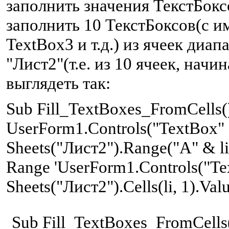
заполнить значения ТекстБокс
заполнить 10 ТекстБоксов(с и
TextBox3 и т.д.) из ячеек диа
"Лист2"(т.е. из 10 ячеек, начи
выглядеть так:
S
ub Fill_TextBoxes_FromCells()
UserForm1.Controls("TextBox" &
Sheets("Лист2").Range("A" & li
Range 'UserForm1.Controls("Tex
Sheets("Лист2").Cells(li, 1).Val
S
ub Fill_TextBoxes_FromCells