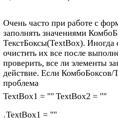
Очень часто при работе с фо
заполнять значениями Комбо
ТекстБоксы(TextBox). Иногда
очистить их все после выполн
проверить, все ли элементы з
действие. Если КомбоБоксов/Т
проблема
T
extBox1 = "" TextBox2 = ""
T
extBox1 = ""
1