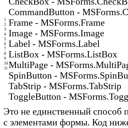
C
heckBox - MSForms.CheckB
C
ommandButton - MSForms.
1
F
rame - MSForms.Frame
2
3
I
mage - MSForms.Image
4
5
L
abel - MSForms.Label
6
7
L
istBox - MSForms.ListBox
8
9
M
ultiPage - MSForms.MultiPa
10
11
S
pinButton - MSForms.SpinBu
T
abStrip - MSForms.TabStrip
T
oggleButton - MSForms.Togg
Это не единственный способ 
с элементами формы. Код ниже