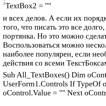
T
extBox2 = ""
2
и всех делов. А если их поря
того, что писать это все долго,
портянка. Но это можно сдела
Воспользоваться можно неско
наиболее популярен, если не
действия со всеми ТекстБокса
S
ub All_TextBoxes() Dim oContr
UserForm1.Controls If TypeOf 
oControl.Value = "" Next oCont