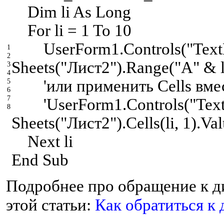
Dim li As Long
For li = 1 To 10
UserForm1.Controls("TextBo
1
2
Sheets("Лист2").Range("A" & l
3
4
'или применить Cells вме
5
6
7
'UserForm1.Controls("TextB
8
Sheets("Лист2").Cells(li, 1).Va
Next li
E
nd Sub
Подробнее про обращение к д
этой статьи:
Как обратиться к