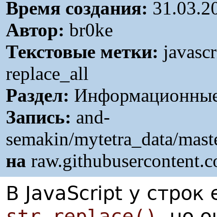
Время создания:
31.03.2
Автор:
br0ke
Текстовые метки:
javascri
replace_all
Раздел:
Информационные 
Запись:
and-
semakin/mytetra_data/mas
на
raw.githubusercontent.
В JavaScript у строк
str.replace()
, но 