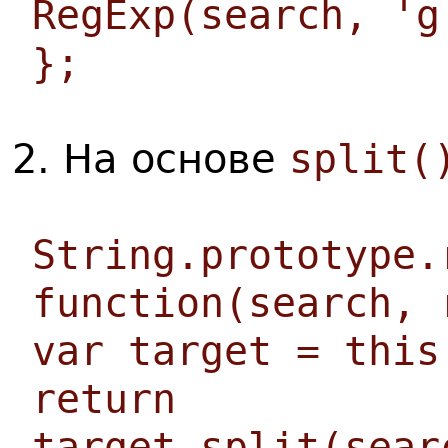
RegExp(search, 'g
};
2. На основе
split(
String.prototype.
function(search, 
var target = this
return
target.split(sear