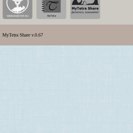
MyTetra Share v.0.67