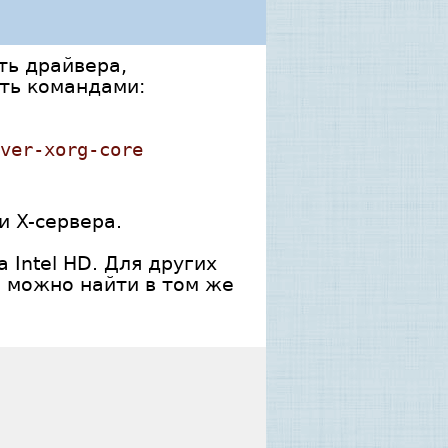
ть драйвера,
ать командами:
ver-xorg-core
и X-сервера.
Intel HD. Для других
о можно найти в том же