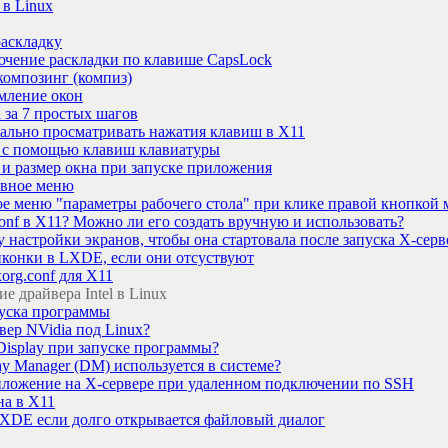
 в Linux
раскладку
ючение раскладки по клавише CapsLock
композинг (компиз)
мление окон
 за 7 простых шагов
ально просматривать нажатия клавиш в X11
 с помощью клавиш клавиатуры
и размер окна при запуске приложения
авное меню
ое меню "параметры рабочего стола" при клике правой кнопко
.conf в X11? Можно ли его создать вручную и использовать?
 настройки экранов, чтобы она стартовала после запуска X-серв
 иконки в LXDE, если они отсуствуют
rg.conf для X11
е драйвера Intel в Linux
пуска программы
вер NVidia под Linux?
isplay при запуске программы?
lay Manager (DM) используется в системе?
риложение на X-сервере при удаленном подключении по SSH
на в X11
XDE если долго открывается файловый диалог