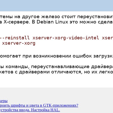
стемы на другое железо стоит переустанови
 X-сервере. В Debian Linux это можно сдел
--reinstall xserver-xorg-video-intel xser
 xserver-xorg
омогает при возникновении ошибок загрузк
ны команды, переустанавливающие драйвера 
етов с драйверами отличаются, но их легк
жеры
троить шрифты и цвета в GTK-приложениях?
 устройства ввода. Настройка HAL.