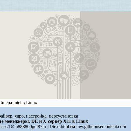
вера Intel в Linux
 драйвер, ядро, настройка, переустановка
е менеджеры, DE и X-сервер X11 в Linux
/base/1655888860gut87tu1l1/text.html
на
raw.githubusercontent.com