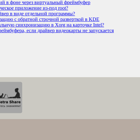
ий в фоне через виртуальный фреймбуфер
ческое приложение из-под root?
ейвер в виде отдельной программы?
зацию с обратной строчной разверткой в KDE
альную синхронизацию в Xorg на карточке Intel?
реймбуфера, если драйвер видеокарты не запускается