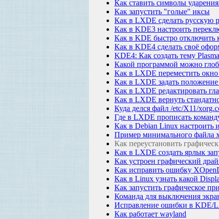
Как ставить символы ударения
Как запустить "голые" иксы
Как в LXDE сделать русскую 
Как в KDE3 настроить перекл
Как в KDE быстро отключить 
Как в KDE4 сделать своё офор
KDE4: Как создать тему Plasma
Какой программой можно глоб
Как в LXDE переместить окно
Как в LXDE задать положение 
Как в LXDE редактировать гл
Как в LXDE вернуть стандатн
Куда делся файл /etc/X11/xorg
Где в LXDE прописать команду
Как в Debian Linux настроить
Пример минимального файла xo
Как переустановить графически
Как в LXDE создать ярлык за
Как устроен графический драй
Как исправить ошибку XOpenD
Как в Linux узнать какой Disp
Как запустить графическое п
Команда для выключения экра
Исправление ошибки в KDE/L
Как работает wayland