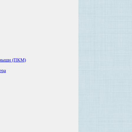
й мыши (ПКМ)
ера