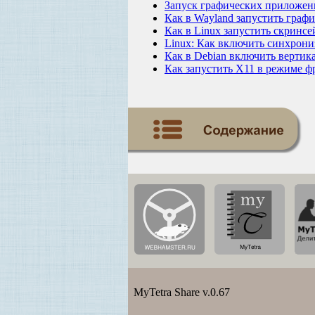
Запуск графических приложен
Как в Wayland запустить графи
Как в Linux запустить скринс
Linux: Как включить синхрони
Как в Debian включить вертик
Как запустить X11 в режиме ф
MyTetra Share v.0.67