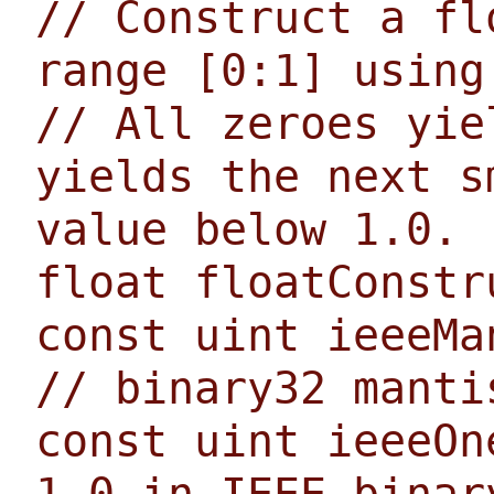
// Construct a fl
range [0:1] using
// All zeroes yie
yields the next s
value below 1.0.
float floatConstr
const uint ieeeMa
// binary32 manti
const uint ieeeOn