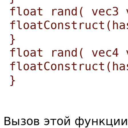
float rand( vec3 
floatConstruct(ha
}
float rand( vec4 
floatConstruct(ha
}
Вызов этой функции