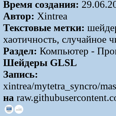
Время создания:
29.06.2
Автор:
Xintrea
Текстовые метки:
шейдер
хаотичность, случайное ч
Раздел:
Компьютер - Про
Шейдеры GLSL
Запись:
xintrea/mytetra_syncro/ma
на
raw.githubusercontent.