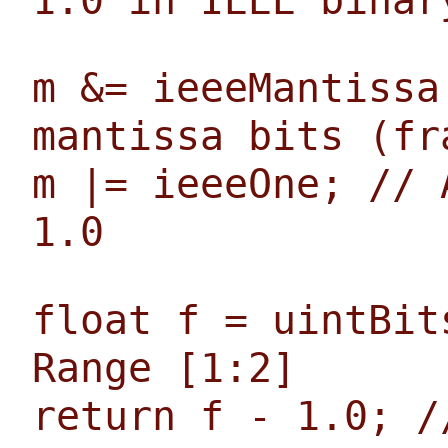
1.0 in IEEE binar
m &= ieeeMantissa
mantissa bits (fr
m |= ieeeOne; // 
1.0
float f = uintBit
Range [1:2]
return f - 1.0; /