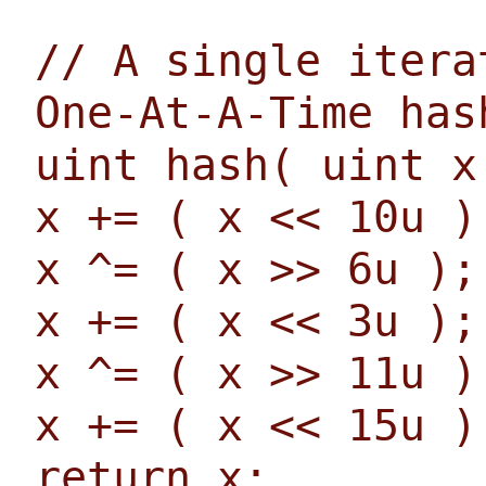
// A single itera
One-At-A-Time has
uint hash( uint x
x += ( x << 10u )
x ^= ( x >> 6u );
x += ( x << 3u );
x ^= ( x >> 11u )
x += ( x << 15u )
return x;