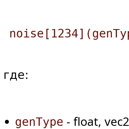
noise[1234](genTy
где:
- float, vec2
genType