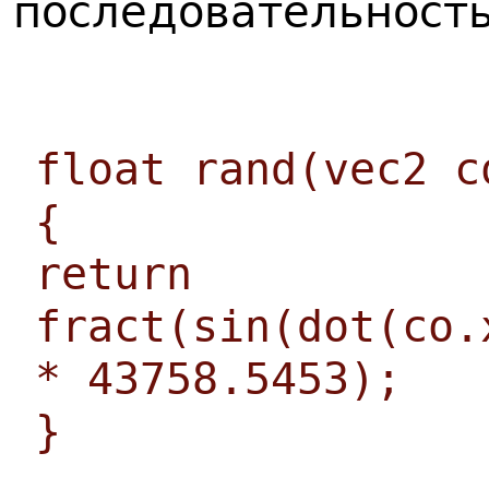
последовательность
float rand(vec2 c
{
return
fract(sin(dot(co.
* 43758.5453);
}