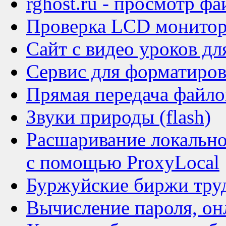
rghost.ru - просмотр фа
Проверка LCD монито
Сайт с видео уроков д
Сервис для форматирова
Прямая передача файлов
Звуки природы (flash)
Расшаривание локальног
с помощью ProxyLocal
Буржуйские биржи труда
Вычисление пароля, он