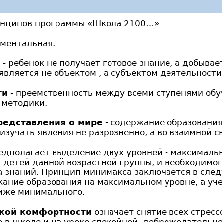
инципов программы «Школа 2100…»
иментальная.
и
- ребенок не получает готовое знание, а добывае
является не объектом , а субъектом деятельности
ти
- преемственность между всеми ступенями обу
 методики.
редставления о мире
- содержание образования
изучать явления не разрозненно, а во взаимной с
дполагает выделение двух уровней - максимальн
 детей данной возрастной группы, и необходимог
а знаний. Принцип минимакса заключается в сле
ание образования на максимальном уровне, а уче
ниже минимального.
ской комфортности
означает снятие всех стрес
е в школе и на уроке спокойной, доброжелательн