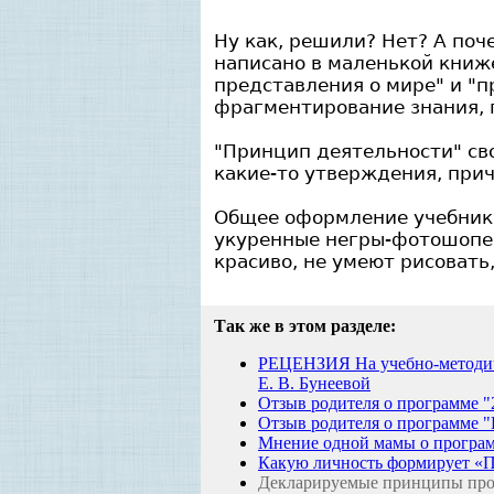
Ну как, решили? Нет? А поче
написано в маленькой книже
представления о мире" и "п
фрагментирование знания, 
"Принцип деятельности" сво
какие-то утверждения, при
Общее оформление учебнико
укуренные негры-фотошопер
красиво, не умеют рисовать
Так же в этом разделе:
РЕЦЕНЗИЯ На учебно-методичес
Е. В. Бунеевой
Отзыв родителя о программе "
Отзыв родителя о программе 
Мнение одной мамы о програ
Какую личность формирует «П
Декларируемые принципы про