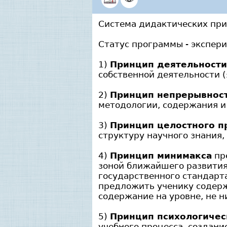
Система дидактических пр
Статус программы - экспер
1)
Принцип деятельност
собственной деятельности (
2)
Принцип непрерывнос
методологии, содержания и
3)
Принцип целостного п
структуру научного знания, 
4)
Принцип минимакса
пре
зоной ближайшего развития
государственного стандарт
предложить ученику содерж
содержание на уровне, не 
5)
Принцип психологиче
учебного процесса, создани