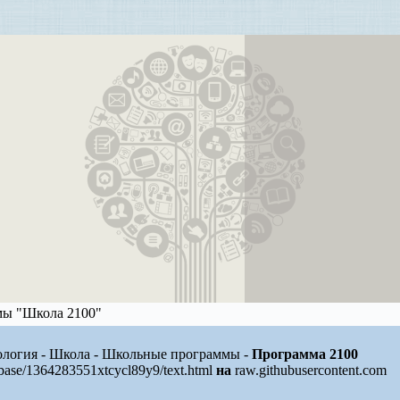
ы "Школа 2100"
ология - Школа - Школьные программы -
Программа 2100
/base/1364283551xtcycl89y9/text.html
на
raw.githubusercontent.com