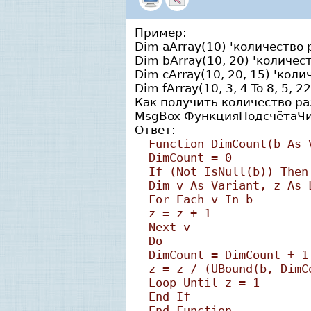
Пример:
Dim aArray(10) 'количество 
Dim bArray(10, 20) 'количес
Dim cArray(10, 20, 15) 'кол
Dim fArray(10, 3, 4 To 8, 5, 
Как получить количество р
MsgBox ФункцияПодсчётаЧис
Ответ:
Function DimCount(b As 
DimCount = 0
If (Not IsNull(b)) Then
Dim v As Variant, z As 
For Each v In b
z = z + 1
Next v
Do
DimCount = DimCount + 1
z = z / (UBound(b, DimC
Loop Until z = 1
End If
End Function