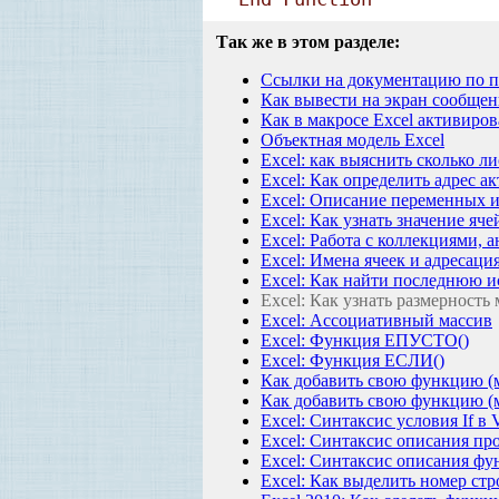
Так же в этом разделе:
Ссылки на документацию по п
Как вывести на экран сообщен
Как в макросе Excel активиро
Объектная модель Excel
Excel: как выяснить сколько ли
Excel: Как определить адрес а
Excel: Описание переменных 
Excel: Как узнать значение яче
Excel: Работа с коллекциями, 
Excel: Имена ячеек и адресаци
Excel: Как найти последнюю и
Excel: Как узнать размерность
Excel: Ассоциативный массив
Excel: Функция ЕПУСТО()
Excel: Функция ЕСЛИ()
Как добавить свою функцию (м
Как добавить свою функцию (м
Excel: Синтаксис условия If в V
Excel: Синтаксис описания пр
Excel: Синтаксис описания ф
Excel: Как выделить номер ст