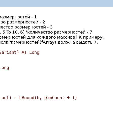
размерностей - 1
тво размерностей - 2
ичество размерностей - 3
22, 5 To 10, 6) 'количество размерностей - 7
азмерностей для каждого массива? К примеру,
лаРазмерностей(fArray) должна выдать 7.
Variant) As Long
Long
ount) - LBound(b, DimCount + 1)