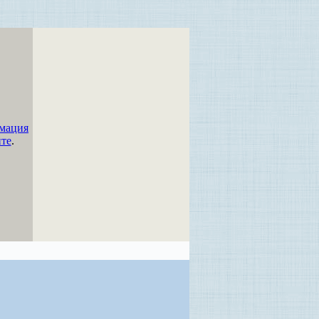
мация
йте
.