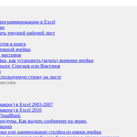
рограммированию в Excel
ие
вать текущий рабочий лист
стов в книге
ктивной ячейки
и массивов
йки, как установить (задать) значение ячейки
аналог Списков или Векторов
я
спользуемую строку на листе
 массива
акрос) в Excel 2003-2007
акрос) в Excel 2010
isualBasic
оцедуры. Как выдать сообщение на экран.
ункции
роки или наименование столбца из имени ячейки