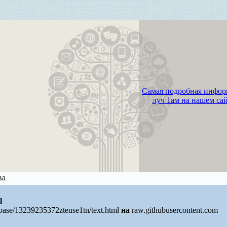
Самая подробная инфор
луч 1ам на нашем са
ва
l
/base/13239235372zteuse1tn/text.html
на
raw.githubusercontent.com