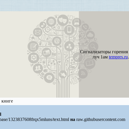
Сигнализаторы горения
луч 1ам
tempres.ru
.
в книге
l
/base/1323837608frqx5mluns/text.html
на
raw.githubusercontent.com