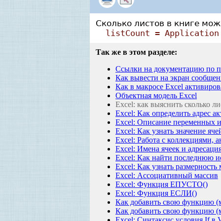
Сколько листов в книге мож
listCount = Application
Так же в этом разделе:
Ссылки на документацию по п
Как вывести на экран сообщен
Как в макросе Excel активиро
Объектная модель Excel
Excel: как выяснить сколько ли
Excel: Как определить адрес а
Excel: Описание переменных 
Excel: Как узнать значение яче
Excel: Работа с коллекциями, 
Excel: Имена ячеек и адресаци
Excel: Как найти последнюю и
Excel: Как узнать размерность
Excel: Ассоциативный массив
Excel: Функция ЕПУСТО()
Excel: Функция ЕСЛИ()
Как добавить свою функцию (м
Как добавить свою функцию (м
Excel: Синтаксис условия If в V