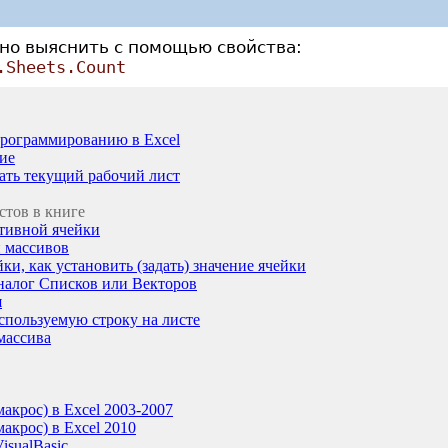
но выяснить с помощью свойства:
.Sheets.Count
рограммированию в Excel
ие
вать текущий рабочий лист
стов в книге
ктивной ячейки
и массивов
йки, как установить (задать) значение ячейки
аналог Списков или Векторов
я
спользуемую строку на листе
 массива
акрос) в Excel 2003-2007
акрос) в Excel 2010
isualBasic