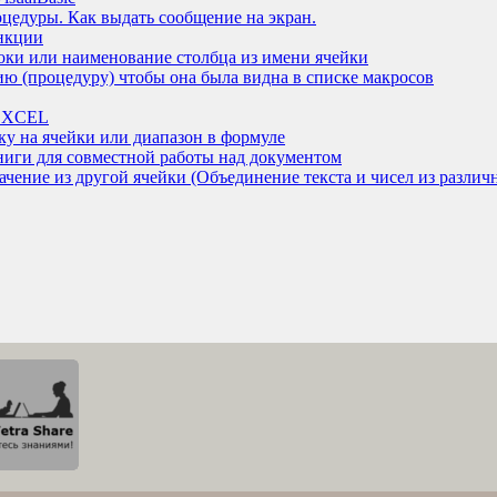
оцедуры. Как выдать сообщение на экран.
ункции
роки или наименование столбца из имени ячейки
ию (процедуру) чтобы она была видна в списке макросов
 EXCEL
ку на ячейки или диапазон в формуле
ниги для совместной работы над документом
начение из другой ячейки (Объединение текста и чисел из различ