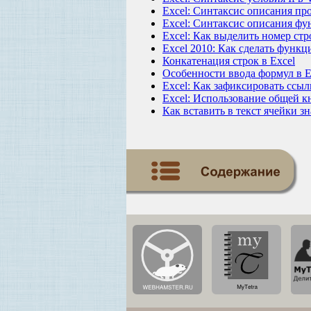
Excel: Синтаксис описания пр
Excel: Синтаксис описания ф
Excel: Как выделить номер ст
Excel 2010: Как сделать функц
Конкатенация строк в Excel
Особенности ввода формул в
Excel: Как зафиксировать ссыл
Excel: Использование общей к
Как вставить в текст ячейки з