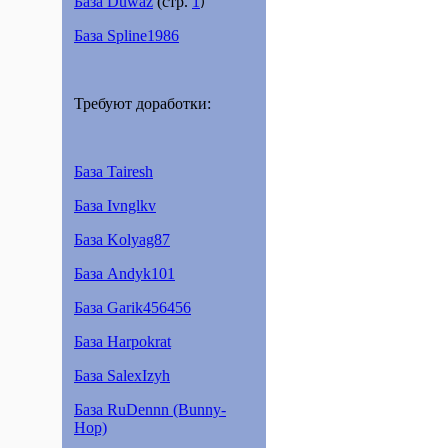
База Duwaz
(стр.
1
)
База Spline1986
Требуют доработки:
База Tairesh
База Ivnglkv
База Kolyag87
База Andyk101
База Garik456456
База Harpokrat
База SalexIzyh
База RuDennn (Bunny-
Hop)