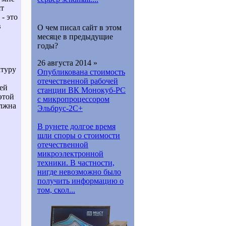
ят
- это
в
О чем писал сайт в этом
месяце в предыдущие
годы?
26 августа 2014 »
атуру
Опубликована стоимость
отечественной рабочей
ней
станции ВК Монокуб-PC
этой
с микропроцессором
олжна
Эльбрус-2С+
В рунете долгое время
шли споры о стоимости
отечественной
микроэлектронной
техники. В частности,
нигде невозможно было
получить информацию о
том, скол...