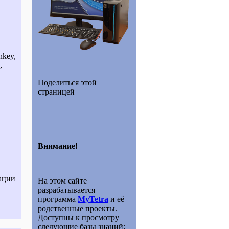
nkey,
,
Поделиться этой
страницей
Внимание!
ации
На этом сайте
разрабатывается
программа
MyTetra
и её
родственные проекты.
Доступны к просмотру
следующие базы знаний: