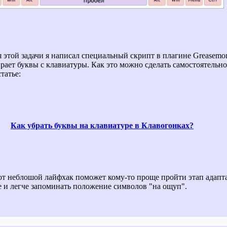
 этой задачи я написал специальный скрипт в плагине Greasemo
рает буквы с клавиатуры. Как это можно сделать самостоятельно
татье:
Как убрать буквы на клавиатуре в Клавогонках?
от неблошой лайфхак поможет кому-то проще пройти этап адапт
е и легче запоминать положение символов "на ощуп".