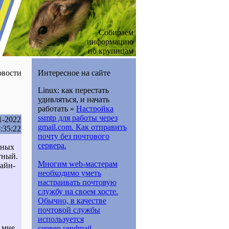
Собираем
информацию
по крупицам
вости
Интересное на сайте
Linux: как перестать
удивляться, и начать
работать »
Настройка
ssmtp для работы через
1-2022
gmail.com. Как отправить
:35:22
почту без почтового
сервера.
рных
тный.
Многим web-мастерам
айн-
необходимо уметь
настраивать почтовую
службу на своем хосте.
Обычно, в качестве
почтовой службы
используется
о мне
сервер sendmail....