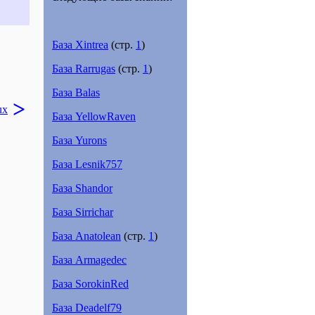
База Xintrea
(стр.
1
)
База Rarrugas
(стр.
1
)
База Balas
>
ux
База YellowRaven
База Yurons
База Lesnik757
База Shandor
База Sirrichar
База Anatolean
(стр.
1
)
База Аrmagedec
База SorokinRed
База Deadelf79