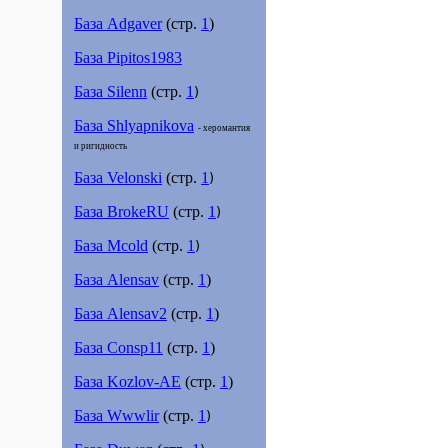
База Adgaver
(стр.
1
)
База Pipitos1983
База Silenn
(стр.
1
)
База Shlyapnikova
- херомантия
и ригидность
База Velonski
(стр.
1
)
База BrokeRU
(стр.
1
)
База Mcold
(стр.
1
)
База Alensav
(стр.
1
)
База Alensav2
(стр.
1
)
База Consp11
(стр.
1
)
База Kozlov-AE
(стр.
1
)
База Wwwlir
(стр.
1
)