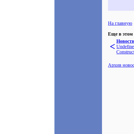
На главную
Еще в этом 
Новост
<
Undefine
Construc
Архив ново