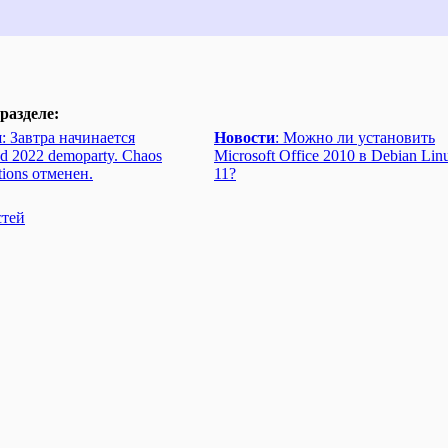
разделе:
и
: Завтра начинается
Новости
: Можно ли установить
d 2022 demoparty. Chaos
Microsoft Office 2010 в Debian Lin
tions отменен.
11?
стей