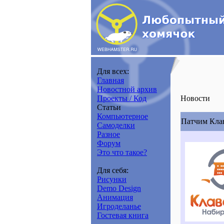
Для всех:
Главная
Новостной архив
Проекты / Код
Новости
Статьи
Компьютерное
Патчим Клав
Самоделки
Разное
Форум
Это что такое?
Для себя:
Рисунки
Demo Design
Анимация
Игроделанье
Гостевая книга