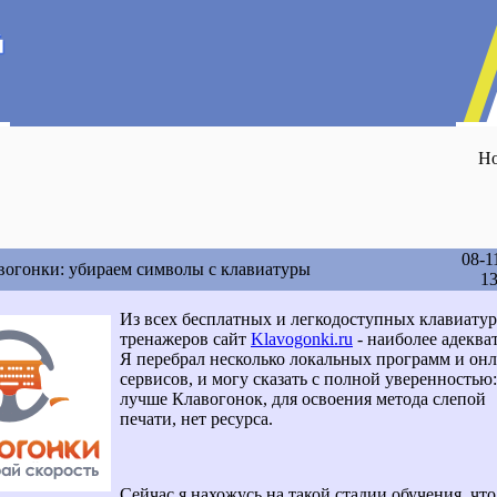
Но
08-1
огонки: убираем символы с клавиатуры
13
Из всех бесплатных и легкодоступных клавиату
тренажеров сайт
Klavogonki.ru
- наиболее адеква
Я перебрал несколько локальных программ и онл
сервисов, и могу сказать с полной уверенностью:
лучше Клавогонок, для освоения метода слепой
печати, нет ресурса.
Сейчас я нахожусь на такой стадии обучения, чт