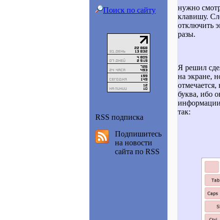
нужно смотр
Поиск по сайту
клавишу. Сл
отключить э
разы.
Я решил сде
на экране, 
отмечается, 
буква, ибо 
информации 
так:
RSS подписка
Подпишитесь
на новости
сайта по RSS