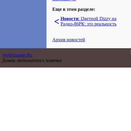
Еще в этом разделе:
<
Новости
: Цветной Dizzy на
Радио-86РК: это реальность
Архив новостей
WebHamster.Ru
Домик любопытного хомячка