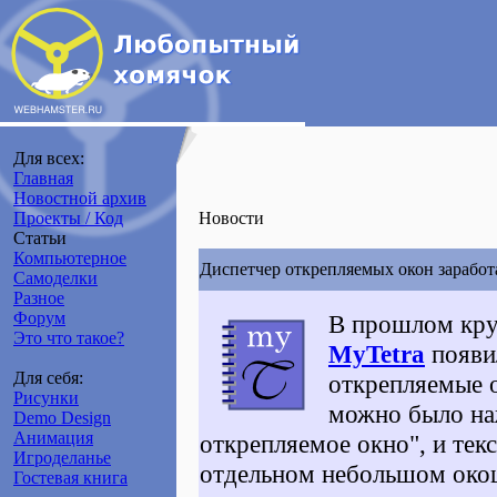
Для всех:
Главная
Новостной архив
Проекты / Код
Новости
Статьи
Компьютерное
Диспетчер открепляемых окон заработ
Самоделки
Разное
Форум
В прошлом кр
Это что такое?
MyTetra
появил
Для себя:
открепляемые о
Рисунки
можно было на
Demo Design
Анимация
открепляемое окно", и текс
Игроделанье
отдельном небольшом окош
Гостевая книга