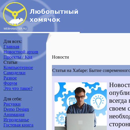
Для всех:
Главная
Новостной архив
Проекты / Код
Новости
Статьи
Компьютерное
Статья на Хабаре: Бытие современног
Самоделки
Разное
Форум
Новост
Это что такое?
опубли
Для себя:
всегда
Рисунки
своем с
Demo Design
Анимация
необхо
Игроделанье
сторон
Гостевая книга