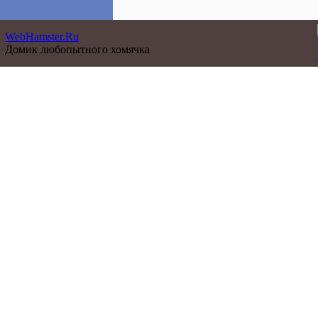
WebHamster.Ru
Домик любопытного хомячка