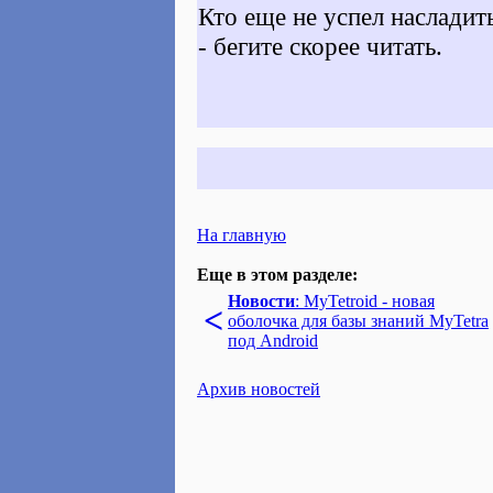
Кто еще не успел наслади
- бегите скорее читать.
На главную
Еще в этом разделе:
Новости
: MyTetroid - новая
<
оболочка для базы знаний MyTetra
под Android
Архив новостей