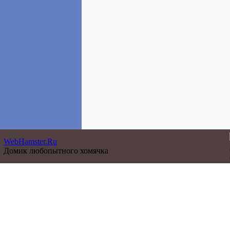
WebHamster.Ru
Домик любопытного хомячка