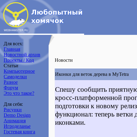
Для всех:
Главная
Новостной архив
Проекты / Код
Новости
Статьи
Компьютерное
Иконки для веток дерева в MyTetra
Самоделки
Разное
Форум
Спешу сообщить приятную 
Это что такое?
кросс-платформенной пр
Для себя:
подготовки к новому рели
Рисунки
функционал: теперь ветки 
Demo Design
Анимация
иконками.
Игроделанье
Гостевая книга