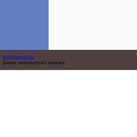
WebHamster.Ru
Домик любопытного хомячка