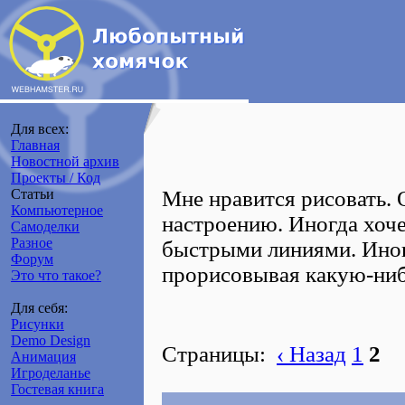
Для всех:
Главная
Новостной архив
Проекты / Код
Статьи
Мне нравится рисовать.
Компьютерное
настроению. Иногда хоче
Самоделки
Разное
быстрыми линиями. Иног
Форум
прорисовывая какую-ниб
Это что такое?
Для себя:
Рисунки
Demo Design
Страницы:
‹ Назад
1
2
Анимация
Игроделанье
Гостевая книга