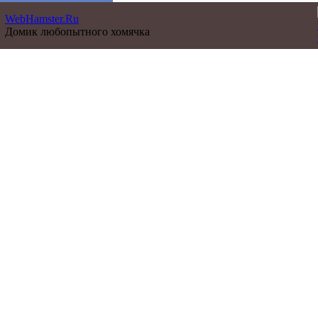
WebHamster.Ru
Домик любопытного хомячка