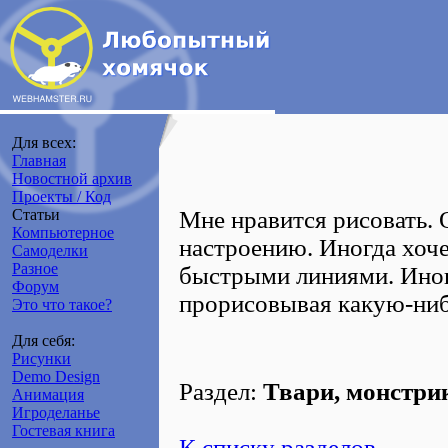
Для всех:
Главная
Новостной архив
Проекты / Код
Статьи
Мне нравится рисовать.
Компьютерное
настроению. Иногда хоче
Самоделки
Разное
быстрыми линиями. Иног
Форум
прорисовывая какую-ниб
Это что такое?
Для себя:
Рисунки
Demo Design
Раздел:
Твари, монстри
Анимация
Игроделанье
Гостевая книга
К списку разделов