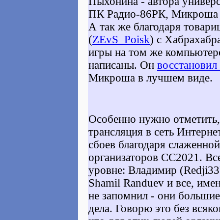
Пыхонина - автора универ
ПК Радио-86РК, Микроша 
А так же благодаря товар
(
ZEvS_Poisk
) с Хабрахабра
игры на том же компьютер
написаны. Он
восстановил
Микроша в лучшем виде.
Особенно нужно отметить, 
трансляция в сеть Интерне
сбоев благодаря слаженно
организаторов CC2021. Вс
уровне: Владимир (Redji33
Shamil Randuev и все, име
не запомнил - они большие
дела. Говорю это без всяко