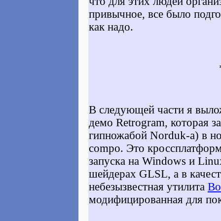
что для этих людей орган
привычное, все было подго
как надо.
В следующей части я выло
демо Retrogram, которая за
гипножабой Norduk-а) в н
compo. Это кроссплатформ
запуска на Windows и Linu
шейдерах GLSL, а в качест
небезызвестная утилита
Bo
модифицированная для пок