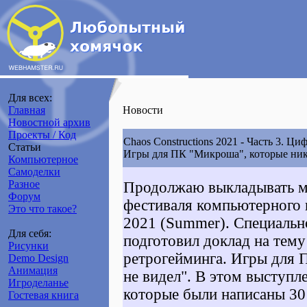
Для всех:
Главная
Новости
Новостной архив
Проекты / Код
Chaos Constructions 2021 - Часть 3. Ц
Статьи
Игры для ПК "Микроша", которые ник
Компьютерное
Самоделки
Разное
Продолжаю выкладывать м
Форум
фестиваля компьютерного и
Это что такое?
2021 (Summer). Cпециально
Для себя:
подготовил доклад на тем
Рисунки
ретрогейминга. Игры для 
Demo Design
Анимация
не видел". В этом выступл
Игроделанье
которые были написаны 30 
Гостевая книга