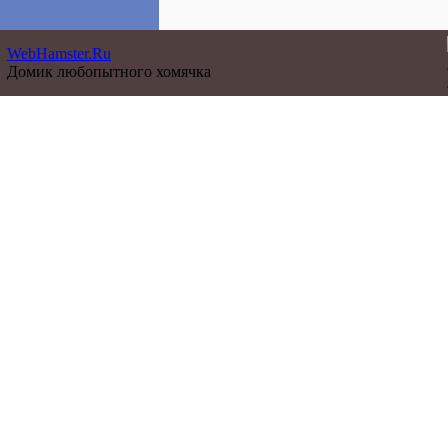
WebHamster.Ru
Домик любопытного хомячка