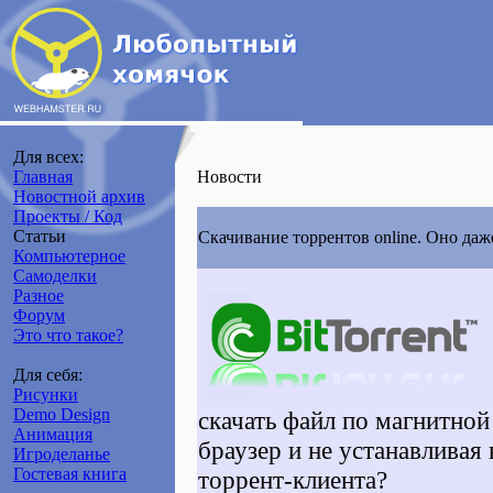
Для всех:
Главная
Новости
Новостной архив
Проекты / Код
Статьи
Скачивание торрентов online. Оно даже
Компьютерное
Самоделки
Разное
Форум
Это что такое?
Для себя:
Рисунки
Demo Design
скачать файл по магнитной
Анимация
браузер и не устанавливая
Игроделанье
Гостевая книга
торрент-клиента?