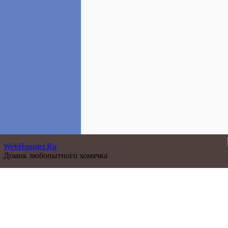
WebHamster.Ru
Домик любопытного хомячка