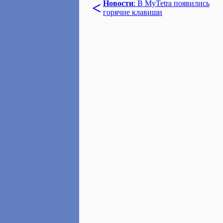
<
Новости
: В MyTetra появились
горячие клавиши