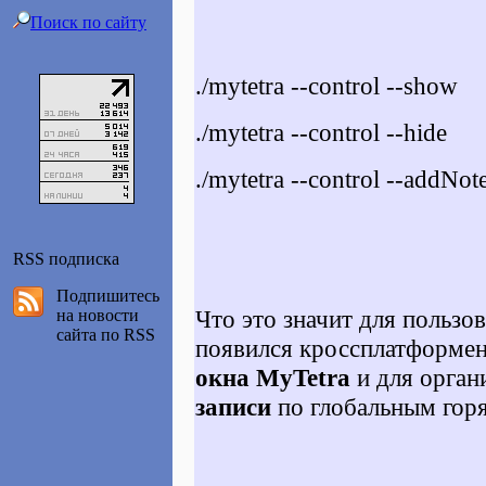
Поиск по сайту
./mytetra --control --show
./mytetra --control --hide
./mytetra --control --addNot
RSS подписка
Подпишитесь
Что это значит для пользов
на новости
сайта по RSS
появился кроссплатформе
окна MyTetra
и для орган
записи
по глобальным гор