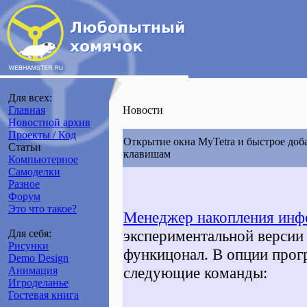
Для всех:
Главная
Новости
Новостной архив
Проекты / Код
Открытие окна MyTetra и быстрое доб
Статьи
клавишам
Компьютерное
Самоделки
Разное
Форум
Это что такое?
Менеджер накопления инф
экспериментальной верси
Для себя:
Рисунки
функицонал. В опции про
Demo Design
следующие команды:
Анимация
Игроделанье
Гостевая книга