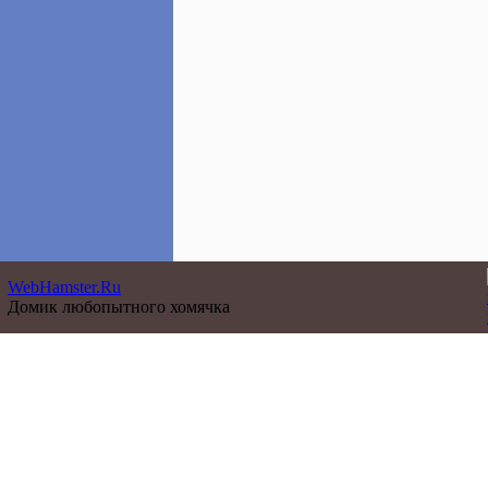
WebHamster.Ru
Домик любопытного хомячка