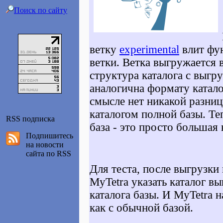
Поиск по сайту
ветку
experimental
влит фу
ветки. Ветка выгружается 
структура каталога с выг
аналогична формату катало
смысле нет никакой разниц
каталогом полной базы. Те
RSS подписка
база - это просто большая 
Подпишитесь
на новости
сайта по RSS
Для теста, после выгрузки
MyTetra указать каталог в
каталога базы. И MyTetra н
как с обычной базой.