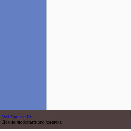
WebHamster.Ru
Домик любопытного хомячка