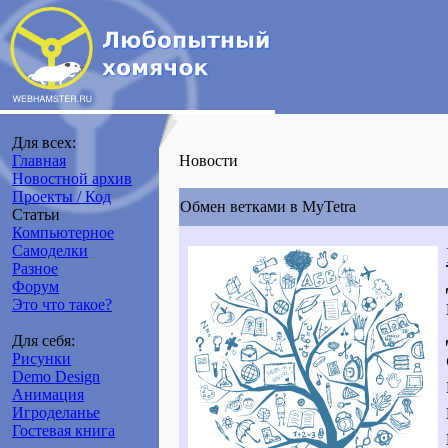
Для всех:
Главная
Новости
Новостной архив
Проекты / Код
Обмен ветками в MyTetra
Статьи
Компьютерное
Самоделки
Разное
Форум
Это что такое?
Для себя:
Рисунки
Demo Design
Анимация
Игроделанье
Гостевая книга