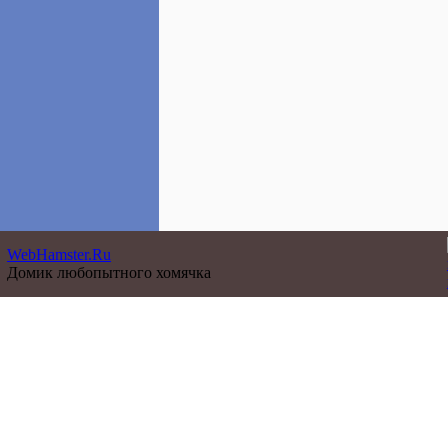
WebHamster.Ru
Домик любопытного хомячка