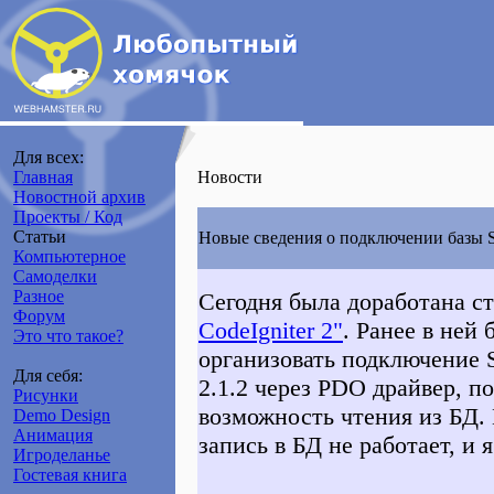
Для всех:
Главная
Новости
Новостной архив
Проекты / Код
Статьи
Новые сведения о подключении базы SQ
Компьютерное
Самоделки
Разное
Сегодня была доработана с
Форум
CodeIgniter 2"
. Ранее в ней
Это что такое?
организовать подключение S
Для себя:
2.1.2 через PDO драйвер, п
Рисунки
возможность чтения из БД. 
Demo Design
Анимация
запись в БД не работает, и
Игроделанье
Гостевая книга