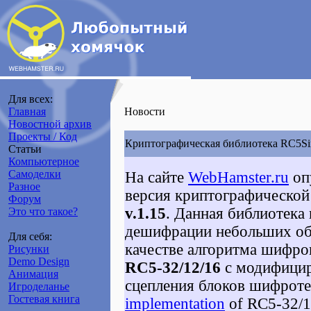
Для всех:
Главная
Новости
Новостной архив
Проекты / Код
Криптографическая библиотека RC5Si
Статьи
Компьютерное
Самоделки
На сайте
WebHamster.ru
оп
Разное
версия криптографическо
Форум
v.1.15
. Данная библиотека
Это что такое?
дешифрации небольших об
Для себя:
качестве алгоритма шифро
Рисунки
Demo Design
RC5-32/12/16
c модифици
Анимация
сцепления блоков шифроте
Игроделанье
Гостевая книга
implementation
of RC5-32/1