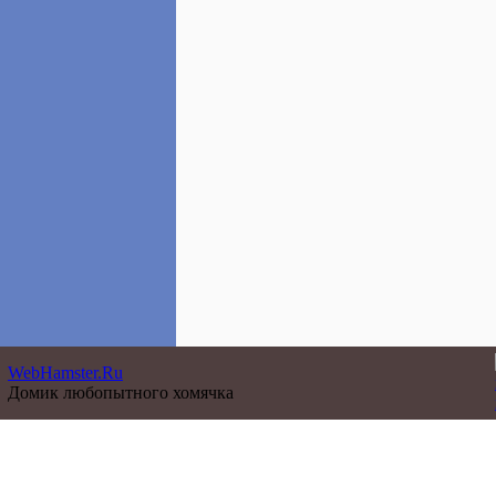
WebHamster.Ru
Домик любопытного хомячка