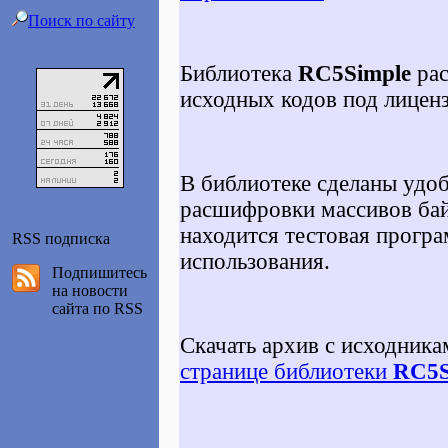
Поиск по сайту
Библиотека
RC5Simple
рас
исходных кодов под лице
В библиотеке сделаны удо
расшифровки массивов байт
находится тестовая прогр
RSS подписка
использования.
Подпишитесь
на новости
сайта по RSS
Скачать архив с исходник
странице библиотеки
RC5S