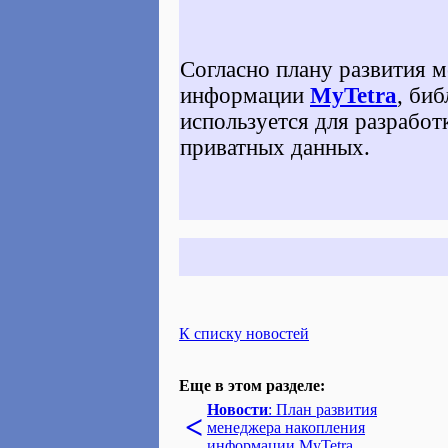
Согласно плану развития 
информации
MyTetra
, би
используется для разрабо
приватных данных.
К списку новостей
Еще в этом разделе:
Новости
: План развития
<
менеджера накопления
информации MyTetra