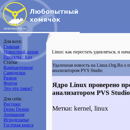
Для всех:
Главная
Новостной архив
Linux: как перестать удивляться, и нач
Проекты / Код
Статьи
Удаленная новость на Linux.Org.Ru о 
Компьютерное
анализатором PVS Studio
Самоделки
Разное
Форум
Ядро Linux проверено п
Это что такое?
анализатором PVS Studio
Для себя:
Рисунки
Метки: kernel, linux
Demo Design
Анимация
Игроделанье
Гостевая книга