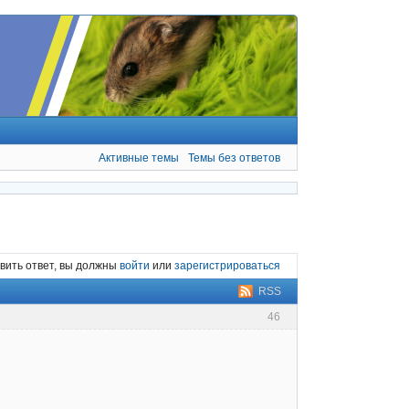
Активные темы
Темы без ответов
вить ответ, вы должны
войти
или
зарегистрироваться
RSS
46