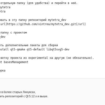
 отдельную папку (для удобства) и перейти в неё.

ytetra

tra

овать в эту папку репозиторий mytetra_dev

[url]https://github.com/xintrea/mytetra_dev.git[/url]

папку с проектом

dev

ить дополнительные пакеты для сборки

nstall qt5-qmake qt5-default libqt5svg5-dev

 ветку проекта из experimental на другую (не обязательно).

t basesManagement

рка

      (вместо цифры 4 поставьте сколько у вас ядер процессора для
олько минут, можно запускать командой

 в более старых Линуксах,
ить репозиторий с Qt 5.12.x и выше.