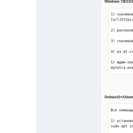
Windows 7/8/10/
1) скачивае
[url]https
2) распаков
3) скачива
4) из qt-c
5) ждём по
mytetra.ex
Debian10+/Ubunt
Все команд
1) установ
sudo apt in