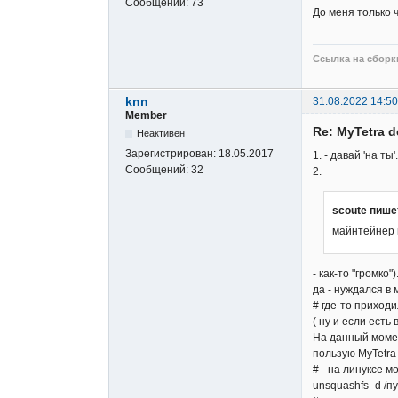
Сообщений:
73
До меня только ч
Ссылка на сборки
knn
31.08.2022 14:50
Member
Re: MyTetra d
Неактивен
Зарегистрирован:
18.05.2017
1. - давай 'на ты'.
Сообщений:
32
2.
scoute пише
майнтейнер m
- как-то "громко")
да - нуждался в 
# где-то приходил
( ну и если ест
На данный момен
пользую MyTetra
# - на линуксе м
unsquashfs -d /п