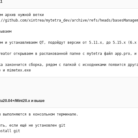
11
м архив нужной ветки

://github.com/xintrea/mytetra_dev/archive/refs/heads/basesManagem
ываем

ем и устанавливаем QT, подойдут версии от 5.11.х, до 5.15.х (6.х 
reator открываем в распакованной папке с mytetra файл app.pro, и 
ка закончится сборка, рядом с папкой с исходниками появится друга
e и mimetex.exe
u20.04+/Mint20.x и выше
ы выполняются в консольном терминале.

ить, если ещё не установлен git

stall git
