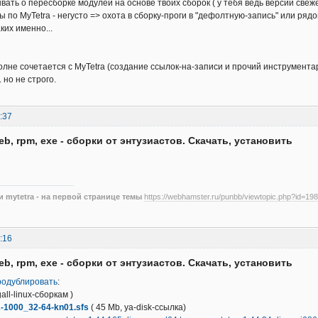
вать о пересборке модулей на основе твоих сборок ( у тебя ведь версии свеже
фы по MyTetra - негусто => охота в сборку-проги в "дефолтную-запись" или рядом
ких именно...
олне сочетается с MyTetra (создание ссылок-на-записи и прочий инструментар
 но не строго.
:37
eb, rpm, exe - сборки от энтузиастов. Скачать, установить
 mytetra - на первой странице темы
https://webhamster.ru/punbb/viewtopic.php?id=198
:16
eb, rpm, exe - сборки от энтузиастов. Скачать, установить
родублировать
:
gall-linux-сборкам )
2-1000_32-64-kn01.sfs
( 45 Mb, ya-disk-ссылка)