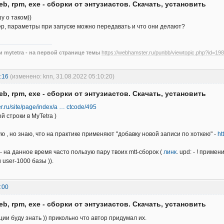
eb, rpm, exe - сборки от энтузиастов. Скачать, установить
у о таком))
ер, параметры при запуске можно передавать и что они делают?
 mytetra - на первой странице темы
https://webhamster.ru/punbb/viewtopic.php?id=198
:16
(изменено: knn, 31.08.2022 05:10:20)
eb, rpm, exe - сборки от энтузиастов. Скачать, установить
r.ru/site/page/index/a … ctcode/495
 строки в MyTetra )
ую , но знаю, что на практике применяют "добавку новой записи по хоткею" -
ht
 - на данное время часто пользую пару твоих mtt-сборок (
линк
. upd: - ! приме
и user-1000 базы )).
:00
eb, rpm, exe - сборки от энтузиастов. Скачать, установить
ии буду знать )) прикольно что автор придумал их.