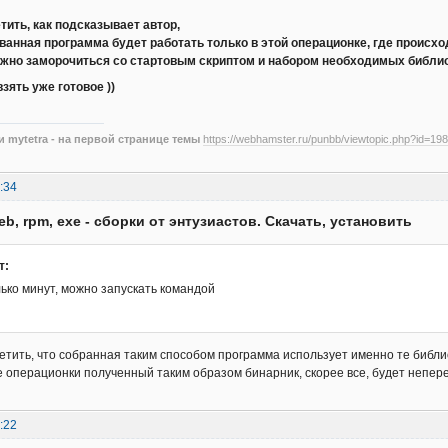
етить, как подсказывает автор,
ванная программа будет работать только в этой операционке, где происхо
 нужно заморочиться со стартовым скриптом и набором необходимых библио
зять уже готовое ))
 mytetra - на первой странице темы
https://webhamster.ru/punbb/viewtopic.php?id=198
:34
eb, rpm, exe - сборки от энтузиастов. Скачать, установить
т:
ько минут, можно запускать командой
етить, что собранная таким способом программа использует именно те библи
е операционки полученный таким образом бинарник, скорее все, будет непе
:22