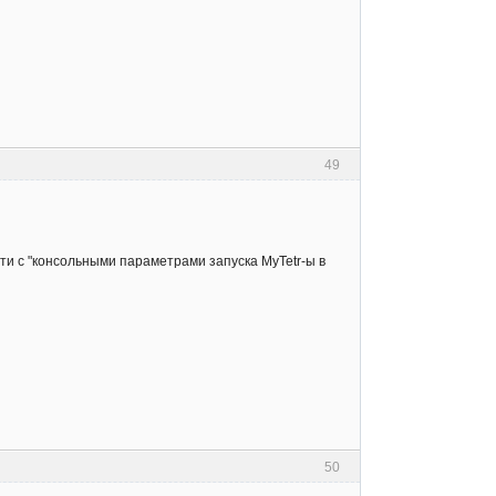
49
ости с "консольными параметрами запуска MyTetr-ы в
50