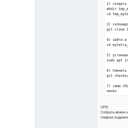
2) создать
mkdir tmp_m
cd tmp_myte
3) склонир
git clone 
4) зайти в 
cd mytetra_
5) установ
sudo apt i
6) Сменить
git checkou
7) сама сбо
qmake

make -j4  
через неск
UPD.
./mytetra

Собрать можно и
главное подключ
Всё!