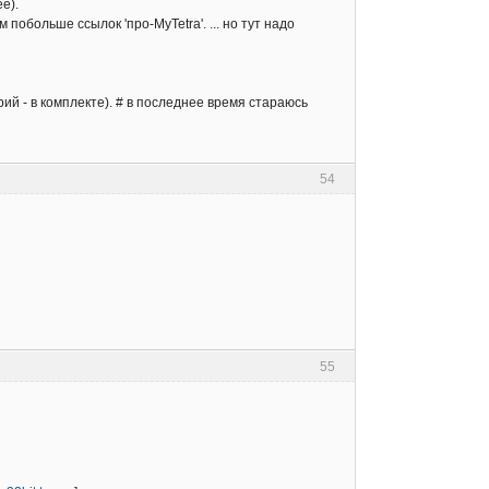
е).
 побольше ссылок 'про-MyTetra'. ... но тут надо
ий - в комплекте). # в последнее время стараюсь
54
55