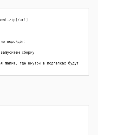
ent.zip[/url]

не подойдёт)

запускаем сборку

я папка, где внутри в подпапках будут 