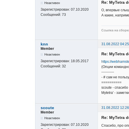
Re: MyTetra d
Неактивен
Зарегистрирован:
07.10.2020
О, впервые слыш
Сообщений:
73
А какие, наприм
Ссылка на сборки
knn
31.08.2022 04:25
Member
Re: MyTetra d
Неактивен
Зарегистрирован:
18.05.2017
https://webhamste
Сообщений:
32
(Опции командной
-----------
- # сам не польз
==========
scoute - спасибо
Mytetra' - заметк
scoute
31.08.2022 12:26
Member
Re: MyTetra d
Неактивен
Зарегистрирован:
07.10.2020
Спасибо, про опц