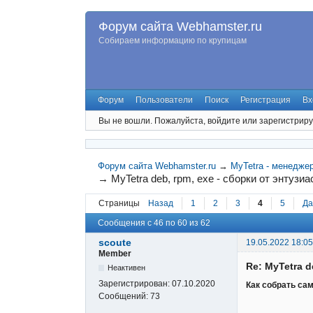
Форум сайта Webhamster.ru
Собираем информацию по крупицам
Форум
Пользователи
Поиск
Регистрация
Вх
Вы не вошли.
Пожалуйста, войдите или зарегистриру
Форум сайта Webhamster.ru
→
MyTetra - менедже
→
MyTetra deb, rpm, exe - сборки от энтузи
Страницы
Назад
1
2
3
4
5
Да
Сообщения с 46 по 60 из 62
scoute
19.05.2022 18:05
Member
Re: MyTetra d
Неактивен
Зарегистрирован:
07.10.2020
Как собрать са
Сообщений:
73