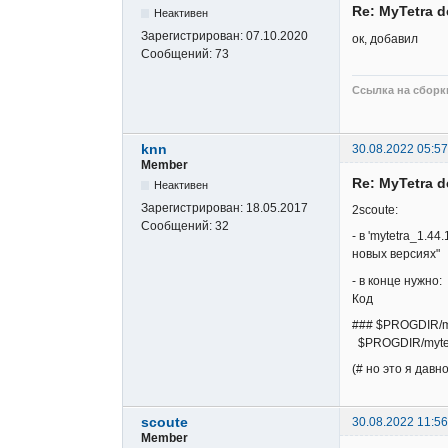
Re: MyTetra d
Неактивен
Зарегистрирован:
07.10.2020
ок, добавил
Сообщений:
73
Ссылка на сборки
knn
30.08.2022 05:57
Member
Re: MyTetra d
Неактивен
Зарегистрирован:
18.05.2017
2scoute:
Сообщений:
32
- в 'mytetra_1.4
новых версиях"
- в конце нужно:
Код
### $PROGDIR/m
$PROGDIR/mytet
(# но это я давно
scoute
30.08.2022 11:56
Member