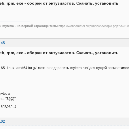
eb, rpm, exe - сборки от энтузиастов. Скачать, установить
 mytetra - на первой странице темы
https://webhamster.ru/punbb/viewtopic.php?id=198
:45
eb, rpm, exe - сборки от энтузиастов. Скачать, установить
4.165_linux_amd64.tar.gz' можно подправить 'mytetra.run' для пущей совместим
ytetra
ra "${@}"
 глядел...)
:02