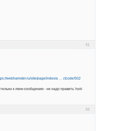
51
tps://webhamster.ru/site/page/index/a … ctcode/502
нительно к линк-сообщению - не надо править 'root-
52