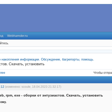
од
Webhamster.ru
йтесь.
р накопления информации. Обсуждение, багрепорты, помощь.
астов. Скачать, установить
лее
Чтобы отпра
:12
(изменено: scoute, 18.04.2023 21:32:17)
eb, rpm, exe - сборки от энтузиастов. Скачать, установить
мому.