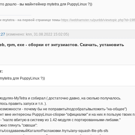
то дошло - вы майнтейнер mytetra для PuppyLinux ?))
 mytetra - на первой странице темы
https://webhamster.ru/punbb/viewtopic.php?id=198
:27
(изменено: knn, 31.08.2022 15:02:05)
eb, rpm, exe - сборки от энтузиастов. Скачать, установить
т:
ytetra для PuppyLinux ?))
.
модулях-MyTetra и собирал ( достаточно давно, на сколько получалось.
ось править запуск и т.п. ).
ь возможности - почему бы не поправить/подсобрать/выложить-"на-общее")
т мне интересны PuppyLinux-сборки-"официалки" и на них я пользую твоих п
 - "нагло вбитую в систему из 1.42-модуля с портированными-либами."
ожно глянуть "сквоши":
уть/создаваемыйКаталогРаспаковки /путь/any-squash-file-pfs-sfs