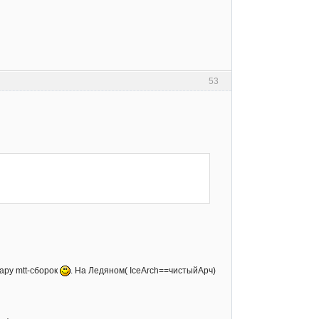
53
ару mtt-сборок
. На Ледяном( IceArch==чистыйАрч)