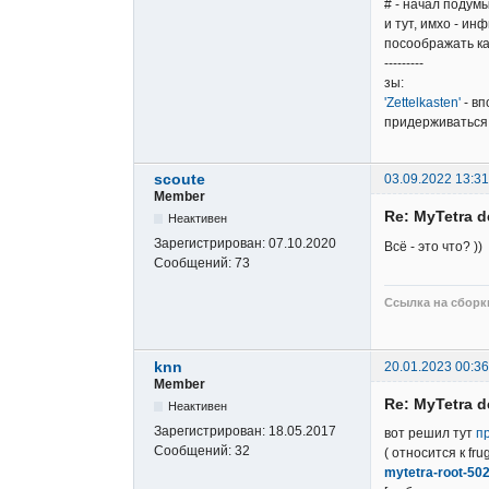
# - начал подумы
и тут, имхо - ин
посоображать ка
---------
зы:
'Zettelkasten'
- вп
придерживаться.
scoute
03.09.2022 13:31
Member
Re: MyTetra d
Неактивен
Зарегистрирован:
07.10.2020
Всё - это что? ))
Сообщений:
73
Ссылка на сборки
knn
20.01.2023 00:36
Member
Re: MyTetra d
Неактивен
Зарегистрирован:
18.05.2017
вот решил тут
п
Сообщений:
32
( относится к fru
mytetra-root-50