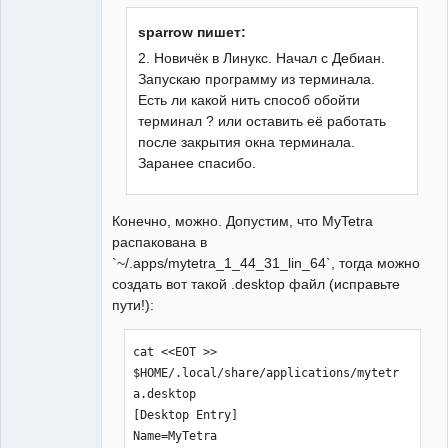
sparrow пишет:
2. Новичёк в Линукс. Начал с Дебиан.
Запускаю программу из терминала.
Есть ли какой нить способ обойти
терминал ? или оставить её работать
после закрытия окна терминала.
Заранее спасибо.
Конечно, можно. Допустим, что MyTetra
распакована в
`~/.apps/mytetra_1_44_31_lin_64`, тогда можно
создать вот такой .desktop файл (исправьте
пути!):
cat <<EOT >> 
$HOME/.local/share/applications/mytetr
a.desktop

[Desktop Entry]

Name=MyTetra
