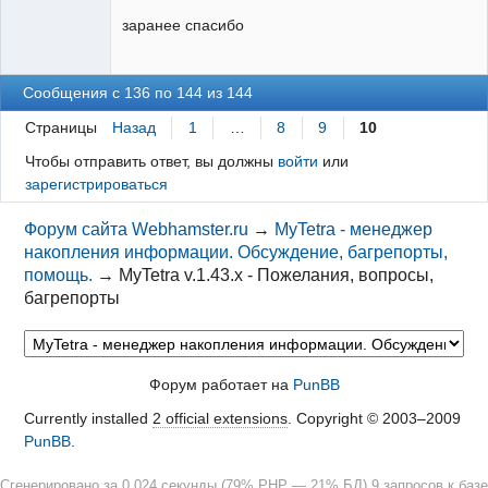
заранее спасибо
Сообщения с 136 по 144 из 144
Страницы
Назад
1
…
8
9
10
Чтобы отправить ответ, вы должны
войти
или
зарегистрироваться
Форум сайта Webhamster.ru
→
MyTetra - менеджер
накопления информации. Обсуждение, багрепорты,
помощь.
→
MyTetra v.1.43.x - Пожелания, вопросы,
багрепорты
Форум работает на
PunBB
Currently installed
2 official extensions
. Copyright © 2003–2009
PunBB
.
Сгенерировано за 0.024 секунды (79% PHP — 21% БД) 9 запросов к базе