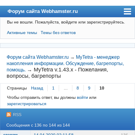
Форум сайта Webhamster.ru
Вы не вошли.
Пожалуйста, войдите или зарегистрируйтесь.
Форум
Активные темы
Темы без ответов
Пользователи
Поиск
Регистрация
Форум сайта Webhamster.ru
→
MyTetra - менеджер
накопления информации. Обсуждение, багрепорты,
Вход
→
MyTetra v.1.43.x - Пожелания,
помощь.
вопросы, багрепорты
Webhamster.ru
Страницы
Назад
1
…
8
9
10
Чтобы отправить ответ, вы должны
войти
или
зарегистрироваться
RSS
Сообщения с 136 по 144 из 144
14.04.2020 02:11:58
136
sparrow