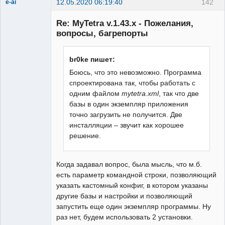
12.05.2020 06:19:40
142
e-ai
New member
Re: MyTetra v.1.43.x - Пожелания,
Неактивен
вопросы, багрепорты
br0ke пишет:
Боюсь, что это невозможно. Программа
спроектирована так, чтобы работать с
одним файлом
mytetra.xml
, так что две
базы в один экземпляр приложения
точно загрузить не получится. Две
инсталляции – звучит как хорошее
решение.
Когда задавал вопрос, была мысль, что м.б.
есть параметр командной строки, позволяющий
указать кастомный конфиг, в котором указаны
другие базы и настройки и позволяющий
запустить еще один экземпляр программы. Ну
раз нет, будем использовать 2 установки.