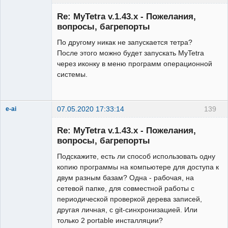
New member
Re: MyTetra v.1.43.x - Пожелания,
Неактивен
вопросы, багрепорты
По другому никак не запускается тетра?
После этого можно будет запускать MyTetra
через иконку в меню программ операционной
системы.
07.05.2020 17:33:14
139
e-ai
New member
Re: MyTetra v.1.43.x - Пожелания,
Неактивен
вопросы, багрепорты
Подскажите, есть ли способ использовать одну
копию программы на компьютере для доступа к
двум разным базам? Одна - рабочая, на
сетевой папке, для совместной работы с
периодической проверкой дерева записей,
другая личная, с git-синхронизацией. Или
только 2 portable инсталляции?