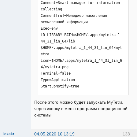
Comment=Smart manager for information 
collecting

Comment[ru]=Менеджер накопления 
осмысленной информации

Exec=env 
LD_LIBRARY_PATH=$HOME/.apps/mytetra_1_
44_31_lin_64/lib 
$HOME/.apps/mytetra_1_44_31_lin_64/myt
etra

Icon=$HOME/.apps/mytetra_1_44_31_lin_6
4/mytetra.png

Terminal=false

Type=Application

StartupNotify=true

Categories=Qt;Utility;

EOT
После этого можно будет запускать MyTetra
через иконку в меню программ операционной
системы.
04.05.2020 16:13:19
138
icxakr