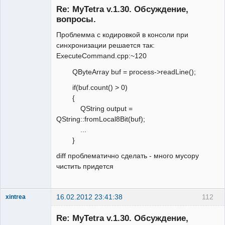
Re: MyTetra v.1.30. Обсуждение,
вопросы.
Проблемма с кодировкой в консоли при
синхронизации решается так:
ExecuteCommand.cpp:~120
QByteArray buf = process->readLine();
if(buf.count() > 0)
{
QString output =
QString::fromLocal8Bit(buf);
...
}
diff проблематично сделать - много мусору
чистить придется
16.02.2012 23:41:38
112
xintrea
Administrator
Re: MyTetra v.1.30. Обсуждение,
Неактивен