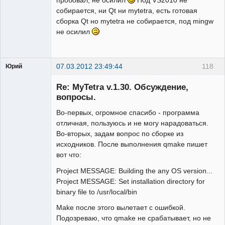
пробовал, не осилил
Под VS2010 не
собирается, ни Qt ни mytetra, есть готовая
сборка Qt но mytetra не собирается, под mingw
не осилил
07.03.2012 23:49:44
118
Юрий
Гость
Re: MyTetra v.1.30. Обсуждение,
вопросы.
Во-первых, огромное спасибо - программа
отличная, пользуюсь и не могу нарадоваться.
Во-вторых, задам вопрос по сборке из
исходников. После выполнения qmake пишет
вот что:
Project MESSAGE: Building the any OS version...
Project MESSAGE: Set installation directory for
binary file to /usr/local/bin
Make после этого вылетает с ошибкой.
Подозреваю, что qmake не срабатывает, но не