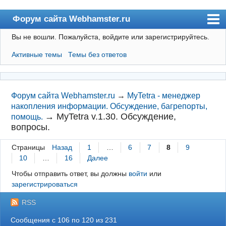
Форум сайта Webhamster.ru
Вы не вошли.
Пожалуйста, войдите или зарегистрируйтесь.
Форум
Активные темы
Темы без ответов
Пользователи
Поиск
Регистрация
Форум сайта Webhamster.ru
→
MyTetra - менеджер
накопления информации. Обсуждение, багрепорты,
Вход
→
MyTetra v.1.30. Обсуждение,
помощь.
вопросы.
Webhamster.ru
Страницы
Назад
1
…
6
7
8
9
10
…
16
Далее
Чтобы отправить ответ, вы должны
войти
или
зарегистрироваться
RSS
Сообщения с 106 по 120 из 231