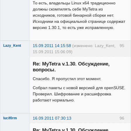
То есть, владельцы Linux x64 традиционно
должны скомпилять себе MyTetra из
исходников, готовой бинарной сборки нет.
Исходники на официальной странице содержат
версию 1.30.1, то есть уже исправленную.
15.09.2011 14:15:58
(изменено: Lazy_Kent,
95
Lazy_Kent
15.09.2011 15:06:09)
Member
Re: MyTetra v.1.30. Обсуждение,
Неактивен
вопросы.
Спасибо. Я пропустил этот момент.
Собрал пакеты с новой версией для openSUSE.
Проверил. Шифрование и расшифровка
работают нормально.
16.09.2011 07:30:13
96
lucif0rm
New member
Re: MyTetra v.1.30. Обсуждение,
Неактивен