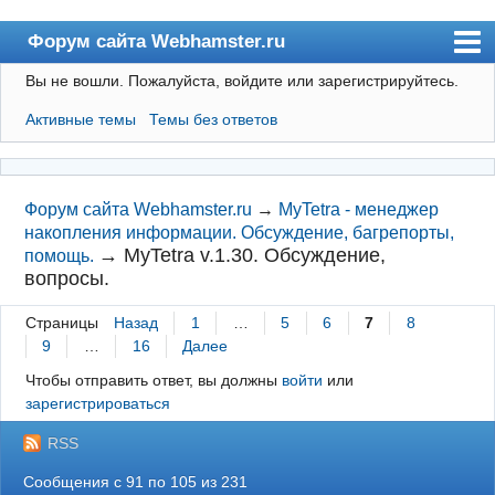
Форум сайта Webhamster.ru
Вы не вошли.
Пожалуйста, войдите или зарегистрируйтесь.
Форум
Активные темы
Темы без ответов
Пользователи
Поиск
Регистрация
Форум сайта Webhamster.ru
→
MyTetra - менеджер
накопления информации. Обсуждение, багрепорты,
Вход
→
MyTetra v.1.30. Обсуждение,
помощь.
вопросы.
Webhamster.ru
Страницы
Назад
1
…
5
6
7
8
9
…
16
Далее
Чтобы отправить ответ, вы должны
войти
или
зарегистрироваться
RSS
Сообщения с 91 по 105 из 231