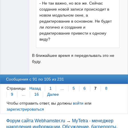
- Не так важно, но все же. Сейчас
создание новой записи происходит в
новом модальном окне, а
редактирование в основном. Не будет
ли логично и создание и
редактирование привести к одному
виду?
В ближайшее время я переделывать это не
буду.
Сообщения с 91 по 105 из 231
Страницы
Назад
1
…
5
6
7
8
9
…
16
Далее
Чтобы отправить ответ, вы должны
войти
или
зарегистрироваться
Форум сайта Webhamster.ru
→
MyTetra - менеджер
накопления информации. Обсуждение, багрепорты,