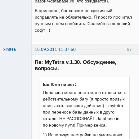
базой>/database.ini (что ожидается).
В принципе, баг совсем не критичный,
исправлять не обязательно. Я просто посчитал
нужным о нём сообщить. Спасибо за хороший
софт =)
16.09.2011 11:37:50
97
xintrea
Administrator
Re: MyTetra v.1.30. Обсуждение,
Неактивен
вопросы.
lucif0rm пишет:
Половина моего поста мало относится к
действительному багу (я просто привык
описывать все свои действия) - mytetra
при переносе базы данных в друго
каталог НЕ РАСПОЗНАЁТ database.ini
по новому пути! Пример кейса:
1) Используя настройки по умолчанию,