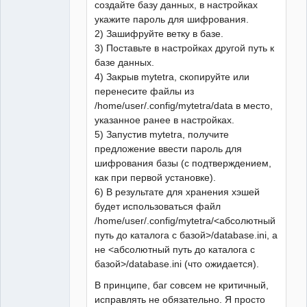
создайте базу данных, в настройках
укажите пароль для шифрования.
2) Зашифруйте ветку в базе.
3) Поставьте в настройках другой путь к
базе данных.
4) Закрыв mytetra, скопируйте или
перенесите файлы из
/home/user/.config/mytetra/data в место,
указанное ранее в настройках.
5) Запустив mytetra, получите
предложение ввести пароль для
шифрования базы (с подтверждением,
как при первой установке).
6) В результате для хранения хэшей
будет использоваться файл
/home/user/.config/mytetra/<абсолютный
путь до каталога с базой>/database.ini, а
не <абсолютный путь до каталога с
базой>/database.ini (что ожидается).
В принципе, баг совсем не критичный,
исправлять не обязательно. Я просто