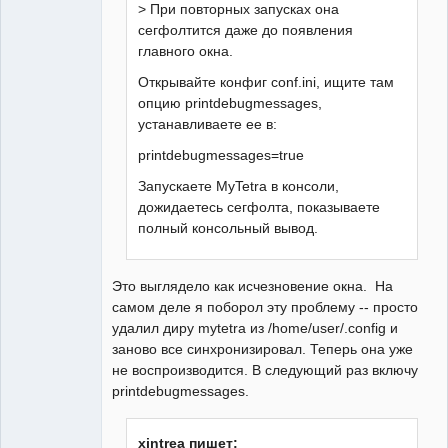
> При повторных запусках она
сегфолтится даже до появления
главного окна.
Открывайте конфиг conf.ini, ищите там
опцию printdebugmessages,
устанавливаете ее в:
printdebugmessages=true
Запускаете MyTetra в консоли,
дожидаетесь сегфолта, показываете
полный консольный вывод.
Это выглядело как исчезновение окна. На
самом деле я поборол эту проблему -- просто
удалил диру mytetra из /home/user/.config и
заново все синхронизировал. Теперь она уже
не воспроизводится. В следующий раз включу
printdebugmessages.
xintrea пишет: