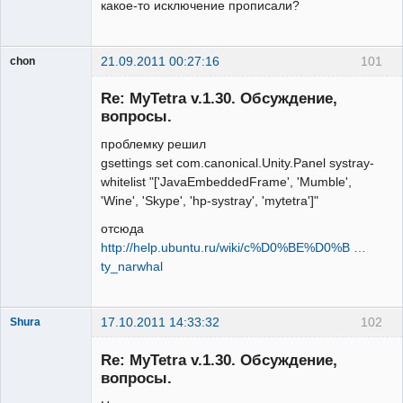
какое-то исключение прописали?
21.09.2011 00:27:16
101
chon
Гость
Re: MyTetra v.1.30. Обсуждение,
вопросы.
проблемку решил
gsettings set com.canonical.Unity.Panel systray-
whitelist "['JavaEmbeddedFrame', 'Mumble',
'Wine', 'Skype', 'hp-systray', 'mytetra']"
отсюда
http://help.ubuntu.ru/wiki/c%D0%BE%D0%B …
ty_narwhal
17.10.2011 14:33:32
102
Shura
Member
Re: MyTetra v.1.30. Обсуждение,
Неактивен
вопросы.