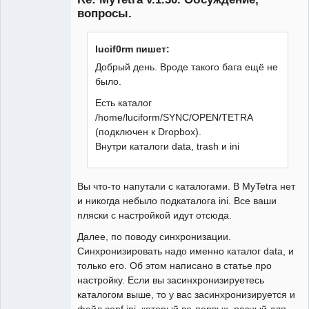
вопросы.
lucif0rm пишет:
Добрый день. Вроде такого бага ещё не
было.
Есть каталог
/home/luciform/SYNC/OPEN/TETRA
(подключен к Dropbox).
Внутри каталоги data, trash и ini
Вы что-то напутали с каталогами. В MyTetra нет
и никогда небыло подкаталога ini. Все ваши
пляски с настройкой идут отсюда.
Далее, по поводу синхронизации.
Синхронизировать надо именно каталог data, и
только его. Об этом написано в статье про
настройку. Если вы засинхронизируетесь
каталогом выше, то у вас засинхронизируется и
файл conf.ini, который во-первых, разный для