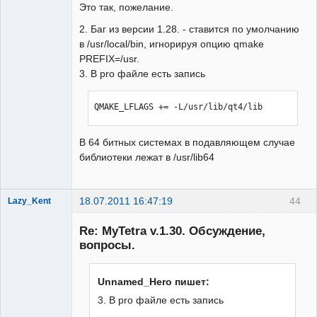
Это так, пожелание.
2. Баг из версии 1.28. - ставится по умолчанию
в /usr/local/bin, игнорируя опцию qmake
PREFIX=/usr.
3. В pro файле есть запись
QMAKE_LFLAGS += -L/usr/lib/qt4/lib
В 64 битных системах в подавляющем случае
библиотеки лежат в /usr/lib64
18.07.2011 16:47:19
44
Lazy_Kent
Member
Re: MyTetra v.1.30. Обсуждение,
Неактивен
вопросы.
Unnamed_Hero пишет:
3. В pro файле есть запись