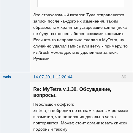
Это страховочный каталог. Туда отправляются
записи после каждого их изменения, таким
образом, там хранятся устаревшие копии (пока
не будут вытяснены более свежими копиями).
Если что-то неправильно сделал в MyTetra, ну
случайно удалил запись или ветку к примеру, то
из /trash можно достать удаленные записи.
Ручками.
14.07.2011 12:20:44
36
weis
New member
Re: MyTetra v.1.30. Обсуждение,
Неактивен
вопросы.
Небольшой оффтоп:
xintrea, я побродил по веткам к разным релизам
и заметил, что пожелания довольно часто
повторяются. Может, стоит организовать список
подобный такому: