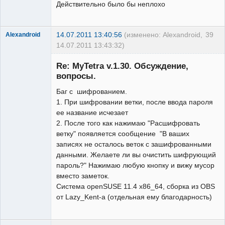
Действительно было бы неплохо
14.07.2011 13:40:56
(изменено: Alexandroid,
39
Alexandroid
14.07.2011 13:43:32)
New member
Re: MyTetra v.1.30. Обсуждение,
Неактивен
вопросы.
Баг с шифрованием.
1. При шифровании ветки, после ввода пароля
ее название исчезает
2. После того как нажимаю "Расшифровать
ветку" появляется сообщение "В ваших
записях не осталось веток с зашифрованными
данными. Желаете ли вы очистить шифрующий
пароль?" Нажимаю любую кнопку и вижу мусор
вместо заметок.
Система openSUSE 11.4 x86_64, сборка из OBS
от Lazy_Kent-а (отдельная ему благодарность)