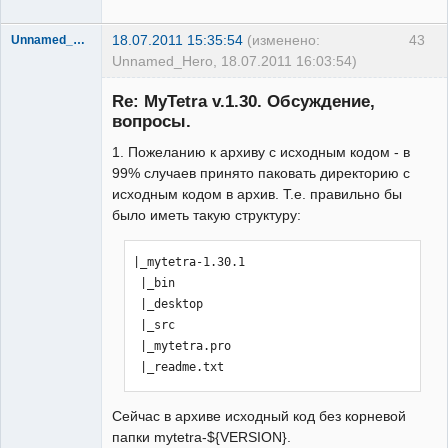
18.07.2011 15:35:54
(изменено:
43
Unnamed_Hero
Unnamed_Hero, 18.07.2011 16:03:54)
New member
Re: MyTetra v.1.30. Обсуждение,
Неактивен
вопросы.
1. Пожеланию к архиву с исходным кодом - в
99% случаев принято паковать директорию с
исходным кодом в архив. Т.е. правильно бы
было иметь такую структуру:
|_mytetra-1.30.1

 |_bin

 |_desktop

 |_src

 |_mytetra.pro

 |_readme.txt
Сейчас в архиве исходный код без корневой
папки mytetra-${VERSION}.