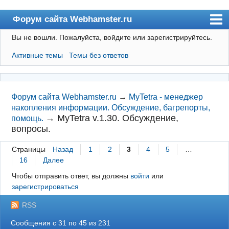
Форум сайта Webhamster.ru
Вы не вошли.
Пожалуйста, войдите или зарегистрируйтесь.
Форум
Активные темы
Темы без ответов
Пользователи
Поиск
Регистрация
Форум сайта Webhamster.ru
→
MyTetra - менеджер
накопления информации. Обсуждение, багрепорты,
Вход
→
MyTetra v.1.30. Обсуждение,
помощь.
вопросы.
Webhamster.ru
Страницы
Назад
1
2
3
4
5
…
16
Далее
Чтобы отправить ответ, вы должны
войти
или
зарегистрироваться
RSS
Сообщения с 31 по 45 из 231