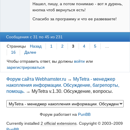
Нашел, пишу, а потом понимаю - вот я дурень,
кнопка чтоб вернуться есть!
Спасибо за программу и что ее развеваете!
Сообщения с 31 по 45 из 231
Страницы
Назад
1
2
3
4
5
…
16
Далее
Чтобы отправить ответ, вы должны
войти
или
зарегистрироваться
Форум сайта Webhamster.ru
→
MyTetra - менеджер
накопления информации. Обсуждение, багрепорты,
помощь.
→
MyTetra v.1.30. Обсуждение, вопросы.
Форум работает на
PunBB
Currently installed
2 official extensions
. Copyright © 2003–2009
PunBB
.