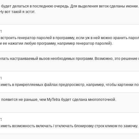
о будет делаться в последнюю очередь. Для выделения веток сделаны иконки
у вот такой я эстэт.
:
встроить генератор паролей в программу, если уж в ней можно хранить парол
ри ее нажатии любую программу, например генератор паролей).
елать настраиваемый вызов необходимых программ. Возможно, это решение 
:
 иметь в прикрепляемых файлах предпросмотр, например, чтобы картинки по
о появится не раньше, чем MyTetra будет сделана многопоточной.
:
иметь возможность включать / отключать блокировку строк кликом по замочку.