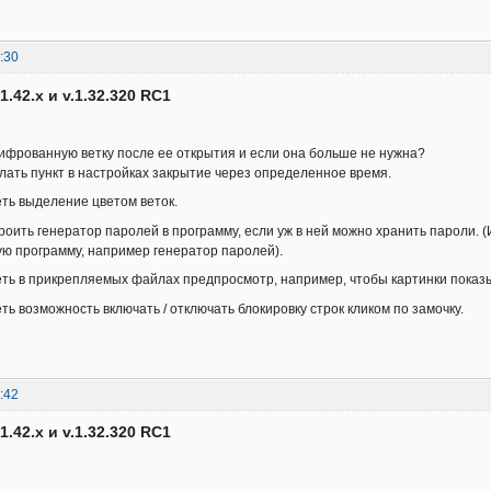
:30
1.42.x и v.1.32.320 RC1
ифрованную ветку после ее открытия и если она больше не нужна?
ать пункт в настройках закрытие через определенное время.
ть выделение цветом веток.
роить генератор паролей в программу, если уж в ней можно хранить пароли. (
ю программу, например генератор паролей).
ть в прикрепляемых файлах предпросмотр, например, чтобы картинки показ
ть возможность включать / отключать блокировку строк кликом по замочку.
:42
1.42.x и v.1.32.320 RC1