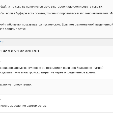
файла по ссылке появляется окно в которое надо скопировать ссылку.
обы, если в буфере есть ссылка, то она копировалась в это окно автоматом.
кой-либо ветки показывается пустое окно. Если нет запомненной выделенной
ая запись в ветке.
:55
1.42.x и v.1.32.320 RC1
:
 зашифрованную ветку после ее открытия и если она больше не нужна?
сделать пункт в настройках закрытие через определенное время.
ь, но не приоритетно.
:
 иметь выделение цветом веток.