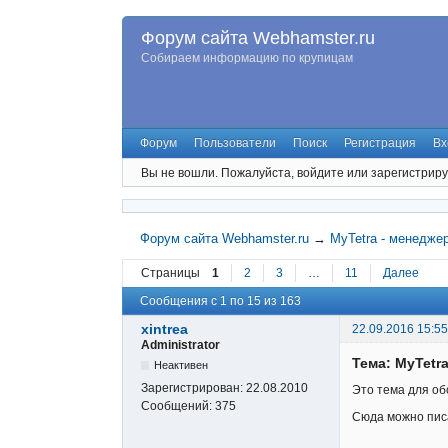
Форум сайта Webhamster.ru
Собираем информацию по крупицам
Форум
Пользователи
Поиск
Регистрация
Вх
Вы не вошли.
Пожалуйста, войдите или зарегистриру
Форум сайта Webhamster.ru
→
MyTetra - менедже
Страницы
1
2
3
…
11
Далее
Сообщения с 1 по 15 из 163
xintrea
22.09.2016 15:55
Administrator
Тема: MyTetra
Неактивен
Зарегистрирован:
22.08.2010
Это тема для обс
Сообщений:
375
Сюда можно пис