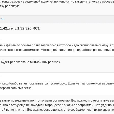
 когда замочек в отдельной колонке, но непонятно как делать, когда замочек в
отку реализую.
:46
1.42.x и v.1.32.320 RC1
:
ии файла по ссылке появляется окно в которое надо скопировать ссылку. Хот
алась в это окно автоматом. Можно добавить фильтр обработки расширений в
о будет реализовано в бижайших релизах.
:
и какой-либо ветки показывается пустое окно. Если нет запомненной выделе
ервая запись в ветке.
 таким поведением, но что-то меня остановило. Возможно, что отсутствие вы
о, что в ветку еще не заходили в процессе работы с программой. Это удобно.
этой ветке или нет. Возможно, есть еще какие-то соображения, я их не упомню