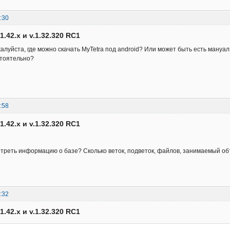
:30
1.42.x и v.1.32.320 RC1
алуйста, где можно скачать MyTetra под android? Или может быть есть мануа
тоятельно?
:58
1.42.x и v.1.32.320 RC1
треть информацию о базе? Сколько веток, подветок, файлов, занимаемый объ
:32
1.42.x и v.1.32.320 RC1