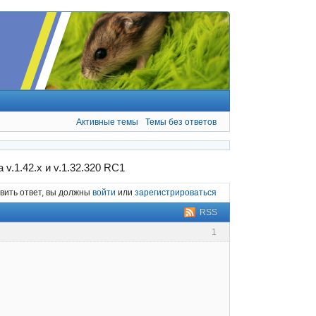
Активные темы
Темы без ответов
a v.1.42.x и v.1.32.320 RC1
вить ответ, вы должны
войти
или
зарегистрироваться
RSS
1