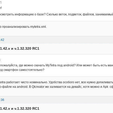
:
е!
осмотреть информацию о базе? Сколько веток, подветок, файлов, занимаемый
 проанализировать mytetra.xml.
:42
1.42.x и v.1.32.320 RC1
:
пожалуйста, где можно скачать MyTetra под android? Или может быть есть ма
од смартфон самостоятельно?
etra работает чисто номинально. Удобства особого нет, все нужно допиливать.
o-файле на android. В Qtcreator же заливается на девайс, хотя можно и Apk 
:36
1.42.x и v.1.32.320 RC1