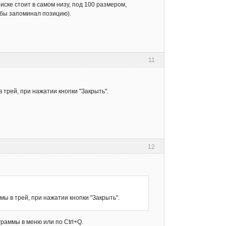
ске стоит в самом низу, под 100 размером,
тобы запоминал позицию).
11
трей, при нажатии кнопки "Закрыть".
12
ы в трей, при нажатии кнопки "Закрыть".
раммы в меню или по Ctrl+Q.