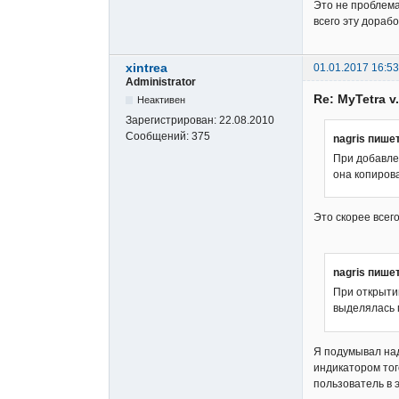
Это не проблема,
всего эту дораб
xintrea
01.01.2017 16:53
Administrator
Re: MyTetra v.
Неактивен
Зарегистрирован:
22.08.2010
Сообщений:
375
nagris пишет
При добавлен
она копиров
Это скорее всег
nagris пишет
При открыти
выделялась п
Я подумывал над
индикатором тог
пользователь в 