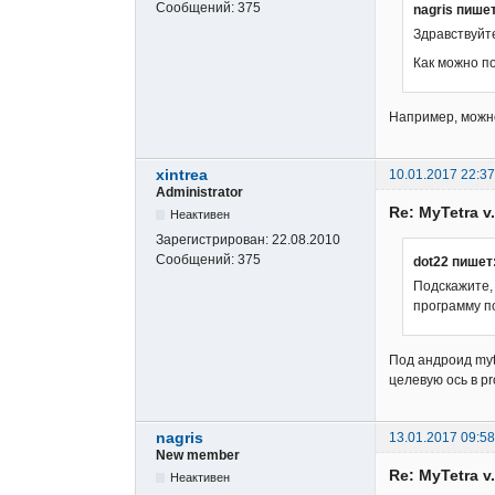
Сообщений:
375
nagris пишет
Здравствуйт
Как можно п
Например, можно
xintrea
10.01.2017 22:37
Administrator
Re: MyTetra v.
Неактивен
Зарегистрирован:
22.08.2010
Сообщений:
375
dot22 пишет
Подскажите, 
программу п
Под андроид myt
целевую ось в pr
nagris
13.01.2017 09:58
New member
Re: MyTetra v.
Неактивен