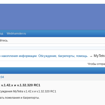
од
Webhamster.ru
йтесь.
→
MyTetr
р накопления информации. Обсуждение, багрепорты, помощь.
Чтобы отпра
:04
 v.1.42.x и v.1.32.320 RC1
уждения MyTetra v.1.42.x и v.1.32.320 RC1
ать пожелания и багрепорты.