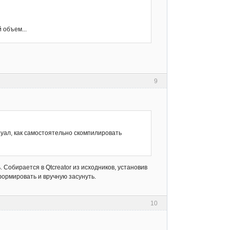
 объем...
9
нуал, как самостоятельно скомпилировать
 Собирается в Qtcreator из исходников, установив
сформировать и вручную засунуть.
10