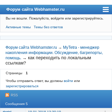
Форум сайта Webhamster.ru
Вы не вошли.
Пожалуйста, войдите или зарегистрируйтесь.
Форум
Активные темы
Темы без ответов
Пользователи
Поиск
Регистрация
Форум сайта Webhamster.ru
→
MyTetra - менеджер
накопления информации. Обсуждение, багрепорты,
Вход
→
как переходить по локальным
помощь.
ссылкам?
Webhamster.ru
Страницы
1
Чтобы отправить ответ, вы должны
войти
или
зарегистрироваться
RSS
Сообщения 5
19.01.2018 13:30:19
1
daniel