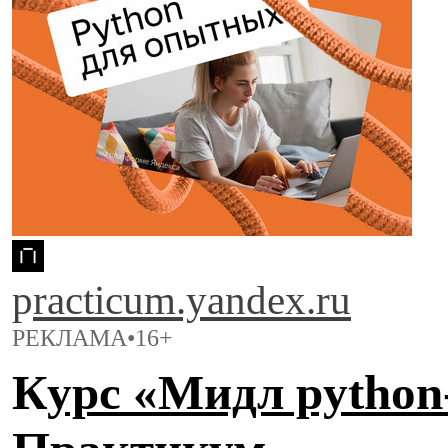
p
racticum.yandex.ru
РЕКЛАМА•16+
К
урс «Мидл python