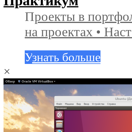
Практикум
П
роекты в портфо
на проектах • Нас
У
знать больше
×