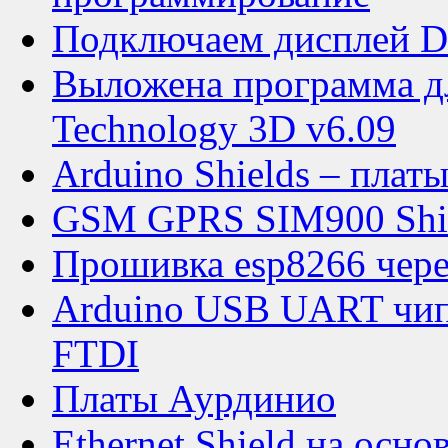
Подключаем дисплей D
Выложена программа дл
Technology 3D v6.09
Arduino Shields – плат
GSM GPRS SIM900 Shi
Прошивка esp8266 чере
Arduino USB UART чип
FTDI
Платы Аурдинио
Ethernet Shield на осн