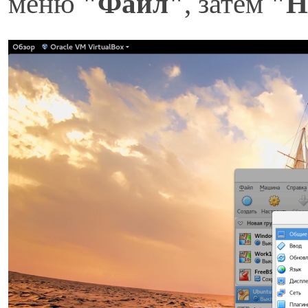
меню
"Файл"
, затем
"Н