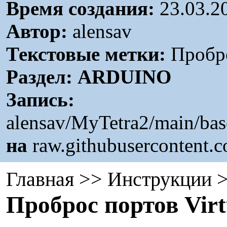
Время создания:
23.03.2
Автор:
alensav
Текстовые метки:
Пробро
Раздел:
ARDUINO
Запись:
alensav/MyTetra2/main/ba
на
raw.githubusercontent.
Главная
>>
Инструкции
>
Проброс портов Vir