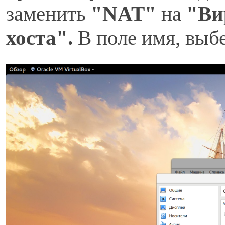
заменить
"NAT"
на
"Ви
хоста".
В поле имя, выб