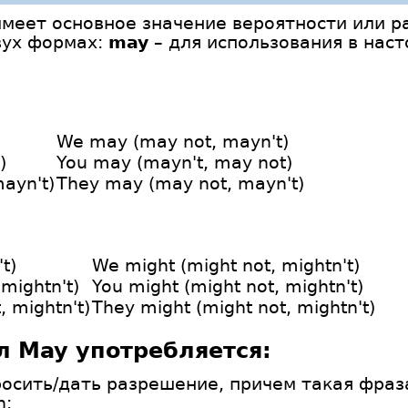
меет основное значение вероятности или р
вух формах:
may
– для использования в нас
We may (may not, mayn't)
)
You may (mayn't, may not)
ayn't)
They may (may not, mayn't)
t)
We might (might not, mightn't)
mightn't)
You might (might not, mightn't)
, mightn't)
They might (might not, mightn't)
 May употребляется:
росить/дать разрешение, причем такая фраз
n: