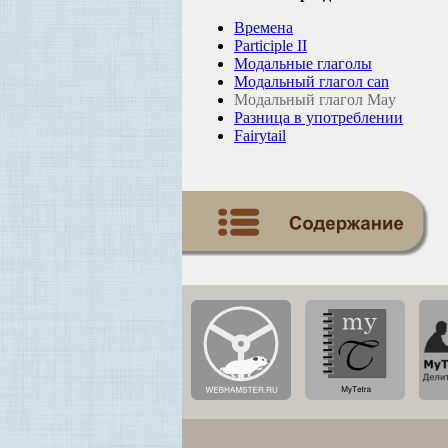
Времена
Participle II
Модальные глаголы
Модальный глагол can
Модальный глагол May
Разница в употреблении
Fairytail