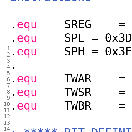
.
equ
SREG = 
.
equ
SPL = 0x3D
.
equ
SPH = 0x3E
1
2
3
.
4
5
.
equ
TWAR = 
6
7
.
equ
TWSR = 
8
9
.
equ
TWBR = 
10
11
12
13
14