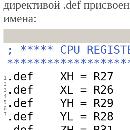
директивой .def присво
имена:
; ***** CPU REGIST
******************
.def XH = R27
1
2
.def XL = R26
3
4
.def YH = R29
5
6
.def YL = R28
7
.def ZH = R31