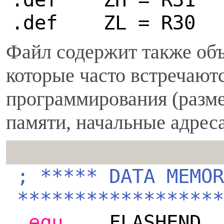
.def ZL = R30
Файл содержит также объ
которые часто встречаютс
программирования (разм
памяти, начальные адреса 
; ***** DATA MEMOR
******************
.
equ
FLASHEN