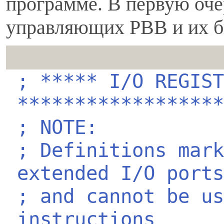
программе. В первую оче
управляющих РВВ и их б
; ***** I/O REGIST
******************
; NOTE:
; Definitions mark
extended I/O ports
; and cannot be us
instructions