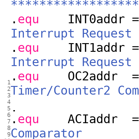
******************
.
equ
INT0addr
Interrupt Request 
.
equ
INT1addr
Interrupt Request 
.
equ
OC2addr 
1
Timer/Counter2 Com
2
3
4
5
6
.
equ
ACIaddr 
7
8
Comparator
9