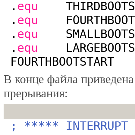
.
equ
THIRDBOOT
.
equ
FOURTHBOOT
.
equ
SMALLBOOT
.
equ
LARGEBOOT
FOURTHBOOTSTART
В конце файла приведена
прерывания:
; ***** INTERRUPT 