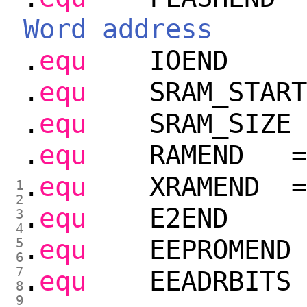
Word address
.
equ
IOEND 
.
equ
SRAM_STAR
.
equ
SRAM_SIZ
.
equ
RAMEND =
.
equ
XRAMEND =
1
2
.
equ
E2END 
3
4
.
equ
EEPROMEN
5
6
7
.
equ
EEADRBIT
8
9