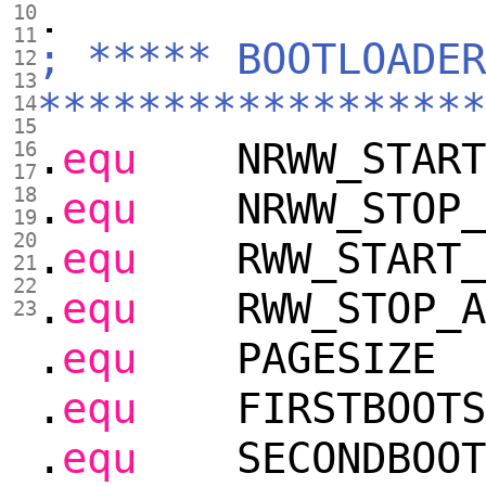
10
11
; ***** BOOTLOADER
12
13
******************
14
15
.
equ
NRWW_START
16
17
18
.
equ
NRWW_STOP
19
20
.
equ
RWW_START
21
22
.
equ
RWW_STOP_
23
.
equ
PAGESI
.
equ
FIRSTBOOT
.
equ
SECONDBOOT