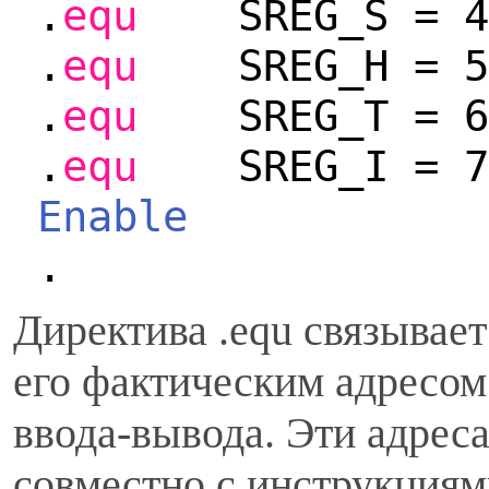
.
equ
SREG_S = 
.
equ
SREG_H = 
.
equ
SREG_T = 
.
equ
SREG_I = 
Enable
.
Директива .equ связывает
его фактическим адресом
ввода-вывода. Эти адреса
совместно с инструкциями in