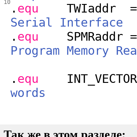
10
.
equ
TWIaddr 
Serial Interface
.
equ
SPMRaddr
Program Memory Rea
.
equ
INT_VECTOR
words
Так же в этом разделе: