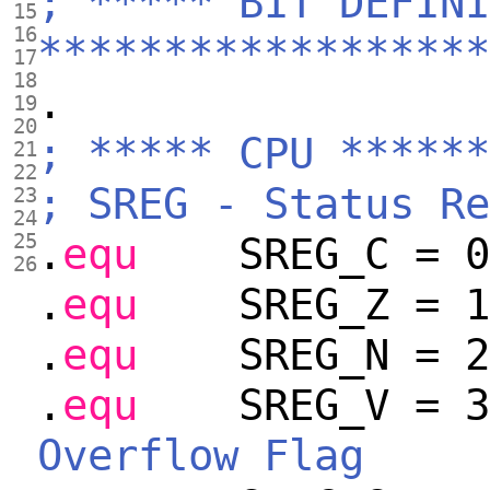
; ***** BIT DEFINI
15
16
******************
17
18
.
19
20
; ***** CPU ******
21
22
; SREG - Status Re
23
24
.
equ
SREG_C = 
25
26
.
equ
SREG_Z = 
.
equ
SREG_N = 
.
equ
SREG_V = 
Overflow Flag